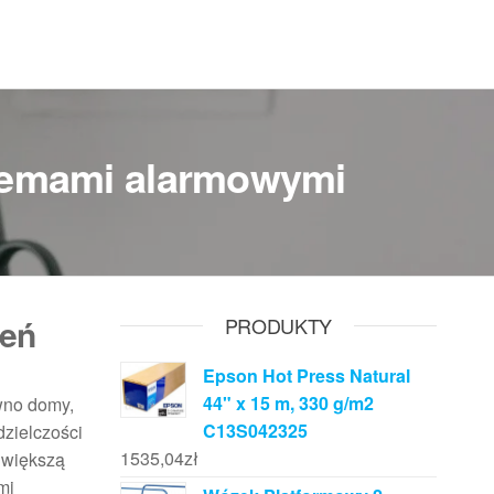
stemami alarmowymi
zeń
PRODUKTY
Epson Hot Press Natural
44" x 15 m, 330 g/m2
wno domy,
C13S042325
dzielczości
1535,04
zł
 większą
mi