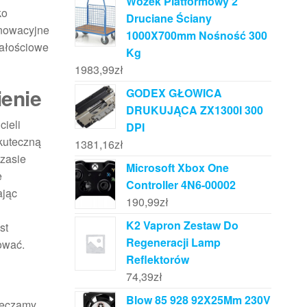
Wózek Platformowy 2
ko
Druciane Ściany
nnowacyjne
1000X700mm Nośność 300
całościowe
Kg
1983,99
zł
ienie
GODEX GŁOWICA
DRUKUJĄCA ZX1300I 300
cieli
DPI
skuteczną
1381,16
zł
czasie
Microsoft Xbox One
e
Controller 4N6-00002
ając
190,99
zł
K2 Vapron Zestaw Do
st
Regeneracji Lamp
ować.
Reflektorów
74,39
zł
Blow 85 928 92X25Mm 230V
pieczamy