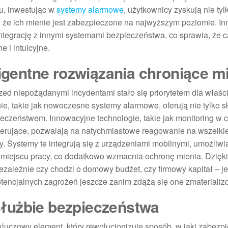
mu, inwestując w
systemy alarmowe
, użytkownicy zyskują nie tyl
 że ich mienie jest zabezpieczone na najwyższym poziomie. I
integrację z innymi systemami bezpieczeństwa, co sprawia, że 
e i intuicyjne.
ligentne rozwiązania chroniące m
ed niepożądanymi incydentami stało się priorytetem dla właści
ie, takie jak nowoczesne systemy alarmowe, oferują nie tylko 
ieczeństwem. Innowacyjne technologie, takie jak monitoring w 
 sterujące, pozwalają na natychmiastowe reagowanie na wszelki
. Systemy te integrują się z urządzeniami mobilnymi, umożliwi
miejscu pracy, co dodatkowo wzmacnia ochronę mienia. Dzięki
ależnie czy chodzi o domowy budżet, czy firmowy kapitał – je
tencjalnych zagrożeń jeszcze zanim zdążą się one zmaterializ
łużbie bezpieczeństwa
luczowy element, który rewolucjonizuje sposób, w jaki zabez