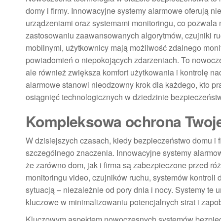
domy i firmy. Innowacyjne systemy alarmowe oferują nie 
urządzeniami oraz systemami monitoringu, co pozwala 
zastosowaniu zaawansowanych algorytmów, czujniki ruc
mobilnymi, użytkownicy mają możliwość zdalnego moni
powiadomień o niepokojących zdarzeniach. To nowoczes
ale również zwiększa komfort użytkowania i kontrolę n
alarmowe stanowi nieodzowny krok dla każdego, kto pra
osiągnięć technologicznych w dziedzinie bezpieczeńst
Kompleksowa ochrona Twoje
W dzisiejszych czasach, kiedy bezpieczeństwo domu i f
szczególnego znaczenia. Innowacyjne systemy alarmowe
że zarówno dom, jak i firma są zabezpieczone przed róż
monitoringu video, czujników ruchu, systemów kontrol
sytuacją – niezależnie od pory dnia i nocy. Systemy te
kluczowe w minimalizowaniu potencjalnych strat i zap
Kluczowym aspektem nowoczesnych systemów bezpiecze