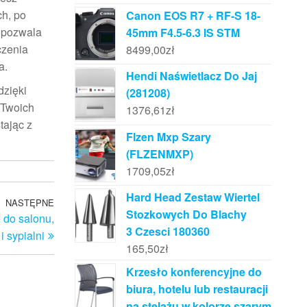
ch, po
Canon EOS R7 + RF-S 18-
o pozwala
45mm F4.5-6.3 IS STM
czenia
8499,00
zł
a.
Hendi Naświetlacz Do Jaj
dzięki
(281208)
 Twoich
1376,61
zł
tając z
Flzen Mxp Szary
(FLZENMXP)
1709,05
zł
Hard Head Zestaw Wiertel
NASTĘPNE
Następny
Stozkowych Do Blachy
 do salonu,
wpis
3 Czesci 180360
 i sypialni
165,50
zł
Krzesło konferencyjne do
biura, hotelu lub restauracji
na stelażu w kolorze szarym