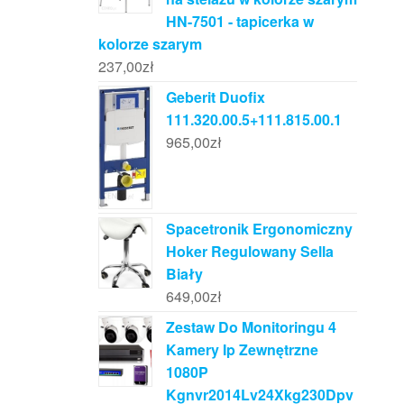
HN-7501 - tapicerka w
kolorze szarym
237,00
zł
Geberit Duofix
111.320.00.5+111.815.00.1
965,00
zł
Spacetronik Ergonomiczny
Hoker Regulowany Sella
Biały
649,00
zł
Zestaw Do Monitoringu 4
Kamery Ip Zewnętrzne
1080P
Kgnvr2014Lv24Xkg230Dpv