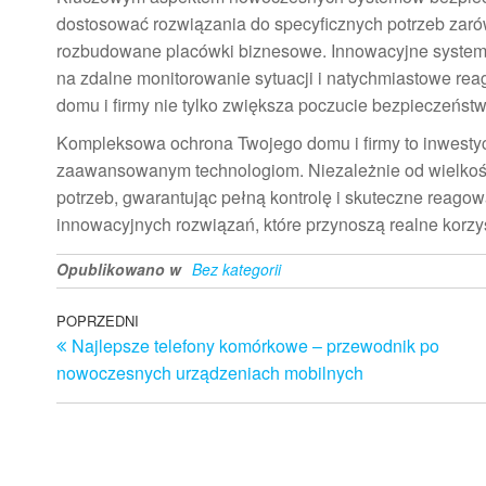
dostosować rozwiązania do specyficznych potrzeb zarów
rozbudowane placówki biznesowe. Innowacyjne systemy 
na zdalne monitorowanie sytuacji i natychmiastowe re
domu i firmy nie tylko zwiększa poczucie bezpieczeńst
Kompleksowa ochrona Twojego domu i firmy to inwestyc
zaawansowanym technologiom. Niezależnie od wielkoś
potrzeb, gwarantując pełną kontrolę i skuteczne reagow
innowacyjnych rozwiązań, które przynoszą realne korzyś
Opublikowano w
Bez kategorii
Nawigacja
Poprzedni
POPRZEDNI
Najlepsze telefony komórkowe – przewodnik po
wpis
wpisu
nowoczesnych urządzeniach mobilnych