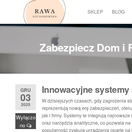
Przejdź
do
SKLEP
BLOG
Rawa
treści
Zabezpiecz Dom i 
Innowacyjne systemy 
GRU
03
W dzisiejszych czasach, gdy zagrożenia st
2025
reprezentują nową erę zabezpieczeń, ofer
jak i firmy. Systemy te integrują najnowsze
Wyłączo
oraz narzędzia analityczne, co pozwala na
no
popularność zyskują urządzenia oparte na sz