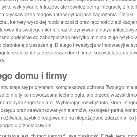
tylko wykrywanie intruzów, ale również pełną integrację z inte
na błyskawiczne reagowanie w sytuacjach zagrożenia. Dzięki
hu, kamery wysokiej rozdzielczości oraz łączność z aplikacja
torowania swojego mienia oraz otrzymywania natychmiastowy
ne podejście do zabezpieczeń nie tylko minimalizuje ryzyko 
ad chronioną przestrzenią. Dlatego inwestycja w innowacyjne s
gnie skutecznie zabezpieczyć dom i firmę, korzystając z najn
wa.
go domu i firmy
irmy staje się priorytetem, kompleksowa ochrona Twojego mien
 to nie tylko nowoczesna technologia, ale przede wszystkim 
norodnymi zagrożeniami. Wybierając rozwiązania, które integru
i dostępu oraz zaawansowanych alarmów, zyskujesz pełną kontr
 umożliwiają szybkie reagowanie na niepożądane zdarzenia, co j
obieganiu przestępstwom.
ństwa jest ich modularność i skalowalność. Dzięki temu mo