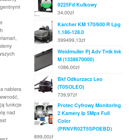
9225Fd Kulkowy
ligentnymi
34,00
zł
mi
Karcher KM 170/600 R Lpg
ch
1.186-128.0
włamań,
399499,13
zł
ystemy
Weidmuller Pj Adv Tntk Ink
owszych
M (1338670000)
1086,00
zł
Bkf Odkurzacz Leo
(T0SOLEO)
ia nabiera
739,97
zł
pewność,
ją funkcje
Protec Cyfrowy Monitoring
olę nad
2 Kamery Ip 5Mpx Full
est
Color
(PRNVR02T5SPOEBD)
899,00
zł
żesz