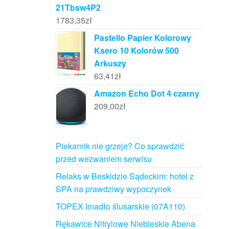
21Tbsw4P2
1783,35
zł
Pastello Papier Kolorowy
Ksero 10 Kolorów 500
Arkuszy
63,41
zł
Amazon Echo Dot 4 czarny
209,00
zł
Piekarnik nie grzeje? Co sprawdzić
przed wezwaniem serwisu
Relaks w Beskidzie Sądeckim: hotel z
SPA na prawdziwy wypoczynek
TOPEX Imadło ślusarskie (07A110)
Rękawice Nitrylowe Niebieskie Abena