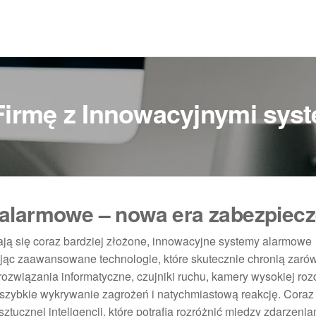
Firmę z Innowacyjnymi sy
alarmowe – nowa era zabezpiec
ają się coraz bardziej złożone, innowacyjne systemy alarmowe
ując zaawansowane technologie, które skutecznie chronią zaró
 rozwiązania informatyczne, czujniki ruchu, kamery wysokiej roz
 szybkie wykrywanie zagrożeń i natychmiastową reakcję. Coraz
tucznej inteligencji, które potrafią rozróżnić między zdarzenia