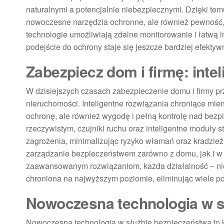
naturalnymi a potencjalnie niebezpiecznymi. Dzięki te
nowoczesne narzędzia ochronne, ale również pewność,
technologie umożliwiają zdalne monitorowanie i łatwą 
podejście do ochrony staje się jeszcze bardziej efektywn
Zabezpiecz dom i firmę: inte
W dzisiejszych czasach zabezpieczenie domu i firmy prz
nieruchomości. Inteligentne rozwiązania chroniące mien
ochronę, ale również wygodę i pełną kontrolę nad bezp
rzeczywistym, czujniki ruchu oraz inteligentne moduły
zagrożenia, minimalizując ryzyko włamań oraz kradzieży
zarządzanie bezpieczeństwem zarówno z domu, jak i w 
zaawansowanym rozwiązaniom, każda działalność – niez
chroniona na najwyższym poziomie, eliminując wiele po
Nowoczesna technologia w s
Nowoczesna technologia w służbie bezpieczeństwa to k