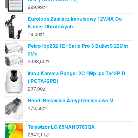
999,99
zł
Eurolook Zasilacz Impulsowy 12V/4A Do
Kamer Obrotowych
79,00
zł
Pelco Ibp232 1Er Sarix Pro 3 Bullet 9 22Mm
2Mp
2398,50
zł
Imou Kamera Ranger 2C 4Mp Ipc-Ta42P-D
(IPCTA42PD)
237,00
zł
Hendi Rękawice Antyprzecięciowe M
173,58
zł
Telewizor LG 65NANO763QA
2847,11
zł