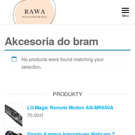
Przejdź
do
Rawa
Menu
treści
Akcesoria do bram
No products were found matching your
selection.
PRODUKTY
LG Magic Remote Motion AN-MR650A
70,00
zł
Strado Kamera Internetowa Webcam Z