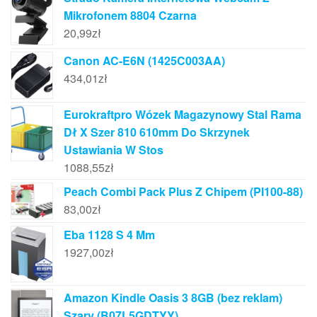
Mikrofonem 8804 Czarna
20,99
zł
Canon AC-E6N (1425C003AA)
434,01
zł
Eurokraftpro Wózek Magazynowy Stal Rama
Dł X Szer 810 610mm Do Skrzynek
Ustawiania W Stos
1088,55
zł
Peach Combi Pack Plus Z Chipem (PI100-88)
83,00
zł
Eba 1128 S 4 Mm
1927,00
zł
Amazon Kindle Oasis 3 8GB (bez reklam)
Szary (B07L5GDTYY)