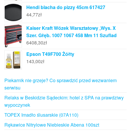
Hendi blacha do pizzy 45cm 617427
44,77
zł
Kaiser Kraft Wózek Warsztatowy ,Wys. X
Szer. Głęb. 1007 1067 458 Mm 11 Szuflad
6408,30
zł
Epson T49F700 Żółty
143,00
zł
Piekarnik nie grzeje? Co sprawdzić przed wezwaniem
serwisu
Relaks w Beskidzie Sądeckim: hotel z SPA na prawdziwy
wypoczynek
TOPEX Imadło ślusarskie (07A110)
Rękawice Nitrylowe Niebieskie Abena 100szt