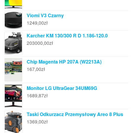
Viomi V3 Czarny
1249,00
zł
Karcher KM 130/300 R D 1.186-120.0
203000,00
zł
Chip Magenta HP 207A (W2213A)
167,00
zł
Monitor LG UltraGear 34UM69G
1689,87
zł
Taski Odkurzacz Przemysłowy Areo 8 Plus
1369,00
zł