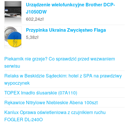
Urządzenie wielofunkcyjne Brother DCP-
J1050DW
602,24
zł
Przypinka Ukraina Zwycięstwo Flaga
5,38
zł
Piekarnik nie grzeje? Co sprawdzić przed wezwaniem
serwisu
Relaks w Beskidzie Sądeckim: hotel z SPA na prawdziwy
wypoczynek
TOPEX Imadło ślusarskie (07A110)
Rękawice Nitrylowe Niebieskie Abena 100szt
Kanlux Oprawa oświetleniowa z czujnikiem ruchu
FOGLER DL-240O