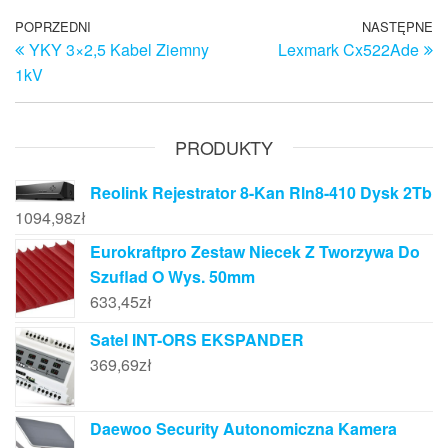
Nawigacja
Poprzedni
POPRZEDNI
NASTĘPNE
N
YKY 3×2,5 Kabel Ziemny
Lexmark Cx522Ade
wpis
w
wpisu
1kV
PRODUKTY
Reolink Rejestrator 8-Kan Rln8-410 Dysk 2Tb
1094,98
zł
Eurokraftpro Zestaw Niecek Z Tworzywa Do
Szuflad O Wys. 50mm
633,45
zł
Satel INT-ORS EKSPANDER
369,69
zł
Daewoo Security Autonomiczna Kamera