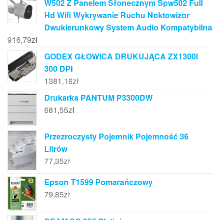
W502 Z Panelem Słonecznym Spw502 Full
Hd Wifi Wykrywanie Ruchu Noktowizor
Dwukierunkowy System Audio Kompatybilna
916,79
zł
GODEX GŁOWICA DRUKUJĄCA ZX1300I
300 DPI
1381,16
zł
Drukarka PANTUM P3300DW
681,55
zł
Przezroczysty Pojemnik Pojemność 36
Litrów
77,35
zł
Epson T1599 Pomarańczowy
79,85
zł