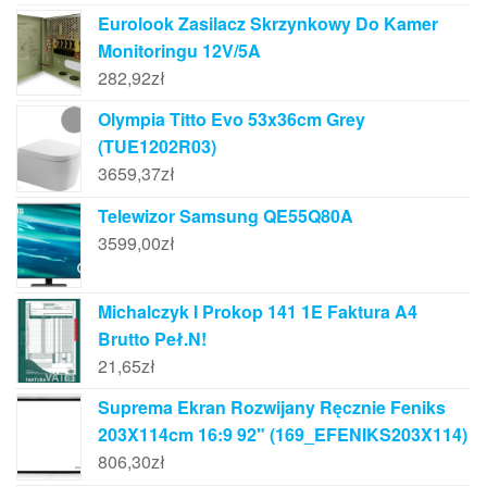
Eurolook Zasilacz Skrzynkowy Do Kamer
Monitoringu 12V/5A
282,92
zł
Olympia Titto Evo 53x36cm Grey
(TUE1202R03)
3659,37
zł
Telewizor Samsung QE55Q80A
3599,00
zł
Michalczyk I Prokop 141 1E Faktura A4
Brutto Peł.N!
21,65
zł
Suprema Ekran Rozwijany Ręcznie Feniks
203X114cm 16:9 92" (169_EFENIKS203X114)
806,30
zł