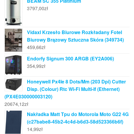
BEAM SC 355 Platinium
3797,00
zł
Vidaxl Krzesło Biurowe Rozkładany Fotel
Biurowy Brązowy Sztuczna Skóra (349734)
459,66
zł
Endorfy Signum 300 ARGB (EY2A006)
354,99
zł
Honeywell Px4Ie 8 Dots/Mm (203 Dpi) Cutter
Disp. (Colour) Rtc Wi-Fi Multi-If (Ethernet)
(PX4E030000003120)
20674,12
zł
Nakładka Matt Tpu do Motorola Moto G22 4G
(c27babe8-45b2-4c4d-b6d3-58d523366b6f)
14,99
zł