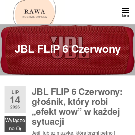
Przejdź
do
Rawa
Menu
treści
JBL FLIP 6 Czerwony
JBL FLIP 6 Czerwony:
LIP
14
głośnik, który robi
2026
„efekt wow” w każdej
sytuacji
Wyłączo
no
Jeśli lubisz muzykę, która brzmi pełno i