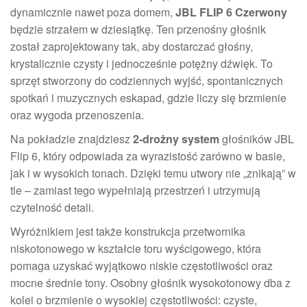
dynamicznie nawet poza domem,
JBL FLIP 6 Czerwony
będzie strzałem w dziesiątkę. Ten przenośny głośnik
został zaprojektowany tak, aby dostarczać głośny,
krystalicznie czysty i jednocześnie potężny dźwięk. To
sprzęt stworzony do codziennych wyjść, spontanicznych
spotkań i muzycznych eskapad, gdzie liczy się brzmienie
oraz wygoda przenoszenia.
Na pokładzie znajdziesz
2-drożny system
głośników JBL
Flip 6, który odpowiada za wyrazistość zarówno w basie,
jak i w wysokich tonach. Dzięki temu utwory nie „znikają” w
tle – zamiast tego wypełniają przestrzeń i utrzymują
czytelność detali.
Wyróżnikiem jest także konstrukcja przetwornika
niskotonowego w kształcie toru wyścigowego, która
pomaga uzyskać wyjątkowo niskie częstotliwości oraz
mocne średnie tony. Osobny głośnik wysokotonowy dba z
kolei o brzmienie o wysokiej częstotliwości: czyste,