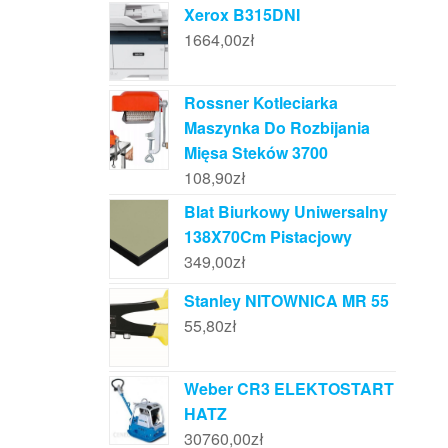
Xerox B315DNI
1664,00
zł
Rossner Kotleciarka
Maszynka Do Rozbijania
Mięsa Steków 3700
108,90
zł
Blat Biurkowy Uniwersalny
138X70Cm Pistacjowy
349,00
zł
Stanley NITOWNICA MR 55
55,80
zł
Weber CR3 ELEKTOSTART
HATZ
30760,00
zł