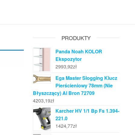
PRODUKTY
Panda Noah KOLOR
Ekspozytor
2993,92
zł
Ega Master Slogging Klucz
Pierścieniowy 78mm (Nie
Błyszczący) Al Bron 72709
4203,19
zł
Karcher HV 1/1 Bp Fs 1.394-
221.0
1424,77
zł