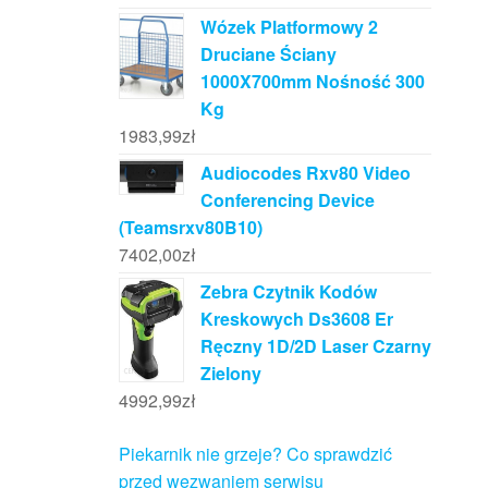
Wózek Platformowy 2
Druciane Ściany
1000X700mm Nośność 300
Kg
1983,99
zł
Audiocodes Rxv80 Video
Conferencing Device
(Teamsrxv80B10)
7402,00
zł
Zebra Czytnik Kodów
Kreskowych Ds3608 Er
Ręczny 1D/2D Laser Czarny
Zielony
4992,99
zł
Piekarnik nie grzeje? Co sprawdzić
przed wezwaniem serwisu