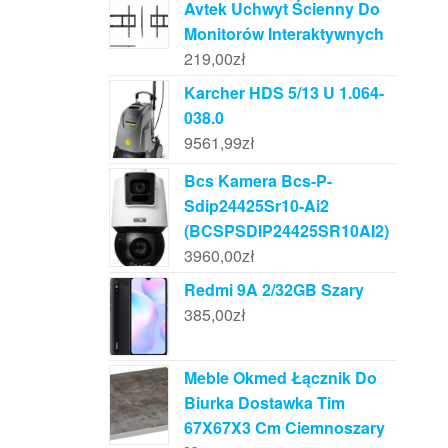
Avtek Uchwyt Ścienny Do
Monitorów Interaktywnych
219,00
zł
Karcher HDS 5/13 U 1.064-
038.0
9561,99
zł
Bcs Kamera Bcs-P-
Sdip24425Sr10-Ai2
(BCSPSDIP24425SR10AI2)
3960,00
zł
Redmi 9A 2/32GB Szary
385,00
zł
Meble Okmed Łącznik Do
Biurka Dostawka Tim
67X67X3 Cm Ciemnoszary