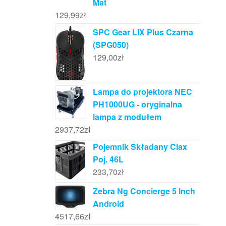
Mat
129,99
zł
SPC Gear LIX Plus Czarna
(SPG050)
129,00
zł
Lampa do projektora NEC
PH1000UG - oryginalna
lampa z modułem
2937,72
zł
Pojemnik Składany Clax
Poj. 46L
233,70
zł
Zebra Ng Concierge 5 Inch
Android
4517,66
zł