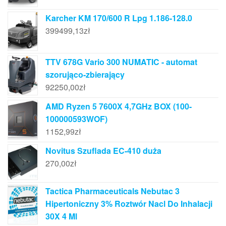
Karcher KM 170/600 R Lpg 1.186-128.0
399499,13
zł
TTV 678G Vario 300 NUMATIC - automat
szorująco-zbierający
92250,00
zł
AMD Ryzen 5 7600X 4,7GHz BOX (100-
100000593WOF)
1152,99
zł
Novitus Szuflada EC-410 duża
270,00
zł
Tactica Pharmaceuticals Nebutac 3
Hipertoniczny 3% Roztwór Nacl Do Inhalacji
30X 4 Ml