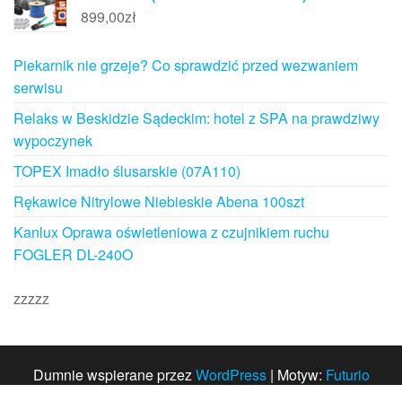
899,00
zł
Piekarnik nie grzeje? Co sprawdzić przed wezwaniem
serwisu
Relaks w Beskidzie Sądeckim: hotel z SPA na prawdziwy
wypoczynek
TOPEX Imadło ślusarskie (07A110)
Rękawice Nitrylowe Niebieskie Abena 100szt
Kanlux Oprawa oświetleniowa z czujnikiem ruchu
FOGLER DL-240O
zzzzz
Dumnie wspierane przez
WordPress
|
Motyw:
Futurio