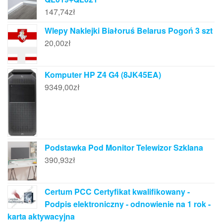
147,74
zł
Wlepy Naklejki Białoruś Belarus Pogoń 3 szt
20,00
zł
Komputer HP Z4 G4 (8JK45EA)
9349,00
zł
Podstawka Pod Monitor Telewizor Szklana
390,93
zł
Certum PCC Certyfikat kwalifikowany -
Podpis elektroniczny - odnowienie na 1 rok -
karta aktywacyjna