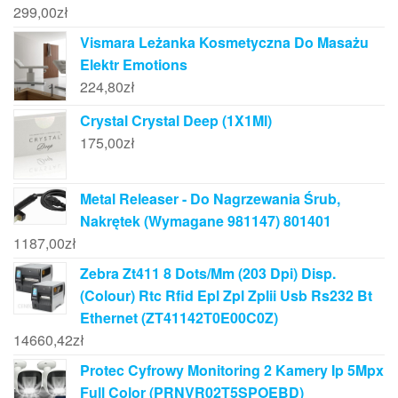
299,00
zł
Vismara Leżanka Kosmetyczna Do Masażu
Elektr Emotions
224,80
zł
Crystal Crystal Deep (1X1Ml)
175,00
zł
Metal Releaser - Do Nagrzewania Śrub,
Nakrętek (Wymagane 981147) 801401
1187,00
zł
Zebra Zt411 8 Dots/Mm (203 Dpi) Disp.
(Colour) Rtc Rfid Epl Zpl Zplii Usb Rs232 Bt
Ethernet (ZT41142T0E00C0Z)
14660,42
zł
Protec Cyfrowy Monitoring 2 Kamery Ip 5Mpx
Full Color (PRNVR02T5SPOEBD)