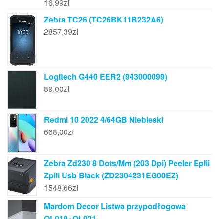
16,99
zł
Zebra TC26 (TC26BK11B232A6)
2857,39
zł
Logitech G440 EER2 (943000099)
89,00
zł
Redmi 10 2022 4/64GB Niebieski
668,00
zł
Zebra Zd230 8 Dots/Mm (203 Dpi) Peeler Eplii
Zplii Usb Black (ZD2304231EG00EZ)
1548,66
zł
Mardom Decor Listwa przypodłogowa
QL019+QL021