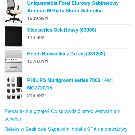
Uniquemeble Fotel Biurowy Gabinetowy
Anggun M Biała Skóra Naturalna
1939,99
zł
Steelseries Qck Heavy (63008)
114,99
zł
Hendi Naświetlacz Do Jaj (281208)
1376,61
zł
PHILIPS Multigroom series 7000 14w1
MG7720/15
218,99
zł
Piekarnik nie grzeje? Co sprawdzić przed wezwaniem
serwisu
Relaks w Beskidzie Sądeckim: hotel z SPA na prawdziwy