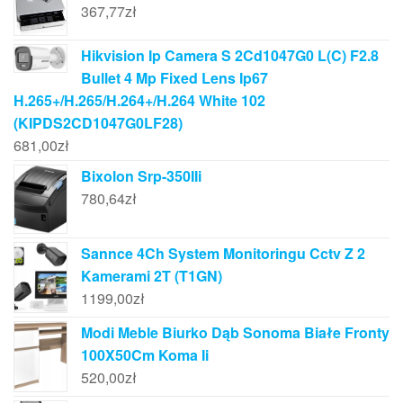
367,77
zł
Hikvision Ip Camera S 2Cd1047G0 L(C) F2.8
Bullet 4 Mp Fixed Lens Ip67
H.265+/H.265/H.264+/H.264 White 102
(KIPDS2CD1047G0LF28)
681,00
zł
Bixolon Srp-350IIi
780,64
zł
Sannce 4Ch System Monitoringu Cctv Z 2
Kamerami 2T (T1GN)
1199,00
zł
Modi Meble Biurko Dąb Sonoma Białe Fronty
100X50Cm Koma Ii
520,00
zł