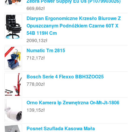
Zebra Power Supply Eu Us (P1079903026)
669,66
zł
Diaryan Ergonomiczne Krzesło Biurowe Z
Opuszczanym Podnóżkiem Czarne 60T X
54B 119H Cm
2090,13
zł
Numatic Tm 2815
712,17
zł
Bosch Serie 4 Flexxo BBH3ZOO25
778,00
zł
Orno Kamera Ip Zewnętrzna Or-Mt-Jt-1806
139,15
zł
Posnet Szuflada Kasowa Mała