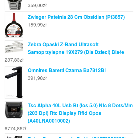
359,00
zł
Zwieger Patelnia 28 Cm Obsidian (Pt3857)
159,99
zł
Zebra Opaski Z-Band Ultrasoft
Samoprzylepne 19X279 (Dla Dzieci) Białe
237,83
zł
Omnires Baretti Czarna Ba7812Bl
391,98
zł
Tsc Alpha 40L Usb Bt (Ios 5.0) Nfc 8 Dots/Mm
(203 Dpi) Rtc Display Rfid Opos
(A40LRA0010002)
6774,86
zł