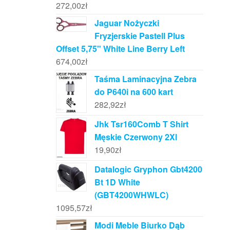
272,00
zł
Jaguar Nożyczki
Fryzjerskie Pastell Plus
Offset 5,75" White Line Berry Left
674,00
zł
Taśma Laminacyjna Zebra
do P640i na 600 kart
282,92
zł
Jhk Tsr160Comb T Shirt
Męskie Czerwony 2Xl
19,90
zł
Datalogic Gryphon Gbt4200
Bt 1D White
(GBT4200WHWLC)
1095,57
zł
Modi Meble Biurko Dąb