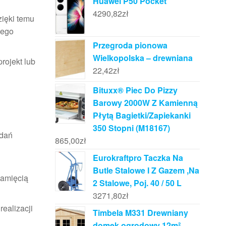
Huawei P50 Pocket
4290,82
zł
zięki temu
wego
Przegroda pionowa
Wielkopolska – drewniana
rojekt lub
22,42
zł
Bituxx® Piec Do Pizzy
Barowy 2000W Z Kamienną
Płytą Bagietki/Zapiekanki
350 Stopni (M18167)
adań
865,00
zł
Eurokraftpro Taczka Na
Butle Stalowe I Z Gazem ,Na
pamięcią
2 Stalowe, Poj. 40 / 50 L
3271,80
zł
realizacji
Timbela M331 Drewniany
domek ogrodowy 12m²