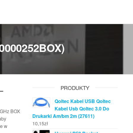
00000252BOX)
–
PRODUKTY
Qoltec Kabel USB Qoltec
Kabel Usb Qoltec 3.0 Do
,4GHz BOX
Drukarki Am/bm 2m (27611)
aby
10,15
zł
ie w