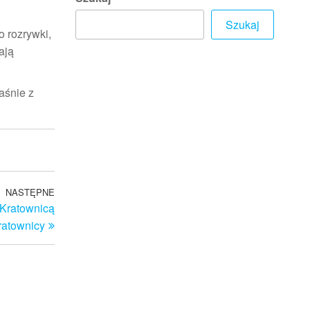
Szukaj
 rozrywki,
ają
aśnie z
NASTĘPNE
Następny
 Kratownicą
wpis
ratownicy