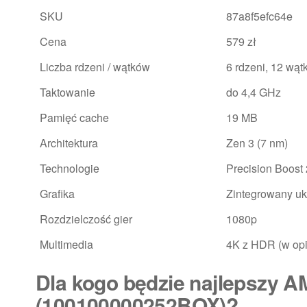
SKU
87a8f5efc64e
Cena
579 zł
Liczba rdzeni / wątków
6 rdzeni, 12 wą
Taktowanie
do 4,4 GHz
Pamięć cache
19 MB
Architektura
Zen 3 (7 nm)
Technologie
Precision Boost 
Grafika
Zintegrowany u
Rozdzielczość gier
1080p
Multimedia
4K z HDR (w opi
Dla kogo będzie najlepszy 
(100100000252BOX)?