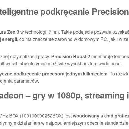
nteligentne podkręcanie Precision
tura
Zen 3
w technologii 7 nm. Takie podejście pozwala uzyskać
 energii
, co ma znaczenie zarówno w domowym PC, jak i w z
ej optymalizacji pracy.
Precision Boost 2
monitoruje tempera
totliwości, aby utrzymać możliwie wysoki poziom wydajności.
yczne podkręcenie procesora jednym kliknięciem
. To rozwi
rojenia parametrów.
deon – gry w 1080p, streaming i
,4GHz BOX (100100000252BOX) jest
wbudowany układ grafic
i płynnym działaniem w najpopularniejszym obecnie standardzi