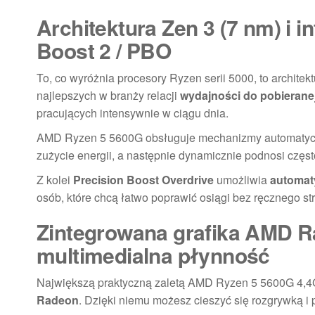
Architektura Zen 3 (7 nm) i i
Boost 2 / PBO
To, co wyróżnia procesory Ryzen serii 5000, to architek
najlepszych w branży relacji
wydajności do pobieranej
pracujących intensywnie w ciągu dnia.
AMD Ryzen 5 5600G obsługuje mechanizmy automatyczn
zużycie energii, a następnie dynamicznie podnosi częs
Z kolei
Precision Boost Overdrive
umożliwia
automat
osób, które chcą łatwo poprawić osiągi bez ręcznego st
Zintegrowana grafika AMD Ra
multimedialna płynność
Największą praktyczną zaletą AMD Ryzen 5 5600G 4
Radeon
. Dzięki niemu możesz cieszyć się rozgrywką 