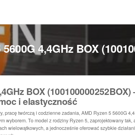
 5600G 4,4GHz BOX (1001
,4GHz BOX (100100000252BOX) 
 moc i elastyczność
gry, pracę twórczą i codzienne zadania, AMD Ryzen 5 5600G 4
 wyborem. To model z rodziny Ryzen 5, zaprojektowany tak, 
ch wielowątkowych, a jednocześnie oferować szybkie działan