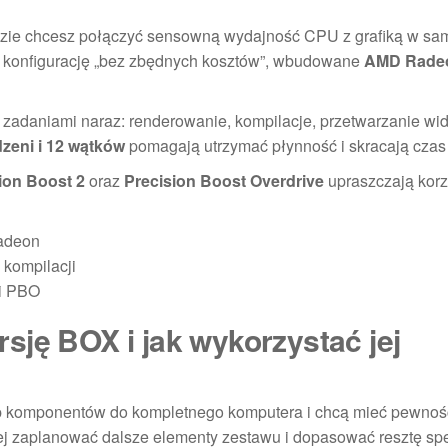
dzie chcesz połączyć sensowną wydajność CPU z grafiką w sa
ć konfigurację „bez zbędnych kosztów”, wbudowane
AMD Rade
a zadaniami naraz: renderowanie, kompilacje, przetwarzanie wi
dzeni i 12 wątków
pomagają utrzymać płynność i skracają czas r
ion Boost 2
oraz
Precision Boost Overdrive
upraszczają korz
Radeon
 kompilacji
 i PBO
sję BOX i jak wykorzystać jej
up komponentów do kompletnego komputera i chcą mieć pewnoś
iej zaplanować dalsze elementy zestawu i dopasować resztę spe