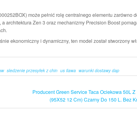
252BOX) może pełnić rolę centralnego elementu zarówno do
rt, a architektura Zen 3 oraz mechanizmy Precision Boost pomag
ch.
śnie ekonomiczny i dynamiczny, ten model został stworzony wł
aw
sledzenie przesyłek z chin
us ilawa
warunki dostawy dap
Producent Green Service Taca Ociekowa 50L Z
(95X52 12 Cm) Czarny Do 150 L. Bez K
Dumnie wspierane przez
WordPress
|
Motyw:
Futurio