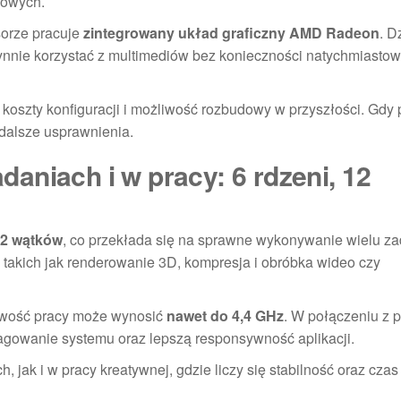
rowych.
orze pracuje
zintegrowany układ graficzny AMD Radeon
. D
ynnie korzystać z multimediów bez konieczności natychmiasto
koszty konfiguracji i możliwość rozbudowy w przyszłości. Gdy p
dalsze usprawnienia.
aniach i w pracy: 6 rdzeni, 12
 12 wątków
, co przekłada się na sprawne wykonywanie wielu z
takich jak renderowanie 3D, kompresja i obróbka wideo czy
liwość pracy może wynosić
nawet do 4,4 GHz
. W połączeniu z 
eagowanie systemu oraz lepszą responsywność aplikacji.
ak i w pracy kreatywnej, gdzie liczy się stabilność oraz czas 