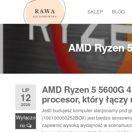
Przejdź
do
SKLEP
BLOG
Rawa
treści
AMD Ryzen 5
AMD Ryzen 5 5600G 4
LIP
12
procesor, który łączy
2026
Jeśli budujesz komputer stacjonarny pod 
Wyłączo
(100100000252BOX) jest bardzo sensownym
no
zapewnić wysoką wydajność w scenariusza