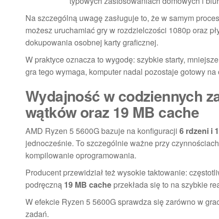
typowych zastosowaniach domowych i biu
Na szczególną uwagę zasługuje to, że w samym proces
możesz uruchamiać gry w rozdzielczości 1080p oraz pł
dokupowania osobnej karty graficznej.
W praktyce oznacza to wygodę: szybkie starty, mniejsze 
gra tego wymaga, komputer nadal pozostaje gotowy na 
Wydajność w codziennych zad
wątków oraz 19 MB cache
AMD Ryzen 5 5600G bazuje na konfiguracji
6 rdzeni i
jednocześnie. To szczególnie ważne przy czynnościach 
kompilowanie oprogramowania.
Producent przewidział też wysokie taktowanie: częstot
podręczną
19 MB cache
przekłada się to na szybkie r
W efekcie Ryzen 5 5600G sprawdza się zarówno w grach, j
zadań.