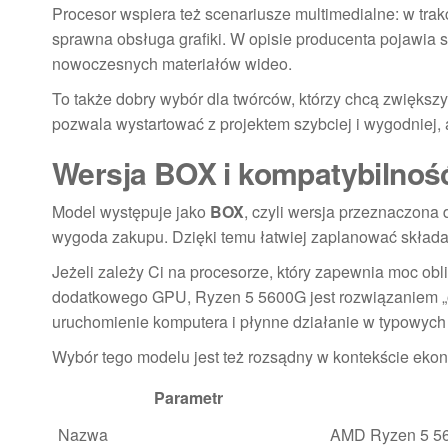
Procesor wspiera też scenariusze multimedialne: w trakci
sprawna obsługa grafiki. W opisie producenta pojawia s
nowoczesnych materiałów wideo.
To także dobry wybór dla twórców, którzy chcą zwięks
pozwala wystartować z projektem szybciej i wygodniej,
Wersja BOX i kompatybilność
Model występuje jako
BOX
, czyli wersja przeznaczona
wygoda zakupu. Dzięki temu łatwiej zaplanować składan
Jeżeli zależy Ci na procesorze, który zapewnia moc ob
dodatkowego GPU, Ryzen 5 5600G jest rozwiązaniem „od 
uruchomienie komputera i płynne działanie w typowych
Wybór tego modelu jest też rozsądny w kontekście ekon
Parametr
Nazwa
AMD Ryzen 5 5