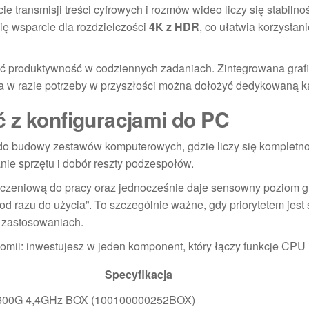
e transmisji treści cyfrowych i rozmów wideo liczy się stabilno
ię wsparcie dla rozdzielczości
4K z HDR
, co ułatwia korzystani
zyć produktywność w codziennych zadaniach. Zintegrowana graf
 a w razie potrzeby w przyszłości można dołożyć dedykowaną ka
 z konfiguracjami do PC
 do budowy zestawów komputerowych, gdzie liczy się kompletno
ie sprzętu i dobór reszty podzespołów.
liczeniową do pracy oraz jednocześnie daje sensowny poziom gr
razu do użycia”. To szczególnie ważne, gdy priorytetem jest 
 zastosowaniach.
omii: inwestujesz w jeden komponent, który łączy funkcje CPU
Specyfikacja
600G 4,4GHz BOX (100100000252BOX)