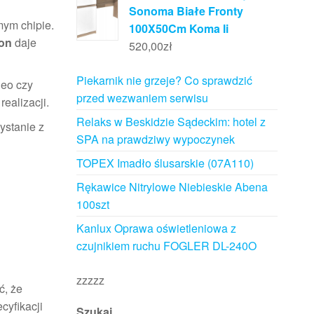
Sonoma Białe Fronty
mym chipie.
100X50Cm Koma Ii
on
daje
520,00
zł
Piekarnik nie grzeje? Co sprawdzić
deo czy
przed wezwaniem serwisu
ealizacji.
Relaks w Beskidzie Sądeckim: hotel z
ystanie z
SPA na prawdziwy wypoczynek
TOPEX Imadło ślusarskie (07A110)
Rękawice Nitrylowe Niebieskie Abena
100szt
Kanlux Oprawa oświetleniowa z
czujnikiem ruchu FOGLER DL-240O
zzzzz
ć, że
cyfikacji
Szukaj