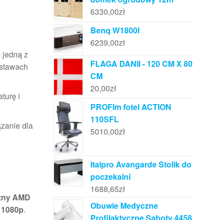
6330,00
zł
Benq W1800I
6239,00
zł
 jedną z
FLAGA DANII - 120 CM X 80
estawach
CM
20,00
zł
turę i
PROFIm fotel ACTION
110SFL
ązanie dla
5010,00
zł
Italpro Avangarde Stolik do
poczekalni
1688,65
zł
zny AMD
Obuwie Medyczne
e
1080p
.
Profilaktyczne Saboty 4458