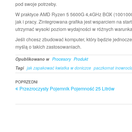
pod swoje potrzeby.
W praktyce AMD Ryzen 5 5600G 4,4GHz BOX (100100000
jak i pracy. Zintegrowana grafika jest wsparciem na sta
utrzymać wysoki poziom wydajności w różnych warunka
Jeśli chcesz zbudować komputer, który będzie jednocze
myślą o takich zastosowaniach.
Opublikowano w
Procesory
Produkt
Tagi
jak zapakować kwiatka w doniczce
paczkomat inowrocl
Nawigacja
Poprzedni
POPRZEDNI
Przezroczysty Pojemnik Pojemność 25 Litrów
wpis
wpisu