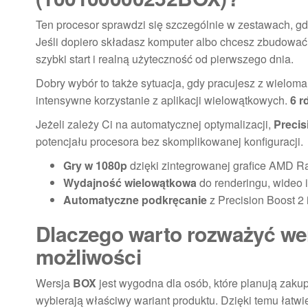
Ten procesor sprawdzi się szczególnie w zestawach, g
Jeśli dopiero składasz komputer albo chcesz zbudowa
szybki start i realną użyteczność od pierwszego dnia.
Dobry wybór to także sytuacja, gdy pracujesz z wielom
intensywne korzystanie z aplikacji wielowątkowych.
6 r
Jeżeli zależy Ci na automatycznej optymalizacji,
Precis
potencjału procesora bez skomplikowanej konfiguracji.
Gry w 1080p
dzięki zintegrowanej grafice AMD 
Wydajność wielowątkowa
do renderingu, wideo i
Automatyczne podkręcanie
z Precision Boost 2
Dlaczego warto rozważyć wer
możliwości
Wersja
BOX
jest wygodna dla osób, które planują zak
wybierają właściwy wariant produktu. Dzięki temu łatw