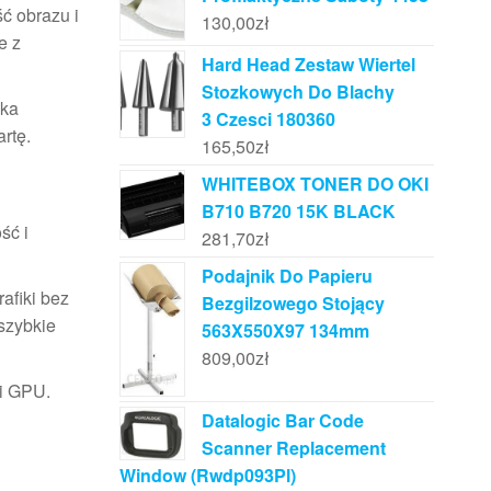
ść obrazu i
130,00
zł
e z
Hard Head Zestaw Wiertel
Stozkowych Do Blachy
ika
3 Czesci 180360
rtę.
165,50
zł
WHITEBOX TONER DO OKI
B710 B720 15K BLACK
ść i
281,70
zł
Podajnik Do Papieru
afiki bez
Bezgilzowego Stojący
szybkie
563X550X97 134mm
809,00
zł
 i GPU.
Datalogic Bar Code
Scanner Replacement
Window (Rwdp093Pl)