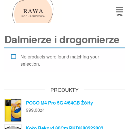
Przejdź
do
Rawa
Menu
treści
Dalmierze i drogomierze
No products were found matching your
selection.
PRODUKTY
POCO M4 Pro 5G 4/64GB Żółty
999,00
zł
Koło Rekord 80Cm PKDK80222003