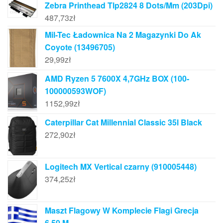
Zebra Printhead Tlp2824 8 Dots/Mm (203Dpi)
487,73
zł
Mil-Tec Ładownica Na 2 Magazynki Do Ak
Coyote (13496705)
29,99
zł
AMD Ryzen 5 7600X 4,7GHz BOX (100-
100000593WOF)
1152,99
zł
Caterpillar Cat Millennial Classic 35l Black
272,90
zł
Logitech MX Vertical czarny (910005448)
374,25
zł
Maszt Flagowy W Komplecie Flagi Grecja
6,50 M