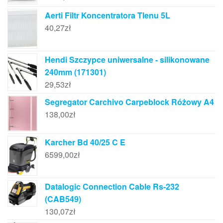
Aerti Filtr Koncentratora Tlenu 5L
40,27
zł
Hendi Szczypce uniwersalne - silikonowane
240mm (171301)
29,53
zł
Segregator Carchivo Carpeblock Różowy A4
138,00
zł
Karcher Bd 40/25 C E
6599,00
zł
Datalogic Connection Cable Rs-232
(CAB549)
130,07
zł