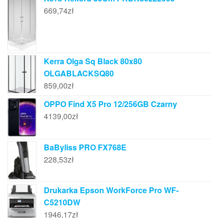
669,74
zł
Kerra Olga Sq Black 80x80
OLGABLACKSQ80
859,00
zł
OPPO Find X5 Pro 12/256GB Czarny
4139,00
zł
BaByliss PRO FX768E
228,53
zł
Drukarka Epson WorkForce Pro WF-
C5210DW
1946,17
zł