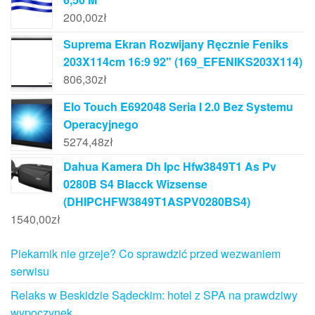
200,00
zł
Suprema Ekran Rozwijany Ręcznie Feniks
203X114cm 16:9 92" (169_EFENIKS203X114)
806,30
zł
Elo Touch E692048 Seria I 2.0 Bez Systemu
Operacyjnego
5274,48
zł
Dahua Kamera Dh Ipc Hfw3849T1 As Pv
0280B S4 Blacck Wizsense
(DHIPCHFW3849T1ASPV0280BS4)
1540,00
zł
Piekarnik nie grzeje? Co sprawdzić przed wezwaniem
serwisu
Relaks w Beskidzie Sądeckim: hotel z SPA na prawdziwy
wypoczynek