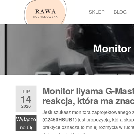
Przejdź
do
SKLEP
BLOG
Rawa
treści
Monitor
Monitor Iiyama G-Mas
LIP
14
reakcja, która ma zna
2026
Jeśli szukasz monitora zaprojektowanego 
Wyłączo
(G2450HSUB1)
jest propozycją, która skup
no
praktyce oznacza to mniej rozmycia w ruch