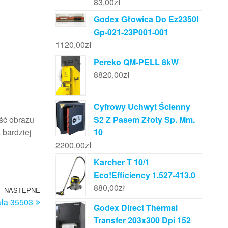
83,00
zł
Godex Głowica Do Ez2350I
Gp-021-23P001-001
1120,00
zł
Pereko QM-PELL 8kW
8820,00
zł
Cyfrowy Uchwyt Ścienny
ość obrazu
S2 Z Pasem Złoty Sp. Mm.
 bardziej
10
2200,00
zł
Karcher T 10/1
Eco!Efficiency 1.527-413.0
880,00
zł
NASTĘPNE
Następny
ała 35503
wpis
Godex Direct Thermal
Transfer 203x300 Dpi 152