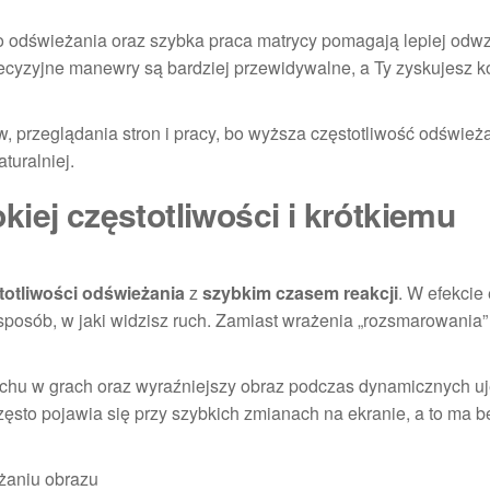
po odświeżania oraz szybka praca matrycy pomagają lepiej od
precyzyjne manewry są bardziej przewidywalne, a Ty zyskujesz k
, przeglądania stron i pracy, bo wyższa częstotliwość odśwież
turalniej.
iej częstotliwości i krótkiemu
totliwości odświeżania
z
szybkim czasem reakcji
. W efekcie
sposób, w jaki widzisz ruch. Zamiast wrażenia „rozsmarowania”
uchu w grach oraz wyraźniejszy obraz podczas dynamicznych u
często pojawia się przy szybkich zmianach na ekranie, a to ma 
żaniu obrazu