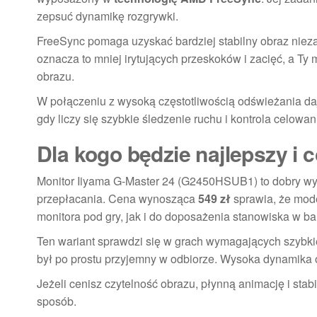
zepsuć dynamikę rozgrywki.
FreeSync pomaga uzyskać bardziej stabilny obraz niezal
oznacza to mniej irytujących przeskoków i zacięć, a Ty
obrazu.
W połączeniu z wysoką częstotliwością odświeżania daj
gdy liczy się szybkie śledzenie ruchu i kontrola celowan
Dla kogo będzie najlepszy i
Monitor Iiyama G-Master 24 (G2450HSUB1) to dobry wyb
przepłacania. Cena wynosząca
549 zł
sprawia, że mod
monitora pod gry, jak i do doposażenia stanowiska w ba
Ten wariant sprawdzi się w grach wymagających szybkiej 
był po prostu przyjemny w odbiorze. Wysoka dynamika o
Jeżeli cenisz czytelność obrazu, płynną animację i stab
sposób.