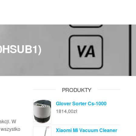
50HSUB1)
PRODUKTY
Glover Sorter Cs-1000
1814,00
zł
akcji. W
i wszystko
Xiaomi Mi Vacuum Cleaner