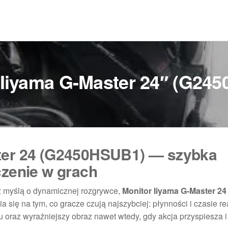
 Iiyama G-Master 24″ (G24
ter 24 (G2450HSUB1) — szybka
czenie w grach
z myślą o dynamicznej rozgrywce,
Monitor Iiyama G-Master 24
ia się na tym, co gracze czują najszybciej: płynności i czasie re
u oraz wyraźniejszy obraz nawet wtedy, gdy akcja przyspiesza 