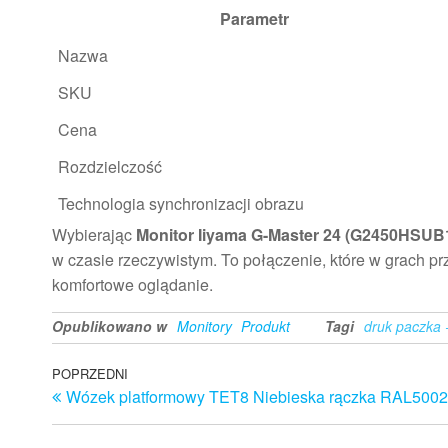
Parametr
Nazwa
SKU
Cena
Rozdzielczość
Technologia synchronizacji obrazu
Wybierając
Monitor Iiyama G-Master 24 (G2450HSUB
w czasie rzeczywistym. To połączenie, które w grach pr
komfortowe oglądanie.
Opublikowano w
Monitory
Produkt
Tagi
druk paczka 
Nawigacja
Poprzedni
POPRZEDNI
Wózek platformowy TET8 Niebieska rączka RAL5002
wpis
wpisu