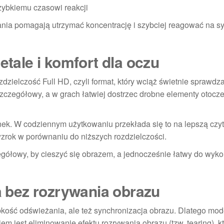
zybkiemu czasowi reakcji
iązania pomagają utrzymać koncentrację i szybciej reagować na s
etale i komfort dla oczu
zdzielczość Full HD, czyli format, który wciąż świetnie sprawdz
szczegółowy, a w grach łatwiej dostrzec drobne elementy otocze
nek. W codziennym użytkowaniu przekłada się to na lepszą czy
 wzrok w porównaniu do niższych rozdzielczości.
egółowy, by cieszyć się obrazem, a jednocześnie łatwy do wyko
bez rozrywania obrazu
bkość odświeżania, ale też synchronizacja obrazu. Dlatego mod
iem jest eliminowanie efektu rozrywania obrazu (tzw. tearing), kt