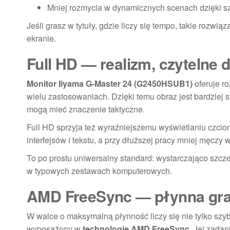
Mniej rozmycia w dynamicznych scenach dzięki s
Jeśli grasz w tytuły, gdzie liczy się tempo, takie rozw
ekranie.
Full HD — realizm, czytelne d
Monitor Iiyama G-Master 24 (G2450HSUB1)
oferuje ro
wielu zastosowaniach. Dzięki temu obraz jest bardziej 
mogą mieć znaczenie taktyczne.
Full HD sprzyja też wyraźniejszemu wyświetlaniu czcio
interfejsów i tekstu, a przy dłuższej pracy mniej męczy
To po prostu uniwersalny standard: wystarczająco szcz
w typowych zestawach komputerowych.
AMD FreeSync — płynna gra 
W walce o maksymalną płynność liczy się nie tylko szy
wyposażony w
technologię AMD FreeSync
. Jej zadan