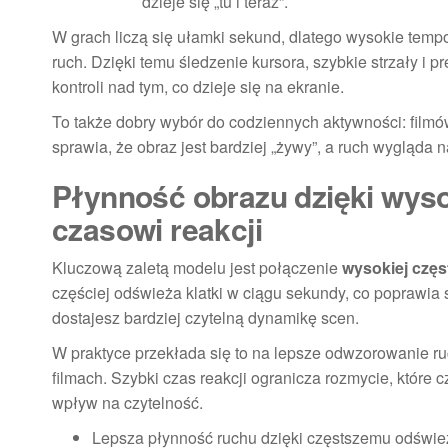
dzieje się „tu i teraz”.
W grach liczą się ułamki sekund, dlatego wysokie tem
ruch. Dzięki temu śledzenie kursora, szybkie strzały i 
kontroli nad tym, co dzieje się na ekranie.
To także dobry wybór do codziennych aktywności: filmów
sprawia, że obraz jest bardziej „żywy”, a ruch wygląda na
Płynność obrazu dzięki wysok
czasowi reakcji
Kluczową zaletą modelu jest połączenie
wysokiej częs
częściej odświeża klatki w ciągu sekundy, co poprawia 
dostajesz bardziej czytelną dynamikę scen.
W praktyce przekłada się to na lepsze odwzorowanie r
filmach. Szybki czas reakcji ogranicza rozmycie, które 
wpływ na czytelność.
Lepsza płynność ruchu dzięki częstszemu odświe