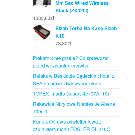
Mm Sec Wired Wireless
Black (ZX420I)
4083,63
zł
Elzab Torba Na Kasę Elzab
K10
73,80
zł
Piekarnik nie grzeje? Co sprawdzić
przed wezwaniem serwisu
Relaks w Beskidzie Sądeckim: hotel z
SPA na prawdziwy wypoczynek
TOPEX Imadło ślusarskie (07A110)
Rękawice Nitrylowe Niebieskie Abena
100szt
Kanlux Oprawa oświetleniowa z
czujnikiem ruchu FOGLER DL-240O