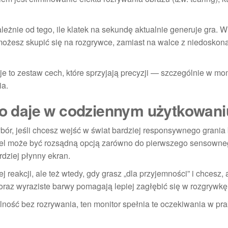
eżnie od tego, ile klatek na sekundę aktualnie generuje gra. W
 możesz skupić się na rozgrywce, zamiast na walce z niedoskon
e to zestaw cech, które sprzyjają precyzji — szczególnie w m
ia.
 co daje w codziennym użytkowani
ór, jeśli chcesz wejść w świat bardziej responsywnego grania
el może być rozsądną opcją zarówno do pierwszego sensown
rdziej płynny ekran.
reakcji, ale też wtedy, gdy grasz „dla przyjemności” i chcesz,
raz wyraziste barwy pomagają lepiej zagłębić się w rozgrywkę
ilność bez rozrywania, ten monitor spełnia te oczekiwania w pr