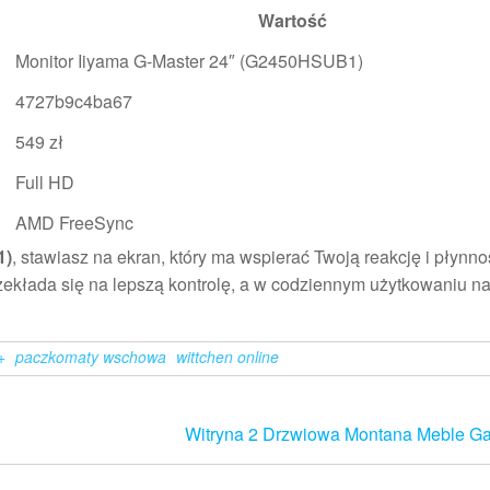
Wartość
Monitor Iiyama G-Master 24″ (G2450HSUB1)
4727b9c4ba67
549 zł
Full HD
AMD FreeSync
1)
, stawiasz na ekran, który ma wspierać Twoją reakcję i płynn
zekłada się na lepszą kontrolę, a w codziennym użytkowaniu na
+
paczkomaty wschowa
wittchen online
Witryna 2 Drzwiowa Montana Meble G