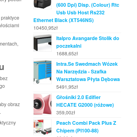
(600 Dpi) Disp. (Colour) Rtc
Usb Usb Host Rs232
 praktyce
Ethernet Black (XT546NS)
ałościami
10450,95
zł
Italpro Avangarde Stolik do
omentach,
poczekalni
1688,65
zł
u
Intra.Se Swedmach Wózek
Na Narzędzia - Szafka
 bez
Warsztatowa Płyta Dębowa
ego
5491,95
zł
Głośniki 2.0 Edifier
 aby obraz
HECATE G2000 (różowe)
.
359,00
zł
aktyczny
Peach Combi Pack Plus Z
Chipem (PI100-88)