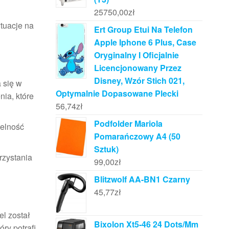
25750,00
zł
ytuacje na
Ert Group Etui Na Telefon
Apple Iphone 6 Plus, Case
Oryginalny I Oficjalnie
Licencjonowany Przez
Disney, Wzór Stich 021,
a się w
Optymalnie Dopasowane Plecki
nia, które
56,74
zł
Podfolder Mariola
telność
Pomarańczowy A4 (50
Sztuk)
rzystania
99,00
zł
Blitzwolf AA-BN1 Czarny
45,77
zł
el został
Bixolon Xt5-46 24 Dots/Mm
óry potrafi