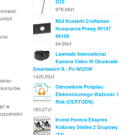
G10
978,99
zł
wzorować
omfort
Nóż Kosiarki Craftsman
Husqvarna Prawy 99147
99109
ania
64,99
zł
Lawmate International
Kamera Video W Obudowie
Smartwatch'A - Pv-Wt20W
1420,00
zł
 ekran
Odnowienie Podpisu
 konturów,
Elektronicznego Ważność 1
Rok (CERTODN)
jęć w
183,27
zł
bezpośredni
Invest Horeca Ekspres
Kolbowy Sixties 2 Grupowy
(T3)