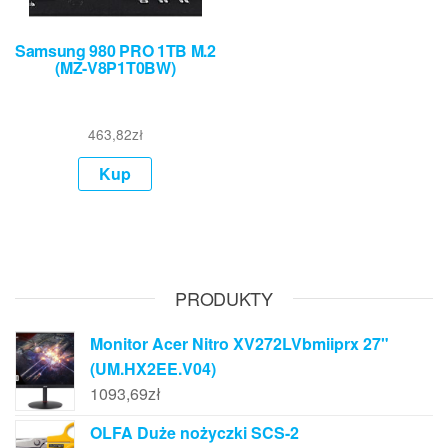
Samsung 980 PRO 1TB M.2
(MZ-V8P1T0BW)
463,82
zł
Kup
PRODUKTY
Monitor Acer Nitro XV272LVbmiiprx 27"
(UM.HX2EE.V04)
1093,69
zł
OLFA Duże nożyczki SCS-2