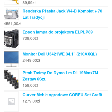
89,99
zł
Renderka Płaska Jack W4-D Komplet + 70
Lat Tradycji
4551,00
zł
Epson lampa do projektora ELPLP89
739,00
zł
Monitor Dell U3421WE 34,1" (210AXQL)
2449,00
zł
Ptmb Taśmy Do Dymo Lm D1 19Mmx7M
Zestaw 6Szt.
159,00
zł
Curver Meble ogrodowe CORFU Set Grafit
1279,00
zł