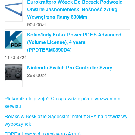
Eurokraftpro Wózek Do Beczek Podwozie
Otwarte Jasnoniebieski Nośność 270kg
Wewnętrzna Ramy 630Mm
904,05
zł
Kofax/Indy Kofax Power PDF 5 Advanced
(Volume License), 4 years
(PPDTERM0390D4)
1173,37
zł
Nintendo Switch Pro Controller Szary
299,00
zł
Piekarnik nie grzeje? Co sprawdzić przed wezwaniem
serwisu
Relaks w Beskidzie Sądeckim: hotel z SPA na prawdziwy
wypoczynek
TOPEX Imadło ślusarskie (07A110)