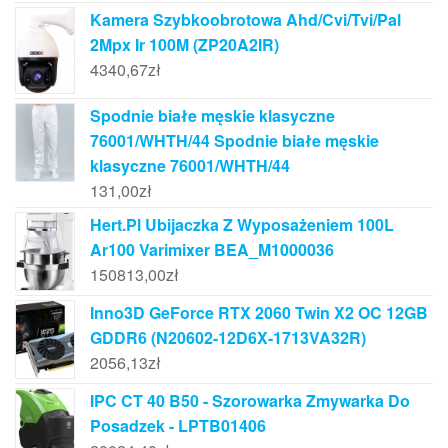
Kamera Szybkoobrotowa Ahd/Cvi/Tvi/Pal
2Mpx Ir 100M (ZP20A2IR)
4340,67
zł
Spodnie białe męskie klasyczne
76001/WHTH/44 Spodnie białe męskie
klasyczne 76001/WHTH/44
131,00
zł
Hert.Pl Ubijaczka Z Wyposażeniem 100L
Ar100 Varimixer BEA_M1000036
150813,00
zł
Inno3D GeForce RTX 2060 Twin X2 OC 12GB
GDDR6 (N20602-12D6X-1713VA32R)
2056,13
zł
IPC CT 40 B50 - Szorowarka Zmywarka Do
Posadzek - LPTB01406