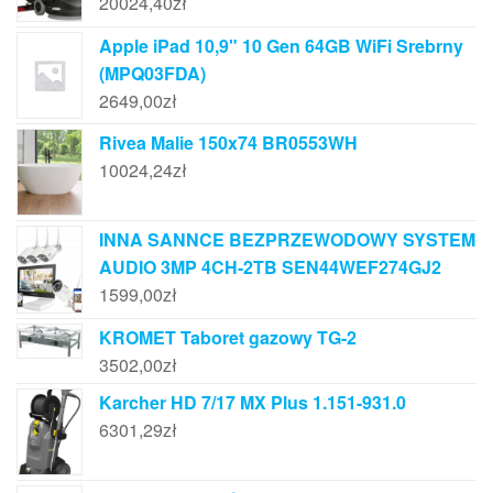
20024,40
zł
Apple iPad 10,9" 10 Gen 64GB WiFi Srebrny
(MPQ03FDA)
2649,00
zł
Rivea Malie 150x74 BR0553WH
10024,24
zł
INNA SANNCE BEZPRZEWODOWY SYSTEM
AUDIO 3MP 4CH-2TB SEN44WEF274GJ2
1599,00
zł
KROMET Taboret gazowy TG-2
3502,00
zł
Karcher HD 7/17 MX Plus 1.151-931.0
6301,29
zł