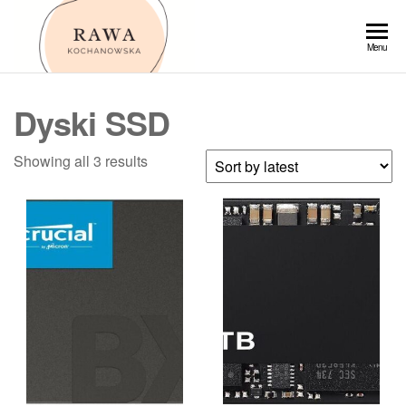
Przejdź
do
Rawa
Menu
treści
Dyski SSD
Showing all 3 results