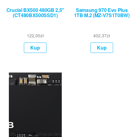
Crucial BX500 480GB 2,5″
Samsung 970 Evo Plus
(CT480BX500SSD1)
1TB M.2 (MZ-V7S1T0BW)
122,00
zł
402,37
zł
Kup
Kup