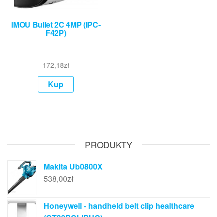
IMOU Bullet 2C 4MP (IPC-
F42P)
172,18
zł
Kup
PRODUKTY
Makita Ub0800X
538,00
zł
Honeywell - handheld belt clip healthcare