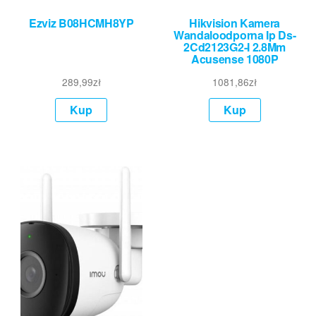
Ezviz B08HCMH8YP
Hikvision Kamera
Wandaloodporna Ip Ds-
2Cd2123G2-I 2.8Mm
Acusense 1080P
289,99
zł
1081,86
zł
Kup
Kup