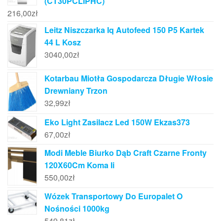
(CT30PCLIPHC)
216,00
zł
Leitz Niszczarka Iq Autofeed 150 P5 Kartek
44 L Kosz
3040,00
zł
Kotarbau Miotła Gospodarcza Długie Włosie
Drewniany Trzon
32,99
zł
Eko Light Zasilacz Led 150W Ekzas373
67,00
zł
Modi Meble Biurko Dąb Craft Czarne Fronty
120X60Cm Koma Ii
550,00
zł
Wózek Transportowy Do Europalet O
Nośności 1000kg
549,81
zł