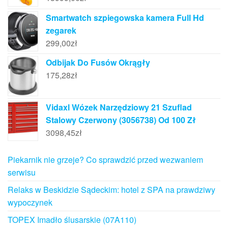
Smartwatch szpiegowska kamera Full Hd
zegarek
299,00
zł
Odbijak Do Fusów Okrągły
175,28
zł
Vidaxl Wózek Narzędziowy 21 Szuflad
Stalowy Czerwony (3056738) Od 100 Zł
3098,45
zł
Piekarnik nie grzeje? Co sprawdzić przed wezwaniem
serwisu
Relaks w Beskidzie Sądeckim: hotel z SPA na prawdziwy
wypoczynek
TOPEX Imadło ślusarskie (07A110)