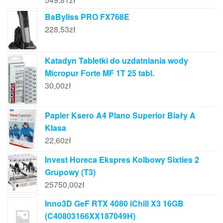
BaByliss PRO FX768E
228,53
zł
Katadyn Tabletki do uzdatniania wody
Micropur Forte MF 1T 25 tabl.
30,00
zł
Papier Ksero A4 Plano Superior Biały A
Klasa
22,60
zł
Invest Horeca Ekspres Kolbowy Sixties 2
Grupowy (T3)
25750,00
zł
Inno3D GeF RTX 4080 iChill X3 16GB
(C40803166XX187049H)