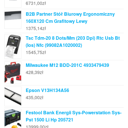
6731,00
zł
B2B Partner Stół Biurowy Ergonomiczny
160X120 Cm Grafitowy Lewy
1375,14
zł
Tsc Tdm-20 8 Dots/Mm (203 Dpi) Rtc Usb Bt
(Ios) Nfc (99082A1020002)
1545,75
zł
Milwaukee M12 BDD-201C 4933479439
428,39
zł
Epson V13H134A56
435,00
zł
Festool Bank Energii Sys-Powerstation Sys-
Pst 1500 Li Hp 205721
13999,00
zł