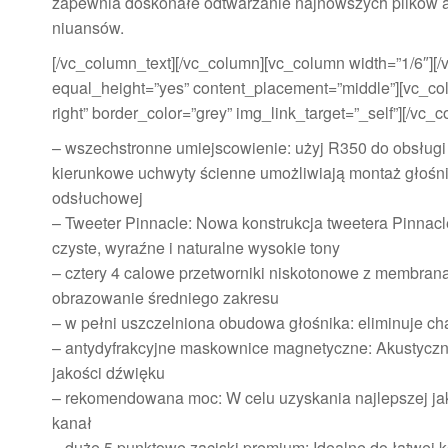
zapewnia doskonałe odtwarzanie najnowszych plików aud
niuansów.
[/vc_column_text][/vc_column][vc_column width=”1/6″]
equal_height=”yes” content_placement=”middle”][vc_col
right” border_color=”grey” img_link_target=”_self”][/vc
– wszechstronne umiejscowienie: użyj R350 do obsług
kierunkowe uchwyty ścienne umożliwiają montaż głośni
odsłuchowej
– Tweeter Pinnacle: Nowa konstrukcja tweetera Pinnac
czyste, wyraźne i naturalne wysokie tony
– cztery 4 calowe przetworniki niskotonowe z membran
obrazowanie średniego zakresu
– w pełni uszczelniona obudowa głośnika: eliminuje cha
– antydyfrakcyjne maskownice magnetyczne: Akustyczn
jakości dźwięku
– rekomendowana moc: W celu uzyskania najlepszej jak
kanał
– duże 5 punktowe zaciski premium: Idealne do łatwej k