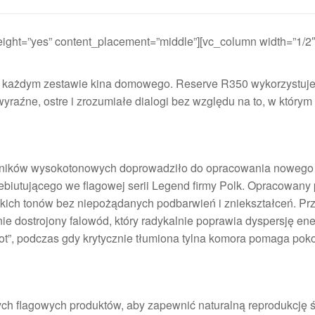
ght=”yes” content_placement=”middle”][vc_column width=”1/2″
 w każdym zestawie kina domowego. Reserve R350 wykorzystuje
raźne, ostre i zrozumiałe dialogi bez względu na to, w którym
głośników wysokotonowych doprowadziło do opracowania nowego
biutującego we flagowej serii Legend firmy Polk. Opracowany 
okich tonów bez niepożądanych podbarwień i zniekształceń. Pr
 dostrojony falowód, który radykalnie poprawia dyspersję ene
pot”, podczas gdy krytycznie tłumiona tylna komora pomaga pok
ch flagowych produktów, aby zapewnić naturalną reprodukcję 