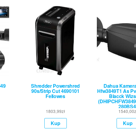
549
Shredder Powershred
Dahua Kamera
90s/Strip Cut 4690101
Hfw3849T1 As Pv
Fellowes
Blacck Wiz
(DHIPCHFW384
280BS4
1803,99
zł
1540,00
z
Kup
Kup