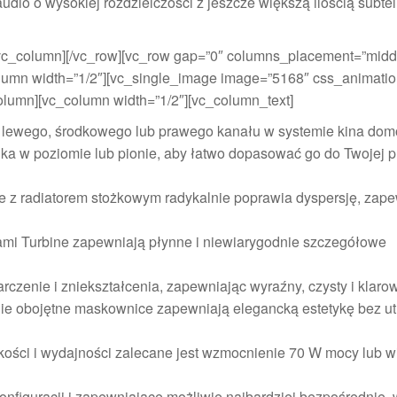
io o wysokiej rozdzielczości z jeszcze większą ilością subte
[/vc_column][/vc_row][vc_row gap=”0″ columns_placement=”midd
umn width=”1/2″][vc_single_image image=”5168″ css_animation=
_column][vc_column width=”1/2″][vc_column_text]
i lewego, środkowego lub prawego kanału w systemie kina do
ka w poziomie lub pionie, aby łatwo dopasować go do Twojej p
le z radiatorem stożkowym radykalnie poprawia dyspersję, zap
ami Turbine zapewniają płynne i niewiarygodnie szczegółowe
rczenie i zniekształcenia, zapewniając wyraźny, czysty i klar
ie obojętne maskownice zapewniają elegancką estetykę bez ut
ości i wydajności zalecane jest wzmocnienie 70 W mocy lub w
onfiguracji i zapewniające możliwie najbardziej bezpośrednie, 