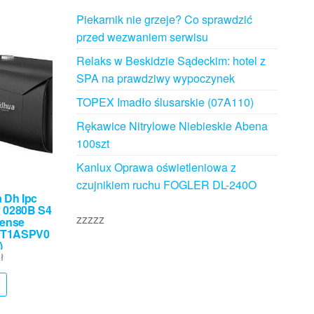
Piekarnik nie grzeje? Co sprawdzić
przed wezwaniem serwisu
Relaks w Beskidzie Sądeckim: hotel z
SPA na prawdziwy wypoczynek
TOPEX Imadło ślusarskie (07A110)
Rękawice Nitrylowe Niebieskie Abena
100szt
Kanlux Oprawa oświetleniowa z
czujnikiem ruchu FOGLER DL-240O
 Dh Ipc
 0280B S4
zzzzz
sense
9T1ASPV0
)
ł