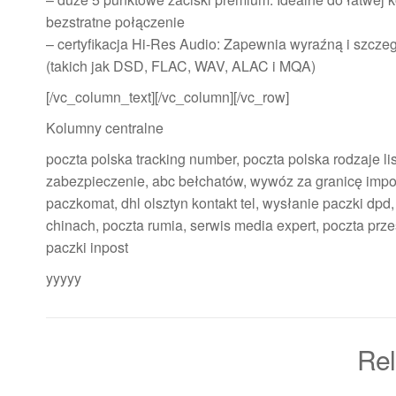
bezstratne połączenie
– certyfikacja Hi-Res Audio: Zapewnia wyraźną i szc
(takich jak DSD, FLAC, WAV, ALAC i MQA)
[/vc_column_text][/vc_column][/vc_row]
Kolumny centralne
poczta polska tracking number, poczta polska rodzaje l
zabezpieczenie, abc bełchatów, wywóz za granicę impor
paczkomat, dhl olsztyn kontakt tel, wysłanie paczki dpd
chinach, poczta rumia, serwis media expert, poczta prze
paczki inpost
yyyyy
Rel