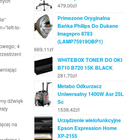
lnych
479,00
zł
Primezone Oryginalna
le”
Bańka Philips Do Dukane
”left-to-
Imagepro 8783
(LAMP75919OBP1)
mowego; 4
669,11
zł
rzestrzeni
WHITEBOX TONER DO OKI
B710 B720 15K BLACK
ewniając
281,70
zł
Metabo Odkurzacz
Uniwersalny 1400W Asr 25L
owny dźwięk
Sc
raty
1538,42
zł
Urządzenie wielofunkcyjne
ięcej na
Epson Expression Home
XP-2155
wydajne i