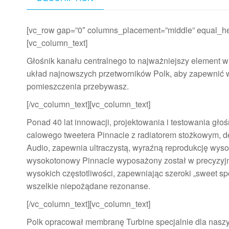
[vc_row gap=”0″ columns_placement=”middle” equal_hei
[vc_column_text]
Głośnik kanału centralnego to najważniejszy element
układ najnowszych przetworników Polk, aby zapewnić wy
pomieszczenia przebywasz.
[/vc_column_text][vc_column_text]
Ponad 40 lat innowacji, projektowania i testowania 
calowego tweetera Pinnacle z radiatorem stożkowym, de
Audio, zapewnia ultraczystą, wyraźną reprodukcję wys
wysokotonowy Pinnacle wyposażony został w precyzyjnie
wysokich częstotliwości, zapewniając szeroki „sweet s
wszelkie niepożądane rezonanse.
[/vc_column_text][vc_column_text]
Polk opracował membranę Turbine specjalnie dla naszy