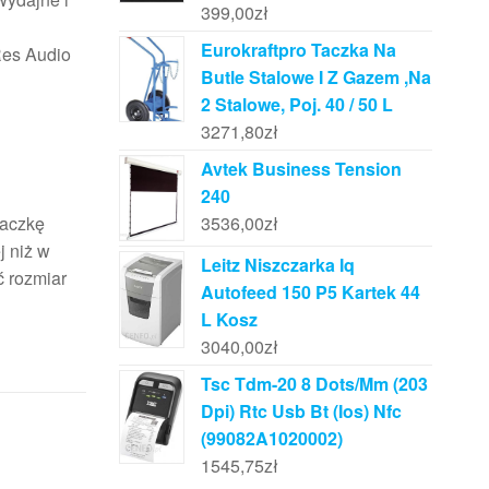
399,00
zł
Eurokraftpro Taczka Na
Res Audio
Butle Stalowe I Z Gazem ,Na
2 Stalowe, Poj. 40 / 50 L
3271,80
zł
Avtek Business Tension
240
3536,00
zł
paczkę
j niż w
Leitz Niszczarka Iq
ć rozmiar
Autofeed 150 P5 Kartek 44
L Kosz
3040,00
zł
Tsc Tdm-20 8 Dots/Mm (203
Dpi) Rtc Usb Bt (Ios) Nfc
(99082A1020002)
1545,75
zł