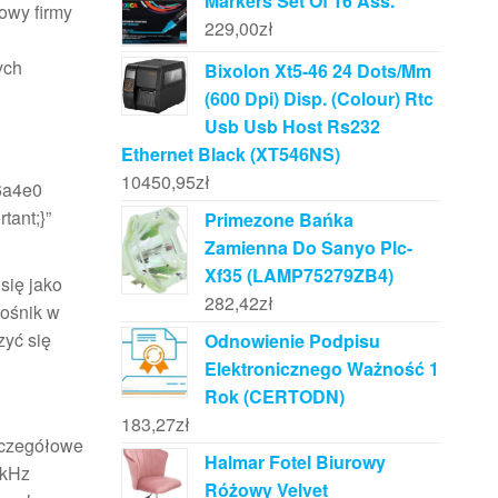
Markers Set Of 16 Ass.
owy firmy
229,00
zł
ych
Bixolon Xt5-46 24 Dots/Mm
(600 Dpi) Disp. (Colour) Rtc
Usb Usb Host Rs232
Ethernet Black (XT546NS)
10450,95
zł
6a4e0
tant;}”
Primezone Bańka
Zamienna Do Sanyo Plc-
Xf35 (LAMP75279ZB4)
się jako
282,42
zł
łośnik w
zyć się
Odnowienie Podpisu
Elektronicznego Ważność 1
Rok (CERTODN)
183,27
zł
szczegółowe
Halmar Fotel Biurowy
 kHz
Różowy Velvet