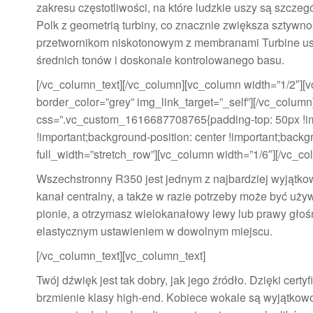
zakresu częstotliwości, na które ludzkie uszy są szcze
Polk z geometrią turbiny, co znacznie zwiększa sztywn
przetwornikom niskotonowym z membranami Turbine us
średnich tonów i doskonale kontrolowanego basu.
[/vc_column_text][/vc_column][vc_column width=”1/2″][v
border_color=”grey” img_link_target=”_self”][/vc_colu
css=”.vc_custom_1616687708765{padding-top: 50px !imp
!important;background-position: center !important;backgr
full_width=”stretch_row”][vc_column width=”1/6″][/vc_c
Wszechstronny R350 jest jednym z najbardziej wyjątko
kanał centralny, a także w razie potrzeby może być uż
pionie, a otrzymasz wielokanałowy lewy lub prawy gło
elastycznym ustawieniem w dowolnym miejscu.
[/vc_column_text][vc_column_text]
Twój dźwięk jest tak dobry, jak jego źródło. Dzięki ce
brzmienie klasy high-end. Kobiece wokale są wyjątkowo