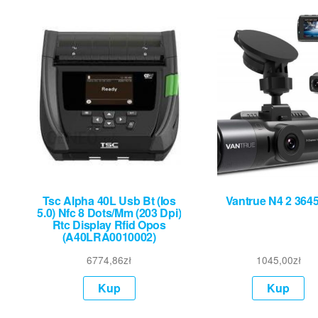
Tsc Alpha 40L Usb Bt (Ios
Vantrue N4 2 364
5.0) Nfc 8 Dots/Mm (203 Dpi)
Rtc Display Rfid Opos
(A40LRA0010002)
6774,86
zł
1045,00
zł
Kup
Kup