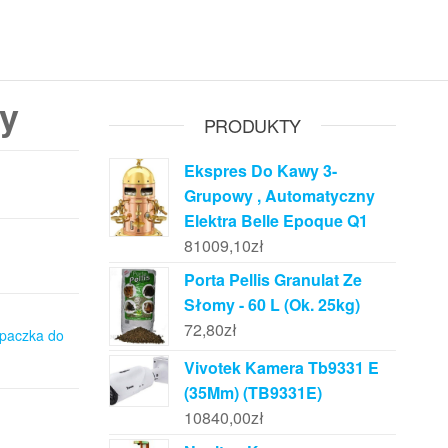
y
PRODUKTY
Ekspres Do Kawy 3-
Grupowy , Automatyczny
Elektra Belle Epoque Q1
81009,10
zł
Porta Pellis Granulat Ze
Słomy - 60 L (Ok. 25kg)
72,80
zł
paczka do
Vivotek Kamera Tb9331 E
(35Mm) (TB9331E)
10840,00
zł