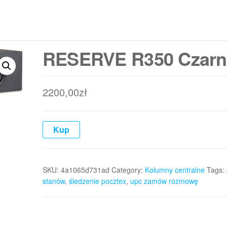
RESERVE R350 Czarn
2200,00
zł
Kup
SKU:
4a1065d731ad
Category:
Kolumny centralne
Tags:
stanów
,
śledzenie pocztex
,
upc zamów rozmowę