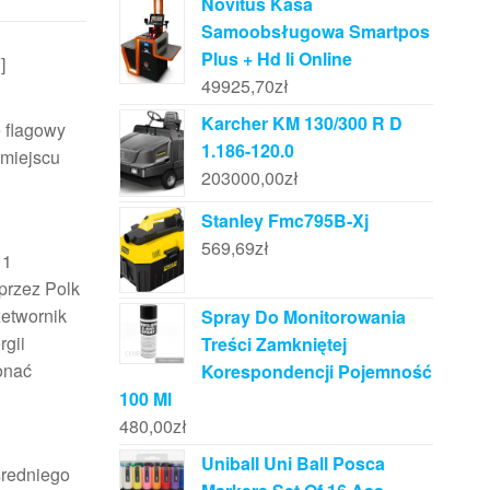
Novitus Kasa
Samoobsługowa Smartpos
Plus + Hd Ii Online
]
49925,70
zł
Karcher KM 130/300 R D
 flagowy
1.186-120.0
 miejscu
203000,00
zł
Stanley Fmc795B-Xj
569,69
zł
 1
przez Polk
zetwornik
Spray Do Monitorowania
rgii
Treści Zamkniętej
onać
Korespondencji Pojemność
100 Ml
480,00
zł
Uniball Uni Ball Posca
średniego