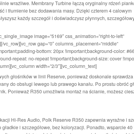
gólnie wrażliwe. Membrany Turbine łączą oryginalny rdzeń piank
ość i tłumienie bez dodawania masy. Dzięki czterem 4 calowym
łyszysz każdy szczegół i doświadczysz płynnych, szczegółow
c_single_image image=”5169″ css_animation=”right-to-left”
mn][/vc_row][vc_row gap=”0″ columns_placement=”middle”
ortant;padding-bottom: 20px !important;background-color: #6
ound-repeat: no-repeat !important;background-size: cover !impor
olumn][vc_column width=”2/3″][vc_column_text]
wych głośników w linii Reserve, ponieważ doskonale sprawdza 
ywany do obsługi lewego lub prawego kanału. Po prostu obróć g
śnik. Ponieważ R350 umożliwia montaż na ścianie, możesz cies
rtyfikacji Hi-Res Audio, Polk Reserve R350 zapewnia wyraźne i 
 gładkie i szczegółowe, bez koloryzacji. Ponadto, wsparcie 40