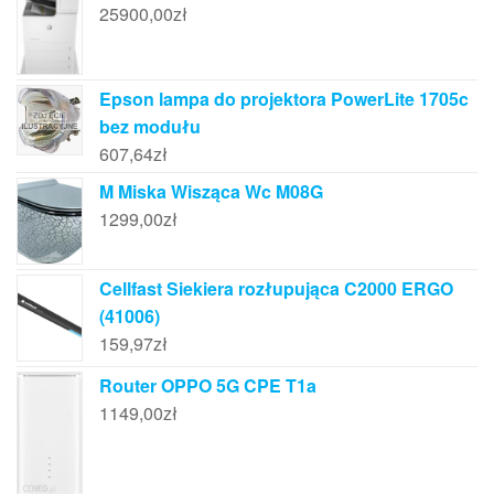
25900,00
zł
Epson lampa do projektora PowerLite 1705c
bez modułu
607,64
zł
M Miska Wisząca Wc M08G
1299,00
zł
Cellfast Siekiera rozłupująca C2000 ERGO
(41006)
159,97
zł
Router OPPO 5G CPE T1a
1149,00
zł