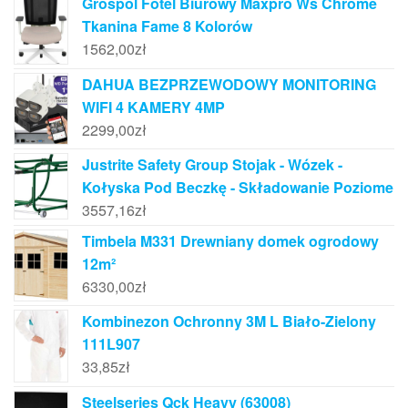
Grospol Fotel Biurowy Maxpro Ws Chrome
Tkanina Fame 8 Kolorów
1562,00
zł
DAHUA BEZPRZEWODOWY MONITORING
WIFI 4 KAMERY 4MP
2299,00
zł
Justrite Safety Group Stojak - Wózek -
Kołyska Pod Beczkę - Składowanie Poziome
3557,16
zł
Timbela M331 Drewniany domek ogrodowy
12m²
6330,00
zł
Kombinezon Ochronny 3M L Biało-Zielony
111L907
33,85
zł
Steelseries Qck Heavy (63008)