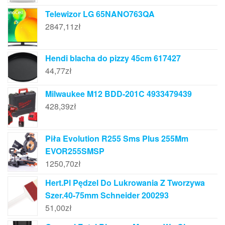
Telewizor LG 65NANO763QA
2847,11
zł
Hendi blacha do pizzy 45cm 617427
44,77
zł
Milwaukee M12 BDD-201C 4933479439
428,39
zł
Piła Evolution R255 Sms Plus 255Mm
EVOR255SMSP
1250,70
zł
Hert.Pl Pędzel Do Lukrowania Z Tworzywa
Szer.40-75mm Schneider 200293
51,00
zł