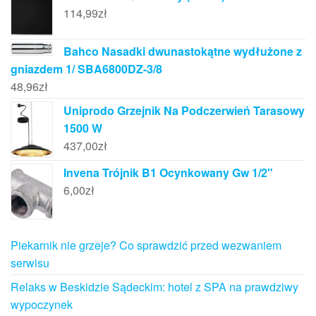
114,99
zł
Bahco Nasadki dwunastokątne wydłużone z
gniazdem 1/ SBA6800DZ-3/8
48,96
zł
Uniprodo Grzejnik Na Podczerwień Tarasowy
1500 W
437,00
zł
Invena Trójnik B1 Ocynkowany Gw 1/2"
6,00
zł
Piekarnik nie grzeje? Co sprawdzić przed wezwaniem
serwisu
Relaks w Beskidzie Sądeckim: hotel z SPA na prawdziwy
wypoczynek