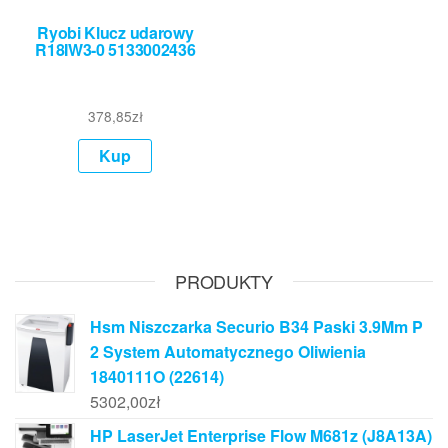
Ryobi Klucz udarowy
R18IW3-0 5133002436
378,85
zł
Kup
PRODUKTY
Hsm Niszczarka Securio B34 Paski 3.9Mm P
2 System Automatycznego Oliwienia
1840111O (22614)
5302,00
zł
HP LaserJet Enterprise Flow M681z (J8A13A)