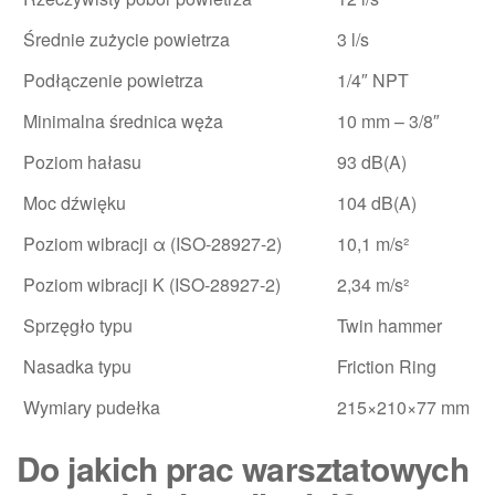
Średnie zużycie powietrza
3 l/s
Podłączenie powietrza
1/4″ NPT
Minimalna średnica węża
10 mm – 3/8″
Poziom hałasu
93 dB(A)
Moc dźwięku
104 dB(A)
Poziom wibracji α (ISO-28927-2)
10,1 m/s²
Poziom wibracji K (ISO-28927-2)
2,34 m/s²
Sprzęgło typu
Twin hammer
Nasadka typu
Friction Ring
Wymiary pudełka
215×210×77 mm
Do jakich prac warsztatowych