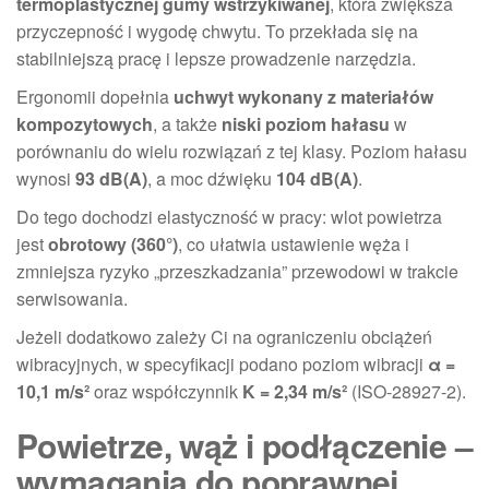
termoplastycznej gumy wstrzykiwanej
, która zwiększa
przyczepność i wygodę chwytu. To przekłada się na
stabilniejszą pracę i lepsze prowadzenie narzędzia.
Ergonomii dopełnia
uchwyt wykonany z materiałów
kompozytowych
, a także
niski poziom hałasu
w
porównaniu do wielu rozwiązań z tej klasy. Poziom hałasu
wynosi
93 dB(A)
, a moc dźwięku
104 dB(A)
.
Do tego dochodzi elastyczność w pracy: wlot powietrza
jest
obrotowy (360°)
, co ułatwia ustawienie węża i
zmniejsza ryzyko „przeszkadzania” przewodowi w trakcie
serwisowania.
Jeżeli dodatkowo zależy Ci na ograniczeniu obciążeń
wibracyjnych, w specyfikacji podano poziom wibracji
α =
10,1 m/s²
oraz współczynnik
K = 2,34 m/s²
(ISO-28927-2).
Powietrze, wąż i podłączenie –
wymagania do poprawnej