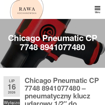
Przejdź
do
Rawa
Menu
treści
Chicago Pneumatic CP
7748 8941077480
Chicago Pneumatic CP
LIP
16
7748 8941077480 –
2026
pneumatyczny klucz
udarowy 1/2″ do
Wyłączo