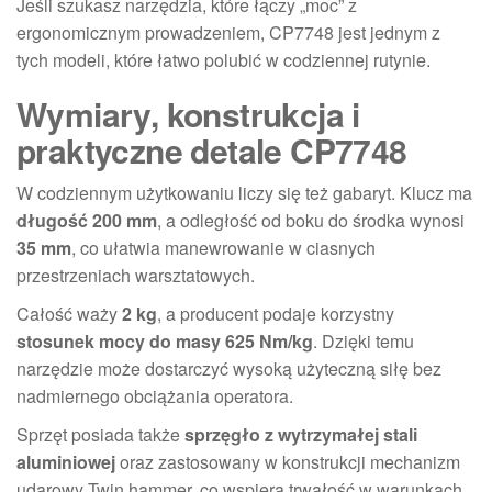
Jeśli szukasz narzędzia, które łączy „moc” z
ergonomicznym prowadzeniem, CP7748 jest jednym z
tych modeli, które łatwo polubić w codziennej rutynie.
Wymiary, konstrukcja i
praktyczne detale CP7748
W codziennym użytkowaniu liczy się też gabaryt. Klucz ma
długość 200 mm
, a odległość od boku do środka wynosi
35 mm
, co ułatwia manewrowanie w ciasnych
przestrzeniach warsztatowych.
Całość waży
2 kg
, a producent podaje korzystny
stosunek mocy do masy 625 Nm/kg
. Dzięki temu
narzędzie może dostarczyć wysoką użyteczną siłę bez
nadmiernego obciążania operatora.
Sprzęt posiada także
sprzęgło z wytrzymałej stali
aluminiowej
oraz zastosowany w konstrukcji mechanizm
udarowy Twin hammer, co wspiera trwałość w warunkach