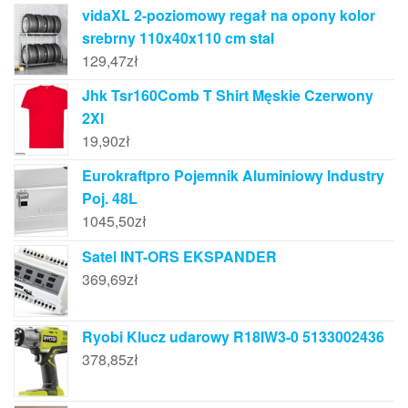
vidaXL 2-poziomowy regał na opony kolor
srebrny 110x40x110 cm stal
129,47
zł
Jhk Tsr160Comb T Shirt Męskie Czerwony
2Xl
19,90
zł
Eurokraftpro Pojemnik Aluminiowy Industry
Poj. 48L
1045,50
zł
Satel INT-ORS EKSPANDER
369,69
zł
Ryobi Klucz udarowy R18IW3-0 5133002436
378,85
zł