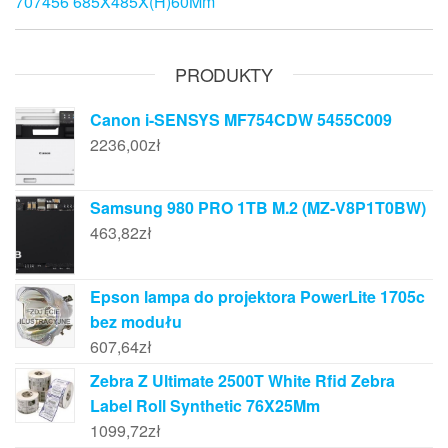
707456 685X485X(H)60Mm
PRODUKTY
Canon i-SENSYS MF754CDW 5455C009
2236,00
zł
Samsung 980 PRO 1TB M.2 (MZ-V8P1T0BW)
463,82
zł
Epson lampa do projektora PowerLite 1705c
bez modułu
607,64
zł
Zebra Z Ultimate 2500T White Rfid Zebra
Label Roll Synthetic 76X25Mm
1099,72
zł