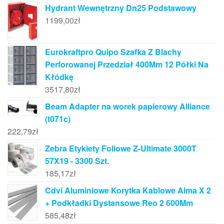
Hydrant Wewnętrzny Dn25 Podstawowy
1199,00
zł
Eurokraftpro Quipo Szafka Z Blachy
Perforowanej Przedział 400Mm 12 Półki Na
Kłódkę
3517,80
zł
Beam Adapter na worek papierowy Alliance
(t071c)
222,79
zł
Zebra Etykiety Foliowe Z-Ultimate 3000T
57X19 - 3300 Szt.
185,17
zł
Cdvi Aluminiowe Korytka Kablowe Alma X 2
+ Podkładki Dystansowe Reo 2 600Mm
585,48
zł