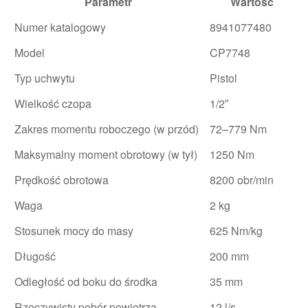
Parametr
Wartość
Numer katalogowy
8941077480
Model
CP7748
Typ uchwytu
Pistol
Wielkość czopa
1/2″
Zakres momentu roboczego (w przód)
72–779 Nm
Maksymalny moment obrotowy (w tył)
1250 Nm
Prędkość obrotowa
8200 obr/min
Waga
2 kg
Stosunek mocy do masy
625 Nm/kg
Długość
200 mm
Odległość od boku do środka
35 mm
Rzeczywisty pobór powietrza
12 l/s