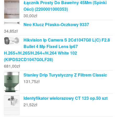
Łącznik Prosty Do Bawełny 45Mm (Spinki
Ości) (2200001000353)
30,00
zł
Neo Klucz Płasko-Oczkowy 9337
34,85
zł
Hikvision Ip Camera S 2Cd1047G0 L(C) F2.8
Bullet 4 Mp Fixed Lens Ip67
H.265+/H.265/H.264+/H.264 White 102
(KIPDS2CD1047G0LF28)
681,00
zł
Stanley Drip Turystyczny Z Filtrem Classic
131,75
zł
Identyfikator wielorazowy CT 123 op.50 szt
21,52
zł