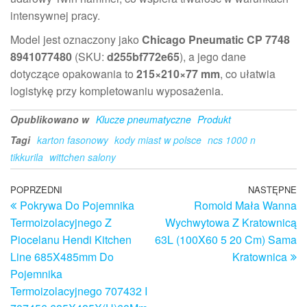
intensywnej pracy.
Model jest oznaczony jako
Chicago Pneumatic CP 7748
8941077480
(SKU:
d255bf772e65
), a jego dane
dotyczące opakowania to
215×210×77 mm
, co ułatwia
logistykę przy kompletowaniu wyposażenia.
Opublikowano w
Klucze pneumatyczne
Produkt
Tagi
karton fasonowy
kody miast w polsce
ncs 1000 n
tikkurila
wittchen salony
Nawigacja
Poprzedni
POPRZEDNI
NASTĘPNE
N
Pokrywa Do Pojemnika
Romold Mała Wanna
wpis
w
wpisu
Termoizolacyjnego Z
Wychwytowa Z Kratownicą
Piocelanu Hendi Kitchen
63L (100X60 5 20 Cm) Sama
Line 685X485mm Do
Kratownica
Pojemnika
Termoizolacyjnego 707432 I