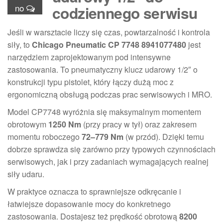
no
codziennego serwisu
Jeśli w warsztacie liczy się czas, powtarzalność i kontrola
siły, to
Chicago Pneumatic CP 7748 8941077480
jest
narzędziem zaprojektowanym pod intensywne
zastosowania. To pneumatyczny klucz udarowy 1/2″ o
konstrukcji typu pistolet, który łączy dużą moc z
ergonomiczną obsługą podczas prac serwisowych i MRO.
Model CP7748 wyróżnia się maksymalnym momentem
obrotowym
1250 Nm
(przy pracy w tył) oraz zakresem
momentu roboczego
72–779 Nm
(w przód). Dzięki temu
dobrze sprawdza się zarówno przy typowych czynnościach
serwisowych, jak i przy zadaniach wymagających realnej
siły udaru.
W praktyce oznacza to sprawniejsze odkręcanie i
łatwiejsze dopasowanie mocy do konkretnego
zastosowania. Dostajesz też prędkość obrotową
8200