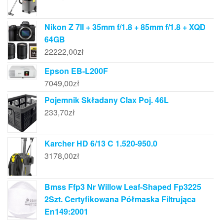
Nikon Z 7II + 35mm f/1.8 + 85mm f/1.8 + XQD
64GB
22222,00
zł
Epson EB-L200F
7049,00
zł
Pojemnik Składany Clax Poj. 46L
233,70
zł
Karcher HD 6/13 C 1.520-950.0
3178,00
zł
Bmss Ffp3 Nr Willow Leaf-Shaped Fp3225
2Szt. Certyfikowana Półmaska Filtrująca
En149:2001