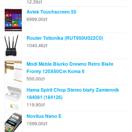
12,39
zł
Avtek Touchscreen 55
6999,00
zł
Router Teltonika (RUT950U022C0)
1040,46
zł
Modi Meble Biurko Drewno Retro Białe
Fronty 120X60Cm Koma Ii
550,00
zł
Hama Spirit Chop Stereo biały Zamiennik
184081 (184126)
119,90
zł
Novitus Nano E
1599,00
zł