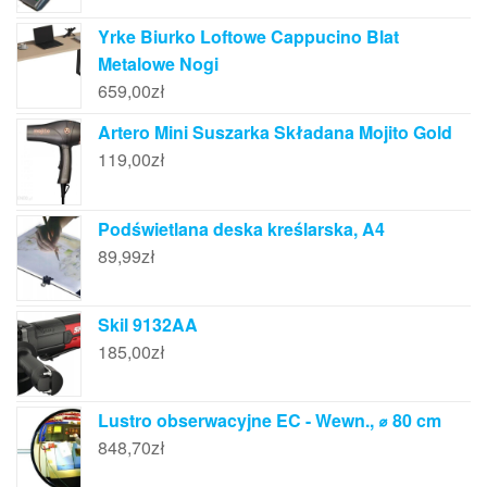
Yrke Biurko Loftowe Cappucino Blat
Metalowe Nogi
659,00
zł
Artero Mini Suszarka Składana Mojito Gold
119,00
zł
Podświetlana deska kreślarska, A4
89,99
zł
Skil 9132AA
185,00
zł
Lustro obserwacyjne EC - Wewn., ⌀ 80 cm
848,70
zł