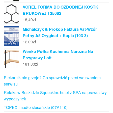
VOREL FORMA DO OZDOBNEJ KOSTKI
BRUKOWEJ T35062
18,49
zł
Michalczyk & Prokop Faktura Vat-Wzór
Pełny A5 Oryginał + Kopia (103-3)
12,09
zł
Wenko Półka Kuchenna Narożna Na
Przyprawy Loft
181,33
zł
Piekarnik nie grzeje? Co sprawdzić przed wezwaniem
serwisu
Relaks w Beskidzie Sądeckim: hotel z SPA na prawdziwy
wypoczynek
TOPEX Imadło ślusarskie (07A110)