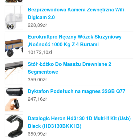
Bezprzewodowa Kamera Zewnętrzna Wifi
Digicam 2.0
228,89
zł
Eurokraftpro Ręczny Wózek Skrzyniowy
,Nośność 1000 Kg Z 4 Burtami
10172,10
zł
Stół Łóżko Do Masażu Drewniane 2
Segmentowe
359,00
zł
Dyktafon Podsłuch na magnes 32GB Q77
247,16
zł
Datalogic Heron Hd3130 1D Multi-If Kit (Usb)
Black (HD3130BKK1B)
650,99
zł