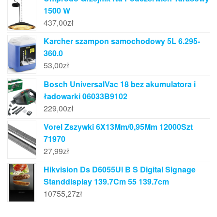
1500 W
437,00
zł
Karcher szampon samochodowy 5L 6.295-
360.0
53,00
zł
Bosch UniversalVac 18 bez akumulatora i
ładowarki 06033B9102
229,00
zł
Vorel Zszywki 6X13Mm/0,95Mm 12000Szt
71970
27,99
zł
Hikvision Ds D6055Ul B S Digital Signage
Standdisplay 139.7Cm 55 139.7cm
10755,27
zł