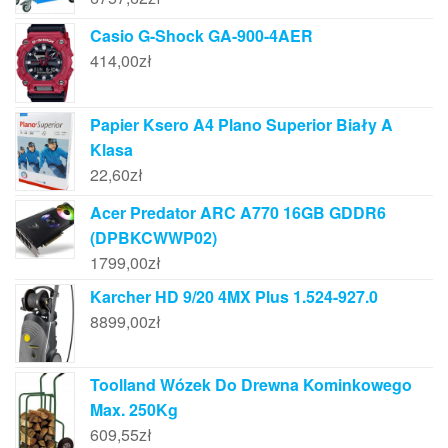
Casio G-Shock GA-900-4AER
414,00
zł
Papier Ksero A4 Plano Superior Biały A
Klasa
22,60
zł
Acer Predator ARC A770 16GB GDDR6
(DPBKCWWP02)
1799,00
zł
Karcher HD 9/20 4MX Plus 1.524-927.0
8899,00
zł
Toolland Wózek Do Drewna Kominkowego
Max. 250Kg
609,55
zł