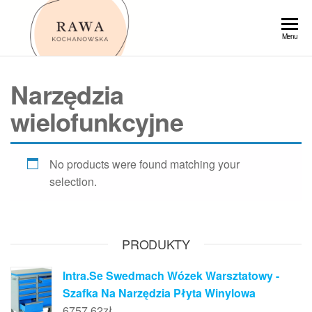
Przejdź
do
Rawa
Menu
treści
Narzędzia
wielofunkcyjne
No products were found matching your
selection.
PRODUKTY
Intra.Se Swedmach Wózek Warsztatowy -
Szafka Na Narzędzia Płyta Winylowa
6757,62
zł