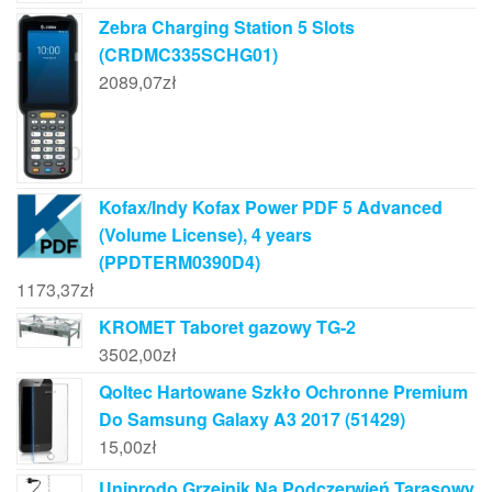
Zebra Charging Station 5 Slots
(CRDMC335SCHG01)
2089,07
zł
Kofax/Indy Kofax Power PDF 5 Advanced
(Volume License), 4 years
(PPDTERM0390D4)
1173,37
zł
KROMET Taboret gazowy TG-2
3502,00
zł
Qoltec Hartowane Szkło Ochronne Premium
Do Samsung Galaxy A3 2017 (51429)
15,00
zł
Uniprodo Grzejnik Na Podczerwień Tarasowy