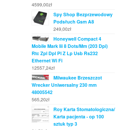
4599,00
zł
Spy Shop Bezprzewodowy
Podsłuch Gsm A8
249,00
zł
Honeywell Compact 4
Mobile Mark Iii 8 Dots/Mm (203 Dpi)
Rtc Zpl Dpl Pl Z Lp Usb Rs232
Ethernet Wi Fi
12557,24
zł
Milwaukee Brzeszczot
Wrecker Uniwersalny 230 mm
48005542
565,20
zł
Roy Karta Stomatologiczna/
Karta pacjenta - op 100
sztuk typ 3