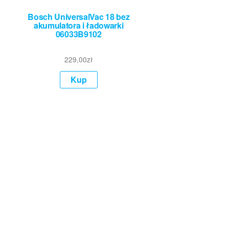
Bosch UniversalVac 18 bez
akumulatora i ładowarki
06033B9102
229,00
zł
Kup