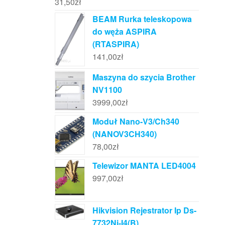
31,50
zł
BEAM Rurka teleskopowa
do węża ASPIRA
(RTASPIRA)
141,00
zł
Maszyna do szycia Brother
NV1100
3999,00
zł
Moduł Nano-V3/Ch340
(NANOV3CH340)
78,00
zł
Telewizor MANTA LED4004
997,00
zł
Hikvision Rejestrator Ip Ds-
7732Ni-I4(B)