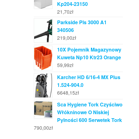
Kp204-23150
21,70
zł
Parkside Pls 3000 A1
340506
219,00
zł
10X Pojemnik Magazynowy
Kuweta Np10 Ktr23 Orange
59,99
zł
Karcher HD 6/16-4 MX Plus
1.524-904.0
6648,15
zł
Sca Hygiene Tork Czyściwo
Włókninowe O Niskiej
Pylności 600 Serwetek Tork
790,00
zł