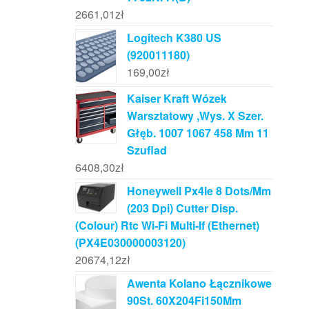
2661,01
zł
Logitech K380 US
(920011180)
169,00
zł
Kaiser Kraft Wózek
Warsztatowy ,Wys. X Szer.
Głęb. 1007 1067 458 Mm 11
Szuflad
6408,30
zł
Honeywell Px4Ie 8 Dots/Mm
(203 Dpi) Cutter Disp.
(Colour) Rtc Wi-Fi Multi-If (Ethernet)
(PX4E030000003120)
20674,12
zł
Awenta Kolano Łącznikowe
90St. 60X204Fi150Mm