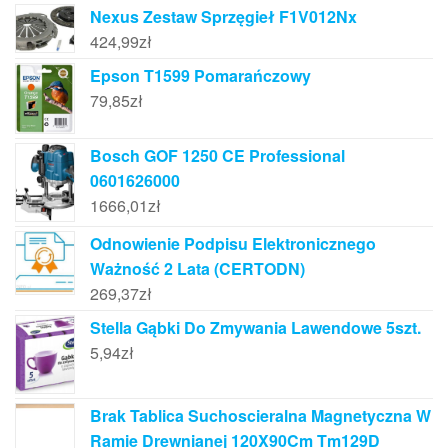
Nexus Zestaw Sprzęgieł F1V012Nx
424,99
zł
Epson T1599 Pomarańczowy
79,85
zł
Bosch GOF 1250 CE Professional
0601626000
1666,01
zł
Odnowienie Podpisu Elektronicznego
Ważność 2 Lata (CERTODN)
269,37
zł
Stella Gąbki Do Zmywania Lawendowe 5szt.
5,94
zł
Brak Tablica Suchoscieralna Magnetyczna W
Ramie Drewnianej 120X90Cm Tm129D