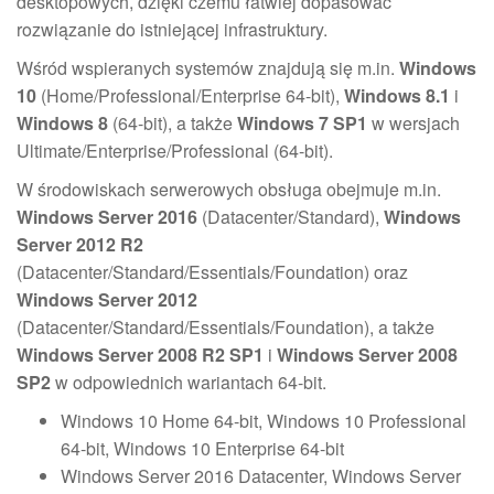
desktopowych, dzięki czemu łatwiej dopasować
rozwiązanie do istniejącej infrastruktury.
Wśród wspieranych systemów znajdują się m.in.
Windows
10
(Home/Professional/Enterprise 64-bit),
Windows 8.1
i
Windows 8
(64-bit), a także
Windows 7 SP1
w wersjach
Ultimate/Enterprise/Professional (64-bit).
W środowiskach serwerowych obsługa obejmuje m.in.
Windows Server 2016
(Datacenter/Standard),
Windows
Server 2012 R2
(Datacenter/Standard/Essentials/Foundation) oraz
Windows Server 2012
(Datacenter/Standard/Essentials/Foundation), a także
Windows Server 2008 R2 SP1
i
Windows Server 2008
SP2
w odpowiednich wariantach 64-bit.
Windows 10 Home 64-bit, Windows 10 Professional
64-bit, Windows 10 Enterprise 64-bit
Windows Server 2016 Datacenter, Windows Server