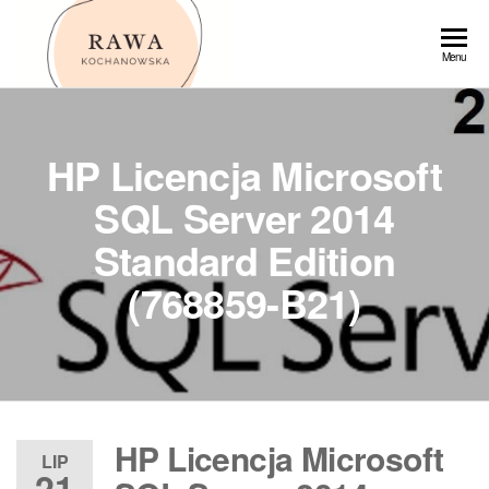
Przejdź
do
Rawa
Menu
treści
HP Licencja Microsoft
SQL Server 2014
Standard Edition
(768859-B21)
HP Licencja Microsoft
LIP
21