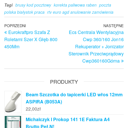
Tagi
brusy kod pocztowy
korekta paliwowa raben
poczta
polska białystok praca
rtv euro agd anulowanie zamówienia
Nawigacja
Poprzedni
POPRZEDNI
NASTĘPNE
N
Eurokraftpro Szafa Z
Ecs Centrala Wentylacyjna
wpis
w
wpisu
Roletami Szer X Głęb 800
Cwp 360/160 Jon16
450Mm
Rekuperator + Jonizator
Sterownik Przeciwprądowy
Cwp360160Górna
PRODUKTY
Beam Szczotka do tapicerki LED włos 12mm
ASPIRA (B053A)
22,00
zł
Michalczyk I Prokop 141 1E Faktura A4
Brutto Peł.N!