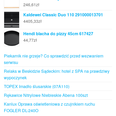
246,61
zł
Kaldewei Classic Duo 110 291000013701
4405,33
zł
Hendi blacha do pizzy 45cm 617427
44,77
zł
Piekarnik nie grzeje? Co sprawdzić przed wezwaniem
serwisu
Relaks w Beskidzie Sądeckim: hotel z SPA na prawdziwy
wypoczynek
TOPEX Imadło ślusarskie (07A110)
Rękawice Nitrylowe Niebieskie Abena 100szt
Kanlux Oprawa oświetleniowa z czujnikiem ruchu
FOGLER DL-240O