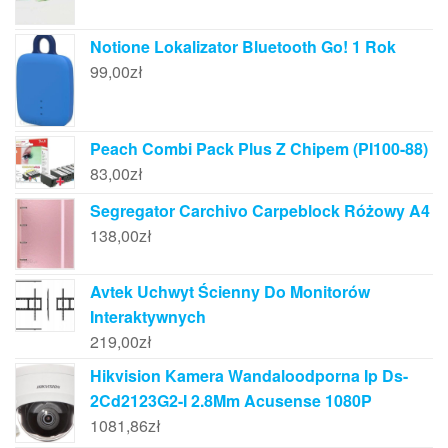
Notione Lokalizator Bluetooth Go! 1 Rok
99,00
zł
Peach Combi Pack Plus Z Chipem (PI100-88)
83,00
zł
Segregator Carchivo Carpeblock Różowy A4
138,00
zł
Avtek Uchwyt Ścienny Do Monitorów
Interaktywnych
219,00
zł
Hikvision Kamera Wandaloodporna Ip Ds-
2Cd2123G2-I 2.8Mm Acusense 1080P
1081,86
zł