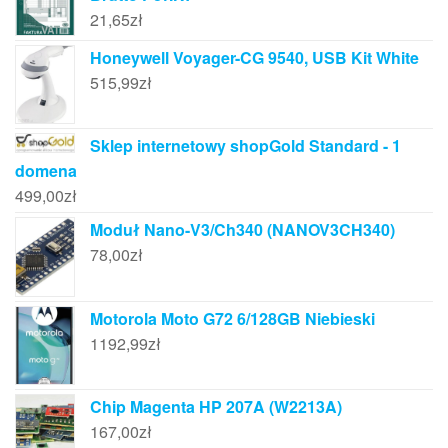
21,65
zł
Honeywell Voyager-CG 9540, USB Kit White
515,99
zł
Sklep internetowy shopGold Standard - 1
domena
499,00
zł
Moduł Nano-V3/Ch340 (NANOV3CH340)
78,00
zł
Motorola Moto G72 6/128GB Niebieski
1192,99
zł
Chip Magenta HP 207A (W2213A)
167,00
zł