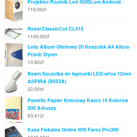
Projektor Rzutnik Led 4500Lum Android
719,00
zł
Rexel ClassicCut CL410
1100,00
zł
Leitz Album Ofertowy 20 Koszulek A4 Allura
Przeźr Dymn
13,80
zł
Beam Szczotka do tapicerki LED włos 12mm
ASPIRA (B053A)
22,00
zł
Pastello Papier Kolorowy Ksero 10 Kolorów
500 Arkuszy
63,41
zł
Kasa Fiskalna Online Wifi Farex Pro300