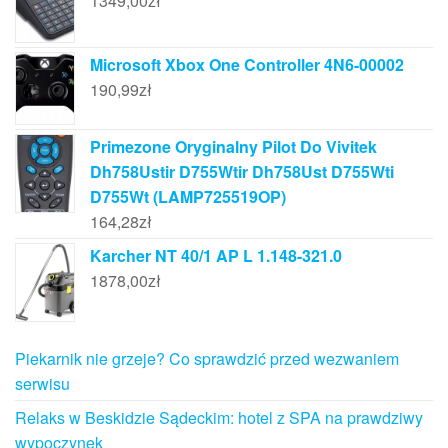
1349,00
zł
Microsoft Xbox One Controller 4N6-00002
190,99
zł
Primezone Oryginalny Pilot Do Vivitek
Dh758Ustir D755Wtir Dh758Ust D755Wti
D755Wt (LAMP725519OP)
164,28
zł
Karcher NT 40/1 AP L 1.148-321.0
1878,00
zł
Piekarnik nie grzeje? Co sprawdzić przed wezwaniem
serwisu
Relaks w Beskidzie Sądeckim: hotel z SPA na prawdziwy
wypoczynek