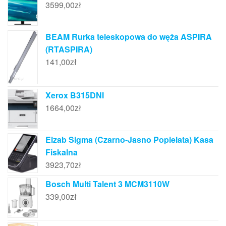
3599,00
zł
BEAM Rurka teleskopowa do węża ASPIRA
(RTASPIRA)
141,00
zł
Xerox B315DNI
1664,00
zł
Elzab Sigma (Czarno-Jasno Popielata) Kasa
Fiskalna
3923,70
zł
Bosch Multi Talent 3 MCM3110W
339,00
zł