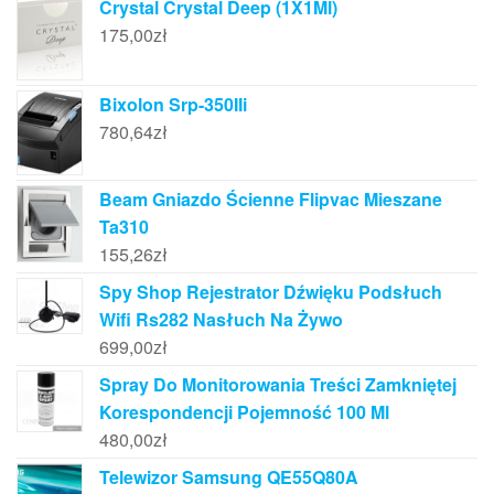
Crystal Crystal Deep (1X1Ml)
175,00
zł
Bixolon Srp-350IIi
780,64
zł
Beam Gniazdo Ścienne Flipvac Mieszane
Ta310
155,26
zł
Spy Shop Rejestrator Dźwięku Podsłuch
Wifi Rs282 Nasłuch Na Żywo
699,00
zł
Spray Do Monitorowania Treści Zamkniętej
Korespondencji Pojemność 100 Ml
480,00
zł
Telewizor Samsung QE55Q80A