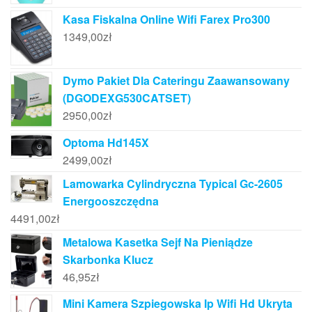
Kasa Fiskalna Online Wifi Farex Pro300
1349,00
zł
Dymo Pakiet Dla Cateringu Zaawansowany
(DGODEXG530CATSET)
2950,00
zł
Optoma Hd145X
2499,00
zł
Lamowarka Cylindryczna Typical Gc-2605
Energooszczędna
4491,00
zł
Metalowa Kasetka Sejf Na Pieniądze
Skarbonka Klucz
46,95
zł
Mini Kamera Szpiegowska Ip Wifi Hd Ukryta