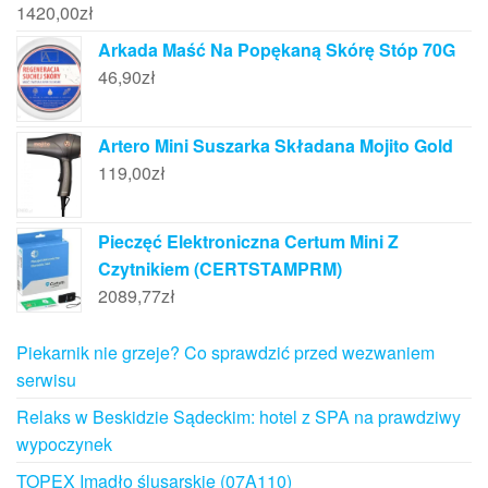
1420,00
zł
Arkada Maść Na Popękaną Skórę Stóp 70G
46,90
zł
Artero Mini Suszarka Składana Mojito Gold
119,00
zł
Pieczęć Elektroniczna Certum Mini Z
Czytnikiem (CERTSTAMPRM)
2089,77
zł
Piekarnik nie grzeje? Co sprawdzić przed wezwaniem
serwisu
Relaks w Beskidzie Sądeckim: hotel z SPA na prawdziwy
wypoczynek
TOPEX Imadło ślusarskie (07A110)