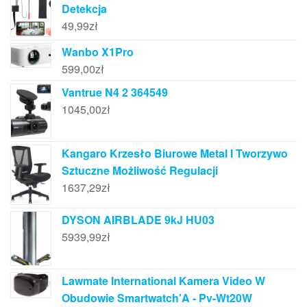
Detekcja
49,99
zł
Wanbo X1Pro
599,00
zł
Vantrue N4 2 364549
1045,00
zł
Kangaro Krzesło Biurowe Metal I Tworzywo
Sztuczne Możliwość Regulacji
1637,29
zł
DYSON AIRBLADE 9kJ HU03
5939,99
zł
Lawmate International Kamera Video W
Obudowie Smartwatch'A - Pv-Wt20W