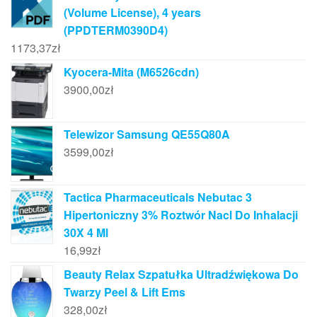
(Volume License), 4 years
(PPDTERM0390D4)
1173,37
zł
Kyocera-Mita (M6526cdn)
3900,00
zł
Telewizor Samsung QE55Q80A
3599,00
zł
Tactica Pharmaceuticals Nebutac 3
Hipertoniczny 3% Roztwór Nacl Do Inhalacji
30X 4 Ml
16,99
zł
Beauty Relax Szpatułka Ultradźwiękowa Do
Twarzy Peel & Lift Ems
328,00
zł