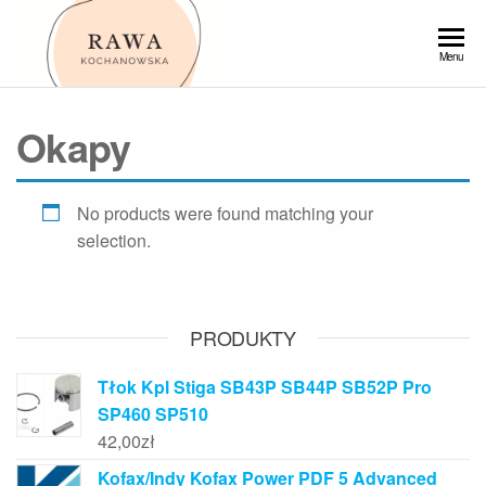
Przejdź
do
Rawa
Menu
treści
Okapy
No products were found matching your
selection.
PRODUKTY
Tłok Kpl Stiga SB43P SB44P SB52P Pro
SP460 SP510
42,00
zł
Kofax/Indy Kofax Power PDF 5 Advanced