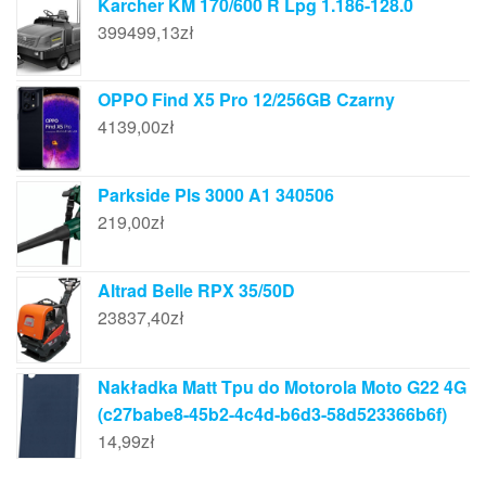
Karcher KM 170/600 R Lpg 1.186-128.0
399499,13
zł
OPPO Find X5 Pro 12/256GB Czarny
4139,00
zł
Parkside Pls 3000 A1 340506
219,00
zł
Altrad Belle RPX 35/50D
23837,40
zł
Nakładka Matt Tpu do Motorola Moto G22 4G
(c27babe8-45b2-4c4d-b6d3-58d523366b6f)
14,99
zł