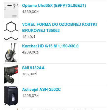
Optoma Uhd35X (E9PV7GL06EZ1)
4339,00
zł
VOREL FORMA DO OZDOBNEJ KOSTKI
BRUKOWEJ T35062
18,49
zł
Karcher HD 6/15 M 1.150-930.0
4289,00
zł
Skil 9132AA
185,00
zł
Activejet ASH-2502C
1225,07
zł