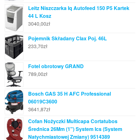
Leitz Niszczarka Iq Autofeed 150 P5 Kartek
44 L Kosz
3040,00
zł
Pojemnik Składany Clax Poj. 46L
233,70
zł
Fotel obrotowy GRAND
789,00
zł
Bosch GAS 35 H AFC Professional
06019C3600
3641,87
zł
Cofan Nożyczki Multicapa Cortatubos
Średnica 26Mm (1") System Ics (System
Natychmiastowej Zmiany) 9514389