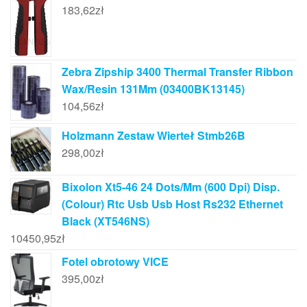
183,62
zł
Zebra Zipship 3400 Thermal Transfer Ribbon
Wax/Resin 131Mm (03400BK13145)
104,56
zł
Holzmann Zestaw Wierteł Stmb26B
298,00
zł
Bixolon Xt5-46 24 Dots/Mm (600 Dpi) Disp.
(Colour) Rtc Usb Usb Host Rs232 Ethernet
Black (XT546NS)
10450,95
zł
Fotel obrotowy VICE
395,00
zł