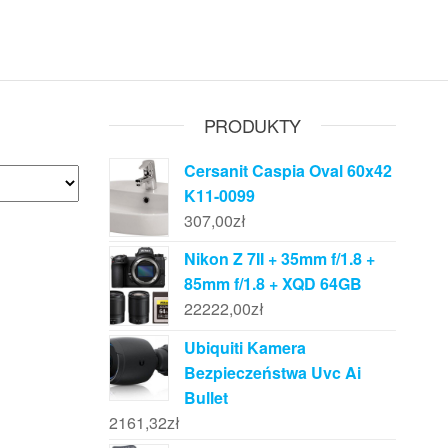
PRODUKTY
Cersanit Caspia Oval 60x42
K11-0099
307,00
zł
Nikon Z 7II + 35mm f/1.8 +
85mm f/1.8 + XQD 64GB
22222,00
zł
Ubiquiti Kamera
Bezpieczeństwa Uvc Ai
Bullet
2161,32
zł