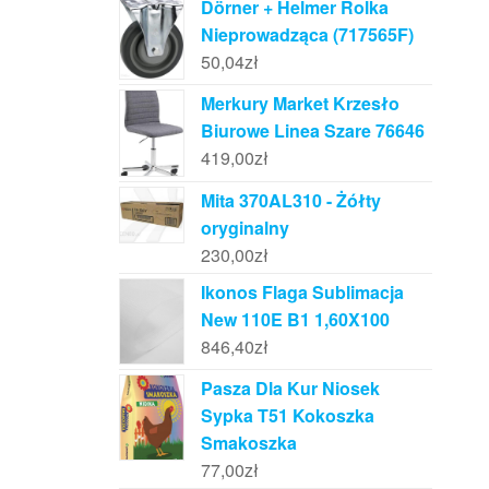
Dörner + Helmer Rolka
Nieprowadząca (717565F)
50,04
zł
Merkury Market Krzesło
Biurowe Linea Szare 76646
419,00
zł
Mita 370AL310 - Żółty
oryginalny
230,00
zł
Ikonos Flaga Sublimacja
New 110E B1 1,60X100
846,40
zł
Pasza Dla Kur Niosek
Sypka T51 Kokoszka
Smakoszka
77,00
zł