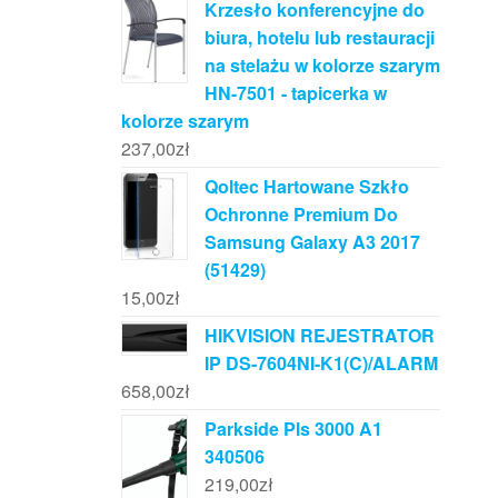
Krzesło konferencyjne do
biura, hotelu lub restauracji
na stelażu w kolorze szarym
HN-7501 - tapicerka w
kolorze szarym
237,00
zł
Qoltec Hartowane Szkło
Ochronne Premium Do
Samsung Galaxy A3 2017
(51429)
15,00
zł
HIKVISION REJESTRATOR
IP DS-7604NI-K1(C)/ALARM
658,00
zł
Parkside Pls 3000 A1
340506
219,00
zł