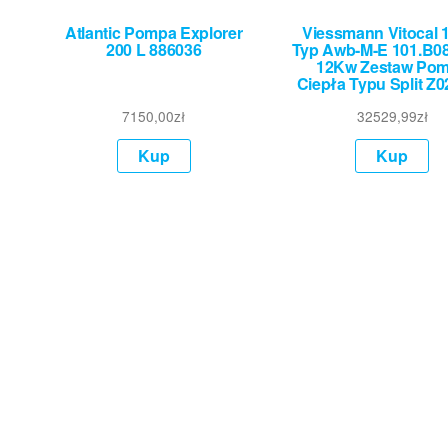
Atlantic Pompa Explorer
Viessmann Vitocal 
200 L 886036
Typ Awb-M-E 101.B08
12Kw Zestaw Po
Ciepła Typu Split Z
7150,00
zł
32529,99
zł
Kup
Kup