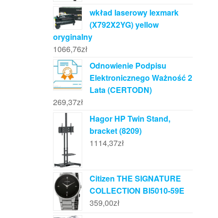
wkład laserowy lexmark
(X792X2YG) yellow
oryginalny
1066,76
zł
Odnowienie Podpisu
Elektronicznego Ważność 2
Lata (CERTODN)
269,37
zł
Hagor HP Twin Stand,
bracket (8209)
1114,37
zł
Citizen THE SIGNATURE
COLLECTION BI5010-59E
359,00
zł