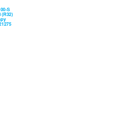
100-S
 (R32)
mpy
021275