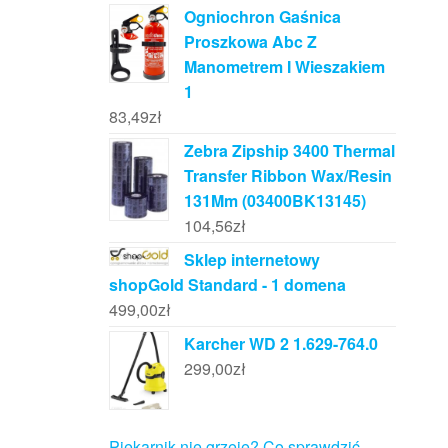
Ogniochron Gaśnica
Proszkowa Abc Z
Manometrem I Wieszakiem
1
83,49
zł
Zebra Zipship 3400 Thermal
Transfer Ribbon Wax/Resin
131Mm (03400BK13145)
104,56
zł
Sklep internetowy
shopGold Standard - 1 domena
499,00
zł
Karcher WD 2 1.629-764.0
299,00
zł
Piekarnik nie grzeje? Co sprawdzić