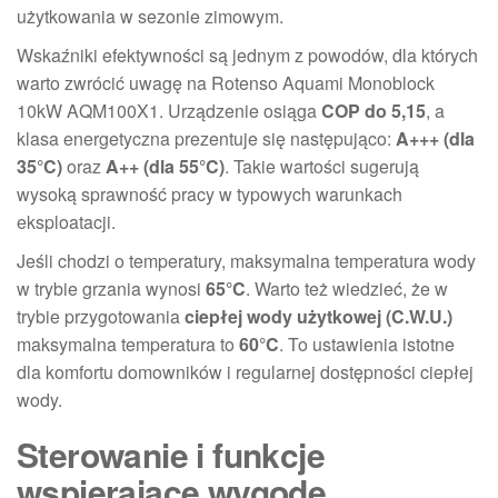
użytkowania w sezonie zimowym.
Wskaźniki efektywności są jednym z powodów, dla których
warto zwrócić uwagę na Rotenso Aquami Monoblock
10kW AQM100X1. Urządzenie osiąga
COP do 5,15
, a
klasa energetyczna prezentuje się następująco:
A+++ (dla
35°C)
oraz
A++ (dla 55°C)
. Takie wartości sugerują
wysoką sprawność pracy w typowych warunkach
eksploatacji.
Jeśli chodzi o temperatury, maksymalna temperatura wody
w trybie grzania wynosi
65°C
. Warto też wiedzieć, że w
trybie przygotowania
ciepłej wody użytkowej (C.W.U.)
maksymalna temperatura to
60°C
. To ustawienia istotne
dla komfortu domowników i regularnej dostępności ciepłej
wody.
Sterowanie i funkcje
wspierające wygodę