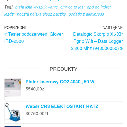
Tagi
biała lista wyszukiwanie
cmr co to jest
dpd do której
jeździ
poczta polska sledz paczkę
podatki z aliexpress
Nawigacja
Poprzedni
POPRZEDNI
NASTĘPNE
N
Tester podczerwieni Glover
Datalogic Skorpio X5 Xlr
wpis
w
wpisu
IRD-2500
Pgrip Wifi – Data Logger
2,200 Mhz (943500050)
PRODUKTY
Ploter laserowy CO2 4040 , 50 W
5540,00
zł
Weber CR3 ELEKTOSTART HATZ
30760,00
zł