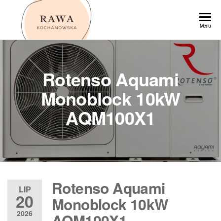
Przejdź
do
Rawa
Menu
treści
Rotenso Aquami
Monoblock 10kW
AQM100X1
Rotenso Aquami
LIP
20
Monoblock 10kW
2026
AQM100X1 –