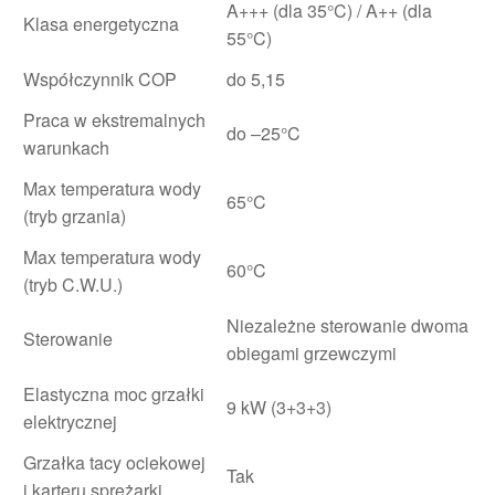
A+++ (dla 35°C) / A++ (dla
Klasa energetyczna
55°C)
Współczynnik COP
do 5,15
Praca w ekstremalnych
do –25°C
warunkach
Max temperatura wody
65°C
(tryb grzania)
Max temperatura wody
60°C
(tryb C.W.U.)
Niezależne sterowanie dwoma
Sterowanie
obiegami grzewczymi
Elastyczna moc grzałki
9 kW (3+3+3)
elektrycznej
Grzałka tacy ociekowej
Tak
i karteru sprężarki