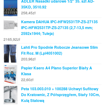
ADLER Nasadki udarowe 1/2" 35. szt AD-
35KD, 3510.92
258,45
zł
Kamera DAHUA IPC-HFW2531TP-ZS-27135
IPC-HFW2531TP-ZS-27135 (2,7-13,5 mm;
2592x1944; Tuleja)
2165,92
zł
Lahti Pro Spodnie Robocze Jeansowe Slim
Fit Roz. M (Lpl4051002)
203,96
zł
Papier Ksero A4 Plano Superior Biały A
Klasa
22,60
zł
Peta 103.003.010 + 100288 Uchwyt Sufitowy
Do Kratownic, Z Półsprzęgłem, Stały 10Cm,
Kulą Stalową