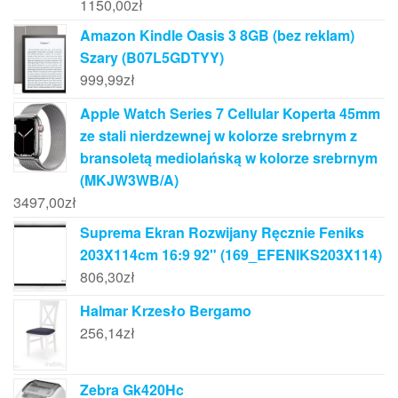
1150,00
zł
Amazon Kindle Oasis 3 8GB (bez reklam)
Szary (B07L5GDTYY)
999,99
zł
Apple Watch Series 7 Cellular Koperta 45mm
ze stali nierdzewnej w kolorze srebrnym z
bransoletą mediolańską w kolorze srebrnym
(MKJW3WB/A)
3497,00
zł
Suprema Ekran Rozwijany Ręcznie Feniks
203X114cm 16:9 92" (169_EFENIKS203X114)
806,30
zł
Halmar Krzesło Bergamo
256,14
zł
Zebra Gk420Hc