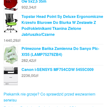
Ow 5x2,5 35m
932,34
zł
Topstar Head Point Sy Deluxe Ergonomiczne
Krzesło Biurowe Do Biurka W Zestawie Z
Podłokietnikami Tkanina Zielone
Jabłuszko/Czarne
1440,29
zł
Primezone Bańka Zamienna Do Sanyo Plc-
Xf35 (LAMP75279ZB4)
282,42
zł
Canon i-SENSYS MF754CDW 5455C009
2236,00
zł
Piekarnik nie grzeje? Co sprawdzić przed wezwaniem
serwisu