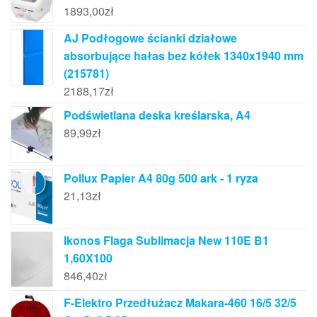
1893,00
zł
AJ Podłogowe ścianki działowe
absorbujące hałas bez kółek 1340x1940 mm
(215781)
2188,17
zł
Podświetlana deska kreślarska, A4
89,99
zł
Pollux Papier A4 80g 500 ark - 1 ryza
21,13
zł
Ikonos Flaga Sublimacja New 110E B1
1,60X100
846,40
zł
F-Elektro Przedłużacz Makara-460 16/5 32/5