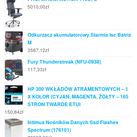
5010,00
zł
Odkurzacz akumulatorowy Starmix Isc Batrix
M
3587,12
zł
Fury Thunderstreak (NFU-0938)
117,33
zł
HP 300 WKŁADÓW ATRAMENTOWYCH – 1
X KOLOR (CYJAN, MAGENTA, ŻÓŁTY – 165
STRON TWARDE ETUI
150,84
zł
Intimus Nośników Danych Ssd Flashex
Spectrum (176101)