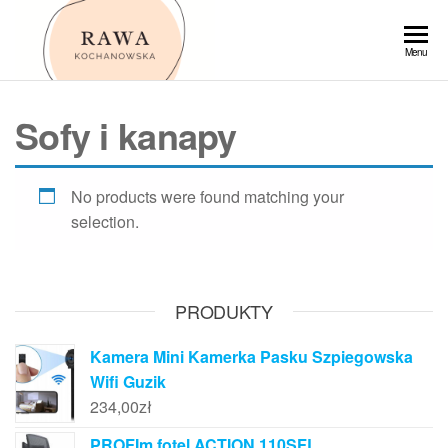
Przejdź
do
Rawa
Menu
treści
Sofy i kanapy
No products were found matching your
selection.
PRODUKTY
Kamera Mini Kamerka Pasku Szpiegowska
Wifi Guzik
234,00
zł
PROFIm fotel ACTION 110SFL