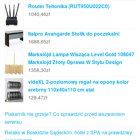
Router Teltonika (RUT950U022C0)
1040,46
zł
Italpro Avangarde Stolik do poczekalni
1688,65
zł
Markslöjd Lampa Wisząca Level Gold 108047
Markslojd Złoty Oprawa W Stylu Design
1358,30
zł
vidaXL 2-poziomowy regał na opony kolor
srebrny 110x40x110 cm stal
129,47
zł
Piekarnik nie grzeje? Co sprawdzić przed wezwaniem
serwisu
Relaks w Beskidzie Sądeckim: hotel z SPA na prawdziwy