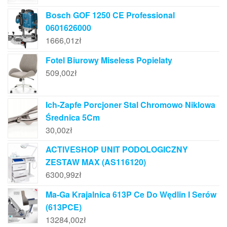
Bosch GOF 1250 CE Professional
0601626000
1666,01
zł
Fotel Biurowy Miseless Popielaty
509,00
zł
Ich-Zapfe Porcjoner Stal Chromowo Niklowa
Średnica 5Cm
30,00
zł
ACTIVESHOP UNIT PODOLOGICZNY
ZESTAW MAX (AS116120)
6300,99
zł
Ma-Ga Krajalnica 613P Ce Do Wędlin I Serów
(613PCE)
13284,00
zł