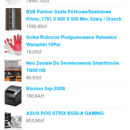
78597,00
zł
B2B Partner Szafa Półkowa/Szatniowa
Primo, 1781 X 800 X 500 Mm, Szary / Orzech
1592,85
zł
Sotka Robocze Podgumowane Rękawice
Wampirki 10Par
18,00
zł
Neo Zestaw Do Serwisowania Smartfonów
TN06108
90,53
zł
Bixolon Srp-350IIi
780,64
zł
ASUS ROG STRIX B550-A GAMING
653,90
zł