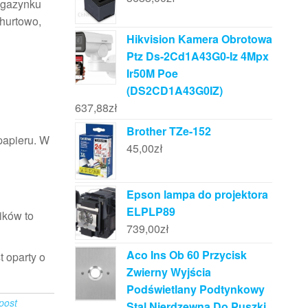
magazynku
 hurtowo,
Hikvision Kamera Obrotowa
Ptz Ds-2Cd1A43G0-Iz 4Mpx
Ir50M Poe
(DS2CD1A43G0IZ)
637,88
zł
Brother TZe-152
papieru. W
45,00
zł
Epson lampa do projektora
ELPLP89
ików to
739,00
zł
Aco Ins Ob 60 Przycisk
 oparty o
Zwierny Wyjścia
Podświetlany Podtynkowy
npost
Stal Nierdzewna Do Puszki