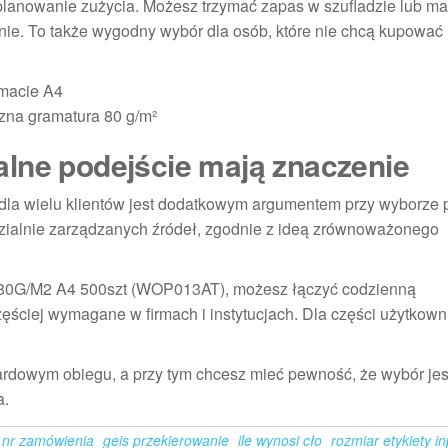
a planowanie zużycia. Możesz trzymać zapas w szufladzie lub 
yjnie. To także wygodny wybór dla osób, które nie chcą kupować
rmacie A4
czna gramatura 80 g/m²
lne podejście mają znaczenie
e dla wielu klientów jest dodatkowym argumentem przy wyborze 
dzialnie zarządzanych źródeł, zgodnie z ideą zrównoważonego
 80G/M2 A4 500szt (WOP013AT), możesz łączyć codzienną
częściej wymagane w firmach i instytucjach. Dla części użytkown
dardowym obiegu, a przy tym chcesz mieć pewność, że wybór jest
a.
 nr zamówienia
geis przekierowanie
ile wynosi cło
rozmiar etykiety i