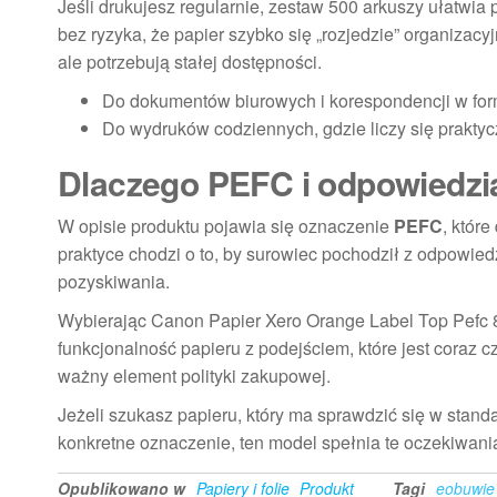
Jeśli drukujesz regularnie, zestaw 500 arkuszy ułatwi
bez ryzyka, że papier szybko się „rozjedzie” organizac
ale potrzebują stałej dostępności.
Do dokumentów biurowych i korespondencji w fo
Do wydruków codziennych, gdzie liczy się prakty
Dlaczego PEFC i odpowiedzia
W opisie produktu pojawia się oznaczenie
PEFC
, któr
praktyce chodzi o to, by surowiec pochodził z odpowie
pozyskiwania.
Wybierając Canon Papier Xero Orange Label Top Pefc
funkcjonalność papieru z podejściem, które jest coraz 
ważny element polityki zakupowej.
Jeżeli szukasz papieru, który ma sprawdzić się w stan
konkretne oznaczenie, ten model spełnia te oczekiwani
Opublikowano w
Papiery i folie
Produkt
Tagi
eobuwie