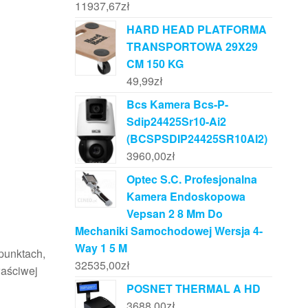
11937,67
zł
HARD HEAD PLATFORMA
TRANSPORTOWA 29X29
CM 150 KG
49,99
zł
Bcs Kamera Bcs-P-
Sdip24425Sr10-Ai2
(BCSPSDIP24425SR10AI2)
3960,00
zł
Optec S.C. Profesjonalna
Kamera Endoskopowa
Vepsan 2 8 Mm Do
Mechaniki Samochodowej Wersja 4-
Way 1 5 M
 punktach,
32535,00
zł
łaściwej
POSNET THERMAL A HD
3688,00
zł