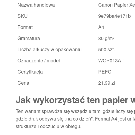
Nazwa handlowa
Canon Papier Xe
SKU
9e79ba4e171b
Format
A4
Gramatura
80 g/m²
Liczba arkuszy w opakowaniu
500 szt.
Oznaczenie / model
WOP013AT
Certyfikacja
PEFC
Cena
21.99 zł
Jak wykorzystać ten papier 
Ten wariant sprawdza się wszędzie tam, gdzie liczy się 
gdzie druk odbywa się „na co dzień”. Format A4 jest u
strukturze i odczuciu w obiegu.