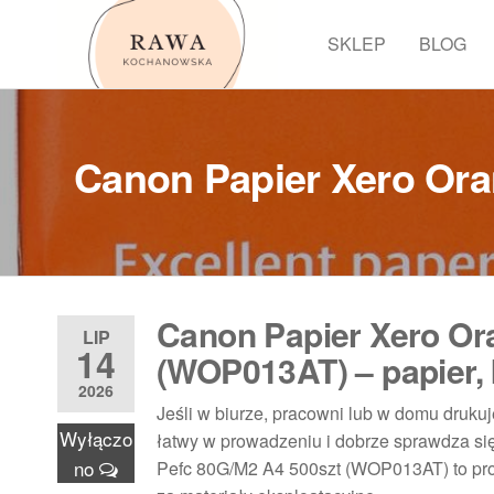
Przejdź
do
SKLEP
BLOG
Rawa
treści
Canon Papier Xero Ora
Canon Papier Xero Or
LIP
14
(WOP013AT) – papier, 
2026
Jeśli w biurze, pracowni lub w domu druku
Wyłączo
łatwy w prowadzeniu i dobrze sprawdza s
no
Pefc 80G/M2 A4 500szt (WOP013AT) to prop