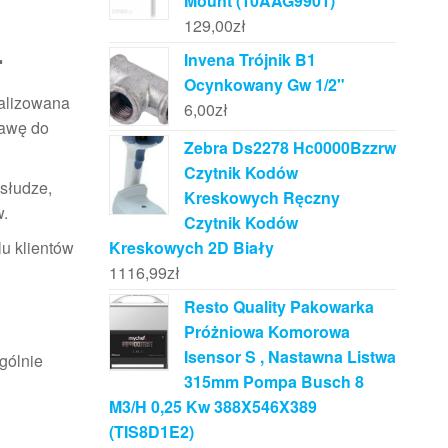
Mount (10AAG9901)
129,00
zł
r
Invena Trójnik B1
Ocynkowany Gw 1/2"
ealizowana
6,00
zł
tawę do
Zebra Ds2278 Hc0000Bzzrw
Czytnik Kodów
bsłudze,
Kreskowych Ręczny
w.
Czytnik Kodów
lu klientów
Kreskowych 2D Biały
1116,99
zł
Resto Quality Pakowarka
Próżniowa Komorowa
Isensor S , Nastawna Listwa
gólnie
315mm Pompa Busch 8
M3/H 0,25 Kw 388X546X389
(TIS8D1E2)