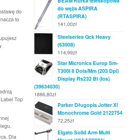
BEAM Rurka teleskopowa
do węża ASPIRA
dostawę do
(RTASPIRA)
znacza to
141,00
zł
Steelseries Qck Heavy
kupujesz
(63008)
w
114,99
zł
Star Micronics Europ Sm-
T300I 8 Dots/Mm (203 Dpi)
Display Rs232 Bt (Ios)
(39634030)
iednią
1886,80
zł
 Label Top
Parker Długopis Jotter Xl
Monochrome Gold 2122754
nnej
72,25
zł
iegu.
Elgato Solid Arm Multi
ca. Dla