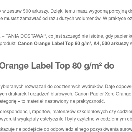
y w zestaw 500 arkuszy. Dzięki temu masz wygodną porcyjną 
 nie musisz zamawiać od razu dużych wolumenów. W praktyce o
– TANIA DOSTAWA!”, co jest szczególnie istotne, gdy papier 
 produkt:
Canon Orange Label Top 80 g/m², A4, 500 arkuszy
Orange Label Top 80 g/m² do
j wybieranych rozwiązań do codziennych wydruków. Daje odpow
powych drukarek i urządzeń biurowych. Canon Papier Xero Orange
egorię – to materiał nastawiony na praktyczność.
espondencji, raportów, materiałów szkoleniowych czy codzie
wydruki wyglądały estetycznie i były czytelne w codziennym ob
wskazuje na podejście do odpowiedzialnego pozyskiwania surow