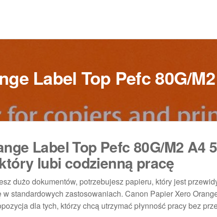
nge Label Top Pefc 80G/M
ange Label Top Pefc 80G/M2 A4 5
który lubi codzienną pracę
jesz dużo dokumentów, potrzebujesz papieru, który jest przewid
ię w standardowych zastosowaniach. Canon Papier Xero Orang
ozycja dla tych, którzy chcą utrzymać płynność pracy bez prz