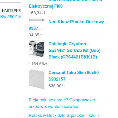
Elektrycznej Fi60
NASTĘPNE
Następny
158,34
zł
 Bvc350Z
wpis
Neo Klucz Płasko-Oczkowy
9337
34,85
zł
Datalogic Gryphon
Gps4421 2D Usb Kit (Usb)
Black (GPS4421BKK1B)
1164,65
zł
Cersanit Tako Slim 80x80
S932157
638,00
zł
Piekarnik nie grzeje? Co sprawdzić
przed wezwaniem serwisu
Relaks w Beskidzie Sądeckim: hotel z