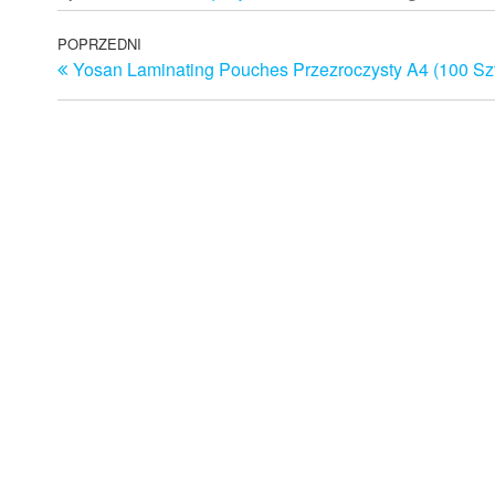
Nawigacja
Poprzedni
POPRZEDNI
Yosan Laminating Pouches Przezroczysty A4 (100 Sz
wpis
wpisu