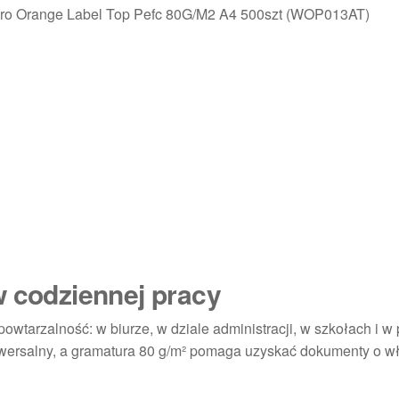
ro Orange Label Top Pefc 80G/M2 A4 500szt (WOP013AT)
w codziennej pracy
powtarzalność: w biurze, w dziale administracji, w szkołach i w
niwersalny, a gramatura 80 g/m² pomaga uzyskać dokumenty o w