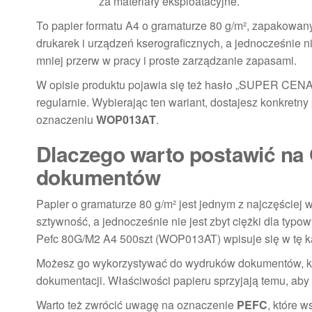
za materiały eksploatacyjne.
To papier formatu A4 o gramaturze 80 g/m², zapakowan
drukarek i urządzeń kserograficznych, a jednocześnie
mniej przerw w pracy i proste zarządzanie zapasami.
W opisie produktu pojawia się też hasło „SUPER CENA 
regularnie. Wybierając ten wariant, dostajesz konkretny
oznaczeniu
WOP013AT
.
Dlaczego warto postawić na 
dokumentów
Papier o gramaturze 80 g/m² jest jednym z najczęście
sztywność, a jednocześnie nie jest zbyt ciężki dla ty
Pefc 80G/M2 A4 500szt (WOP013AT) wpisuje się w tę kat
Możesz go wykorzystywać do wydruków dokumentów, kor
dokumentacji. Właściwości papieru sprzyjają temu, aby 
Warto też zwrócić uwagę na oznaczenie
PEFC
, które 