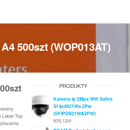
2 A4 500szt (WOP013AT)
00szt
PRODUKTY
Kamera Ip 2Mpx Wifi Safire
Sf Ipd821Wa 2Pw
ywalny,
(SFIPD821WA2PW)
e Label Top
835,12
zł
epłacania