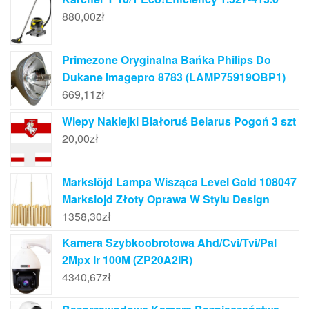
880,00
zł
Primezone Oryginalna Bańka Philips Do
Dukane Imagepro 8783 (LAMP75919OBP1)
669,11
zł
Wlepy Naklejki Białoruś Belarus Pogoń 3 szt
20,00
zł
Markslöjd Lampa Wisząca Level Gold 108047
Markslojd Złoty Oprawa W Stylu Design
1358,30
zł
Kamera Szybkoobrotowa Ahd/Cvi/Tvi/Pal
2Mpx Ir 100M (ZP20A2IR)
4340,67
zł