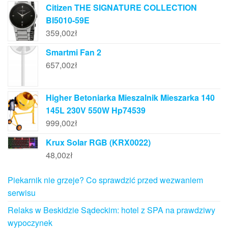
Citizen THE SIGNATURE COLLECTION
BI5010-59E
359,00
zł
Smartmi Fan 2
657,00
zł
Higher Betoniarka Mieszalnik Mieszarka 140
145L 230V 550W Hp74539
999,00
zł
Krux Solar RGB (KRX0022)
48,00
zł
Piekarnik nie grzeje? Co sprawdzić przed wezwaniem
serwisu
Relaks w Beskidzie Sądeckim: hotel z SPA na prawdziwy
wypoczynek