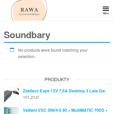
Przejdź
do
Rawa
Menu
treści
Soundbary
No products were found matching your
selection.
PRODUKTY
Zasilacz Espe 12V 7,5A Desktop 3 Lata Gw.
101,21
zł
Vaillant VSC 306/4-5 90 + MultiMATIC 700/2 +