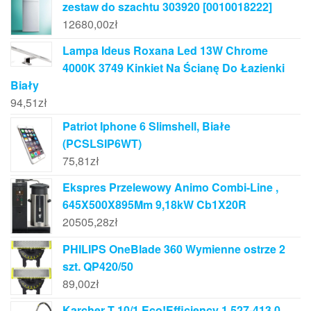
zestaw do szachtu 303920 [0010018222]
12680,00
zł
Lampa Ideus Roxana Led 13W Chrome
4000K 3749 Kinkiet Na Ścianę Do Łazienki
Biały
94,51
zł
Patriot Iphone 6 Slimshell, Białe
(PCSLSIP6WT)
75,81
zł
Ekspres Przelewowy Animo Combi-Line ,
645X500X895Mm 9,18kW Cb1X20R
20505,28
zł
PHILIPS OneBlade 360 Wymienne ostrze 2
szt. QP420/50
89,00
zł
Karcher T 10/1 Eco!Efficiency 1.527-413.0