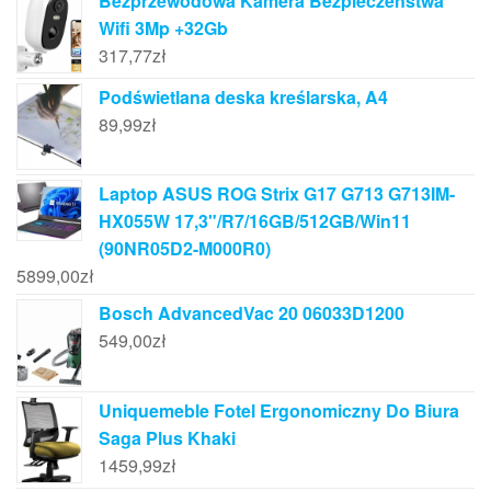
Bezprzewodowa Kamera Bezpieczeństwa
Wifi 3Mp +32Gb
317,77
zł
Podświetlana deska kreślarska, A4
89,99
zł
Laptop ASUS ROG Strix G17 G713 G713IM-
HX055W 17,3"/R7/16GB/512GB/Win11
(90NR05D2-M000R0)
5899,00
zł
Bosch AdvancedVac 20 06033D1200
549,00
zł
Uniquemeble Fotel Ergonomiczny Do Biura
Saga Plus Khaki
1459,99
zł