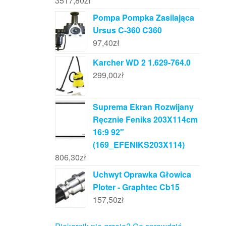
3517,80
zł
Pompa Pompka Zasilająca
Ursus C-360 C360
97,40
zł
Karcher WD 2 1.629-764.0
299,00
zł
Suprema Ekran Rozwijany
Ręcznie Feniks 203X114cm
16:9 92"
(169_EFENIKS203X114)
806,30
zł
Uchwyt Oprawka Głowica
Ploter - Graphtec Cb15
157,50
zł