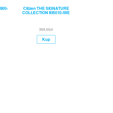
900-
Citizen THE SIGNATURE
COLLECTION BI5010-59E
359,00
zł
Kup