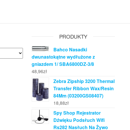
PRODUKTY
Bahco Nasadki
dwunastokątne wydłużone z
gniazdem 1/ SBA6800DZ-3/8
48,96
zł
Zebra Zipship 3200 Thermal
Transfer Ribbon Wax/Resin
84Mm (03200GS08407)
18,88
zł
Spy Shop Rejestrator
Dźwięku Podsłuch Wifi
Rs282 Nasłuch Na Żywo