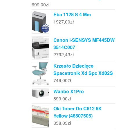
699,00
zł
Eba 1128 S 4 Mm
1927,00
zł
Canon i-SENSYS MF445DW
3514C007
2792,43
zł
Krzesło Dziecięce
Spacetronik Xd Spc Xd02S
749,00
zł
Wanbo X1Pro
599,00
zł
Oki Toner Do C612 6K
Yellow (46507505)
858,03
zł