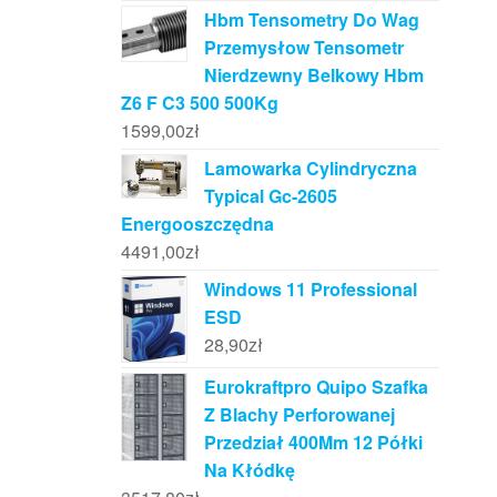
Hbm Tensometry Do Wag
Przemysłow Tensometr
Nierdzewny Belkowy Hbm
Z6 F C3 500 500Kg
1599,00
zł
Lamowarka Cylindryczna
Typical Gc-2605
Energooszczędna
4491,00
zł
Windows 11 Professional
ESD
28,90
zł
Eurokraftpro Quipo Szafka
Z Blachy Perforowanej
Przedział 400Mm 12 Półki
Na Kłódkę