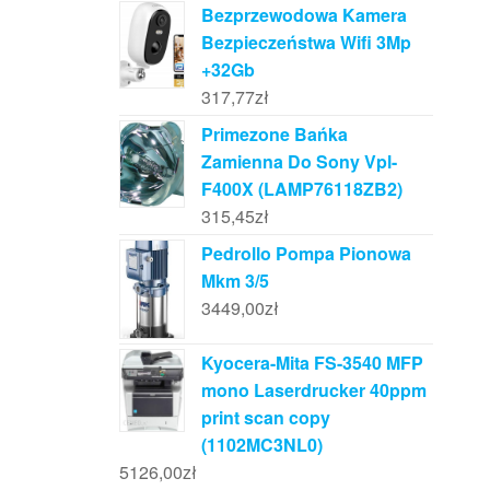
Bezprzewodowa Kamera
Bezpieczeństwa Wifi 3Mp
+32Gb
317,77
zł
Primezone Bańka
Zamienna Do Sony Vpl-
F400X (LAMP76118ZB2)
315,45
zł
Pedrollo Pompa Pionowa
Mkm 3/5
3449,00
zł
Kyocera-Mita FS-3540 MFP
mono Laserdrucker 40ppm
print scan copy
(1102MC3NL0)
5126,00
zł