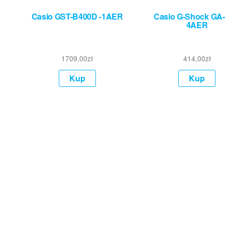
Casio GST-B400D -1AER
Casio G-Shock GA-
4AER
1709,00
zł
414,00
zł
Kup
Kup