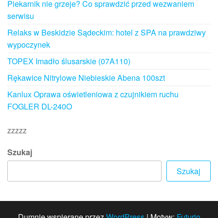
Piekarnik nie grzeje? Co sprawdzić przed wezwaniem
serwisu
Relaks w Beskidzie Sądeckim: hotel z SPA na prawdziwy
wypoczynek
TOPEX Imadło ślusarskie (07A110)
Rękawice Nitrylowe Niebieskie Abena 100szt
Kanlux Oprawa oświetleniowa z czujnikiem ruchu
FOGLER DL-240O
zzzzz
Szukaj
Szukaj
Dumnie wspierane przez
WordPress
|
Motyw:
Futurio