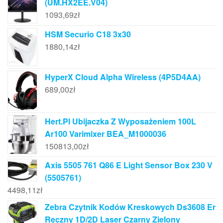
(UM.HX2EE.V04)
1093,69
zł
HSM Securio C18 3x30
1880,14
zł
HyperX Cloud Alpha Wireless (4P5D4AA)
689,00
zł
Hert.Pl Ubijaczka Z Wyposażeniem 100L
Ar100 Varimixer BEA_M1000036
150813,00
zł
Axis 5505 761 Q86 E Light Sensor Box 230 V
(5505761)
4498,11
zł
Zebra Czytnik Kodów Kreskowych Ds3608 Er
Ręczny 1D/2D Laser Czarny Zielony