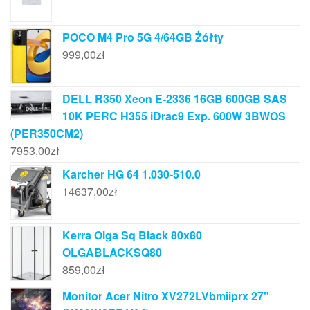
POCO M4 Pro 5G 4/64GB Żółty
999,00
zł
DELL R350 Xeon E-2336 16GB 600GB SAS
10K PERC H355 iDrac9 Exp. 600W 3BWOS
(PER350CM2)
7953,00
zł
Karcher HG 64 1.030-510.0
14637,00
zł
Kerra Olga Sq Black 80x80
OLGABLACKSQ80
859,00
zł
Monitor Acer Nitro XV272LVbmiiprx 27"