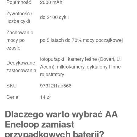
Pojemność
2000 mAh
Żywotność /
do 2100 cykli
liczba cykli
Zachowanie
mocy po
po 5 latach do 70% mocy początkowej
czasie
fotopułapki i kamery leśne (Covert, Ltl
Dedykowane
Acorn), mikrokamery, dyktafony i inne
zastosowania
rejestratory
SKU
97312f1ab566
Cena
14 zł
Dlaczego warto wybrać AA
Eneloop zamiast
przypadkowych baterii?