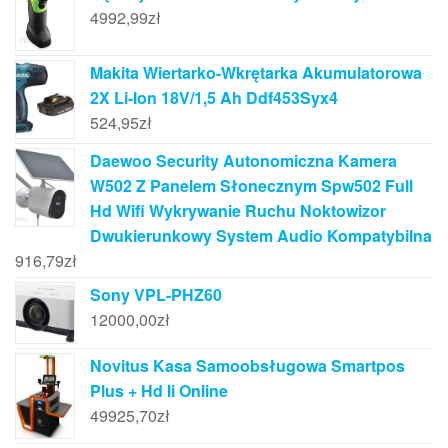
4992,99
zł
Makita Wiertarko-Wkrętarka Akumulatorowa
2X Li-Ion 18V/1,5 Ah Ddf453Syx4
524,95
zł
Daewoo Security Autonomiczna Kamera
W502 Z Panelem Słonecznym Spw502 Full
Hd Wifi Wykrywanie Ruchu Noktowizor
Dwukierunkowy System Audio Kompatybilna
916,79
zł
Sony VPL-PHZ60
12000,00
zł
Novitus Kasa Samoobsługowa Smartpos
Plus + Hd Ii Online
49925,70
zł