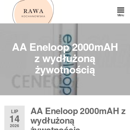
Przejdź
do
Rawa
Menu
treści
AA Eneloop 2000mAH
z wydłużoną
żywotnością
AA Eneloop 2000mAH z
LIP
14
wydłużoną
2026
żywotnością –