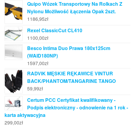
Quipo Wózek Transportowy Na Rolkach Z
Nylonu Możliwość Łączenia Opak 2szt.
1186,95
zł
Rexel ClassicCut CL410
1100,00
zł
Besco Intima Duo Prawa 180x125cm
(WAID180NP)
1597,00
zł
RADVIK MĘSKIE RĘKAWICE VINTUR
BACK/PHANTOM/TANGARINE TANGO
59,99
zł
Certum PCC Certyfikat kwalifikowany -
Podpis elektroniczny - odnowienie na 1 rok -
karta aktywacyjna
299,00
zł