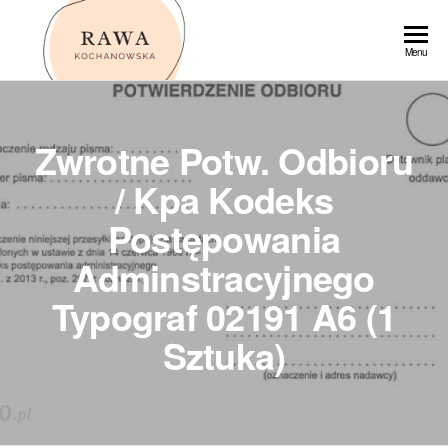
Przejdź
do
Rawa
Menu
treści
Zwrotne Potw. Odbioru
/ Kpa Kodeks
Postępowania
Adminstracyjnego
Typograf 02191 A6 (1
Sztuka)