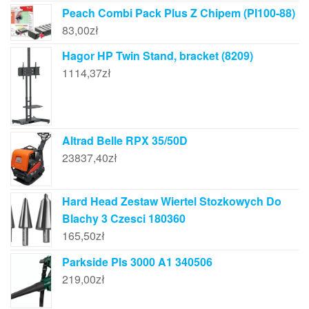
Peach Combi Pack Plus Z Chipem (PI100-88)
83,00
zł
Hagor HP Twin Stand, bracket (8209)
1114,37
zł
Altrad Belle RPX 35/50D
23837,40
zł
Hard Head Zestaw Wiertel Stozkowych Do
Blachy 3 Czesci 180360
165,50
zł
Parkside Pls 3000 A1 340506
219,00
zł