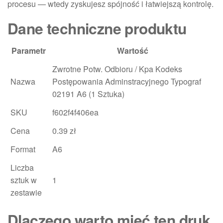
procesu — wtedy zyskujesz spójność i łatwiejszą kontrolę.
Dane techniczne produktu
Parametr
Wartość
Zwrotne Potw. Odbioru / Kpa Kodeks
Nazwa
Postępowania Adminstracyjnego Typograf
02191 A6 (1 Sztuka)
SKU
f602f4f406ea
Cena
0.39 zł
Format
A6
Liczba
sztuk w
1
zestawie
Dlaczego warto mieć ten druk