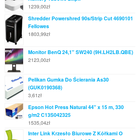
1239,00
zł
Shredder Powershred 90s/Strip Cut 4690101
Fellowes
1803,99
zł
Monitor BenQ 24,1" SW240 (9H.LH2LB.QBE)
2123,00
zł
Pelikan Gumka Do Ścierania As30
(GUK0190368)
3,61
zł
Epson Hot Press Natural 44" x 15 m, 330
g/m2 C13S042325
1535,04
zł
Inter Link Krzesło Biurowe Z Kółkami O