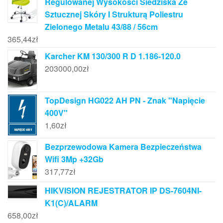
Regulowanej Wysokości Siedziska Ze
Sztucznej Skóry I Strukturą Poliestru
Zielonego Metalu 43/88 / 56cm
365,44
zł
Karcher KM 130/300 R D 1.186-120.0
203000,00
zł
TopDesign HG022 AH PN - Znak "Napięcie
400V"
1,60
zł
Bezprzewodowa Kamera Bezpieczeństwa
Wifi 3Mp +32Gb
317,77
zł
HIKVISION REJESTRATOR IP DS-7604NI-
K1(C)/ALARM
658,00
zł