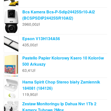
Bcs Kamera Bcs-P-Sdip24425Sr10-Ai2
(BCSPSDIP24425SR10AI2)
3960,00
zł
Epson V13H134A56
435,00
zł
Pastello Papier Kolorowy Ksero 10 Kolorów
500 Arkuszy
63,41
zł
Hama Spirit Chop Stereo biały Zamiennik
184081 (184126)
119,90
zł
Zestaw Monitoringu Ip Dahua Nvr 1Tb 2
Kamery Tubowe 2Mpx