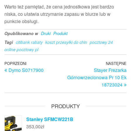
Warto też pamiętać, że cena jednostkowa jest bardzo
niska, co ułatwia utrzymanie zapasu w biurze lub w
punkcie obsługi.
Opublikowano w
Druki
Produkt
Tagi
citibank rabaty
koszt przesyłki do chin
pocztowy 24
online pocztowy pl
Nawigacja
Poprzedni
POPRZEDNI
NASTĘPNE
N
Dymo S0717900
Stayer Frezarka
wpis
w
wpisu
Górnowrzecionowa Pr 10 Ek
18723024
PRODUKTY
Stanley SFMCW221B
353,00
zł