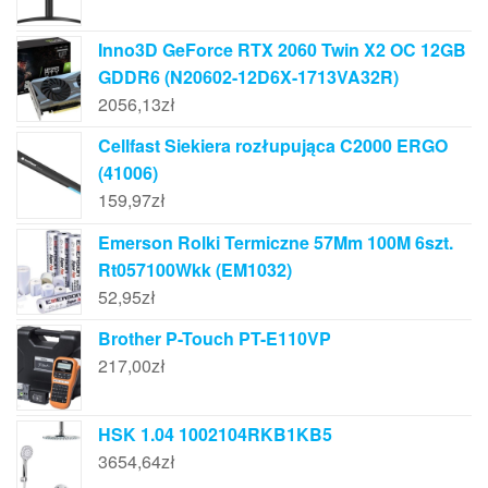
Inno3D GeForce RTX 2060 Twin X2 OC 12GB
GDDR6 (N20602-12D6X-1713VA32R)
2056,13
zł
Cellfast Siekiera rozłupująca C2000 ERGO
(41006)
159,97
zł
Emerson Rolki Termiczne 57Mm 100M 6szt.
Rt057100Wkk (EM1032)
52,95
zł
Brother P-Touch PT-E110VP
217,00
zł
HSK 1.04 1002104RKB1KB5
3654,64
zł