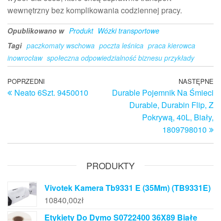
wewnętrzny bez komplikowania codziennej pracy.
Opublikowano w
Produkt
Wózki transportowe
Tagi
paczkomaty wschowa
poczta leśnica
praca kierowca
inowrocław
społeczna odpowiedzialność biznesu przykłady
Nawigacja
Poprzedni
POPRZEDNI
NASTĘPNE
N
Neato 6Szt. 9450010
Durable Pojemnik Na Śmieci
wpis
w
wpisu
Durable, Durabin Flip, Z
Pokrywą, 40L, Biały,
1809798010
PRODUKTY
Vivotek Kamera Tb9331 E (35Mm) (TB9331E)
10840,00
zł
Etykiety Do Dymo S0722400 36X89 Białe