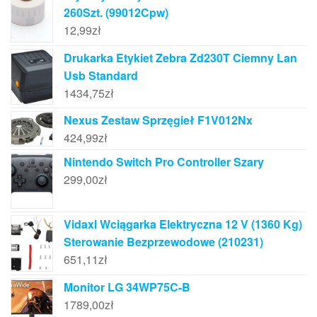
260Szt. (99012Cpw)
12,99
zł
Drukarka Etykiet Zebra Zd230T Ciemny Lan
Usb Standard
1434,75
zł
Nexus Zestaw Sprzęgieł F1V012Nx
424,99
zł
Nintendo Switch Pro Controller Szary
299,00
zł
Vidaxl Wciągarka Elektryczna 12 V (1360 Kg)
Sterowanie Bezprzewodowe (210231)
651,11
zł
Monitor LG 34WP75C-B
1789,00
zł