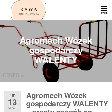
Przejdź
do
Rawa
Menu
treści
Agromech Wózek
gospodarczy
WALENTY
Agromech Wózek
LIP
13
gospodarczy WALENTY
2026
– prosty sposób na