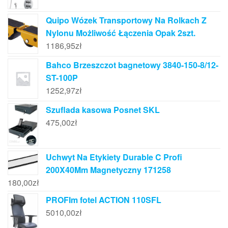
Quipo Wózek Transportowy Na Rolkach Z
Nylonu Możliwość Łączenia Opak 2szt.
1186,95
zł
Bahco Brzeszczot bagnetowy 3840-150-8/12-
ST-100P
1252,97
zł
Szuflada kasowa Posnet SKL
475,00
zł
Uchwyt Na Etykiety Durable C Profi
200X40Mm Magnetyczny 171258
180,00
zł
PROFIm fotel ACTION 110SFL
5010,00
zł