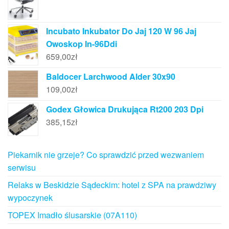
Incubato Inkubator Do Jaj 120 W 96 Jaj
Owoskop In-96Ddi
659,00
zł
Baldocer Larchwood Alder 30x90
109,00
zł
Godex Głowica Drukująca Rt200 203 Dpi
385,15
zł
Piekarnik nie grzeje? Co sprawdzić przed wezwaniem
serwisu
Relaks w Beskidzie Sądeckim: hotel z SPA na prawdziwy
wypoczynek
TOPEX Imadło ślusarskie (07A110)