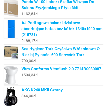
Panda W-100 Labor / Szafka Wisząca Do
Salonu Fryzjerskiego Płyta Mdf
1162,84
zł
AJ Podłogowe ścianki działowe
absorbujące hałas bez kółek 1340x1940 mm
(215781)
2188,17
zł
Sca Hygiene Tork Czyściwo Włókninowe O
Niskiej Pylności 600 Serwetek Tork
790,00
zł
Vitra Conforma Vitraflush 2.0 7714B0030087
1504,34
zł
AKG K240 MKII Czarny
344,00
zł