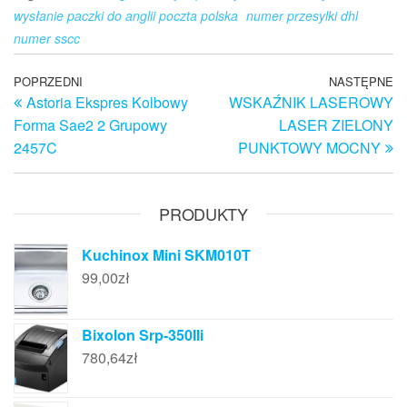
wysłanie paczki do anglii poczta polska
numer przesylki dhl
numer sscc
Nawigacja
Poprzedni
POPRZEDNI
NASTĘPNE
N
Astoria Ekspres Kolbowy
WSKAŹNIK LASEROWY
wpis
w
wpisu
Forma Sae2 2 Grupowy
LASER ZIELONY
2457C
PUNKTOWY MOCNY
PRODUKTY
Kuchinox Mini SKM010T
99,00
zł
Bixolon Srp-350IIi
780,64
zł