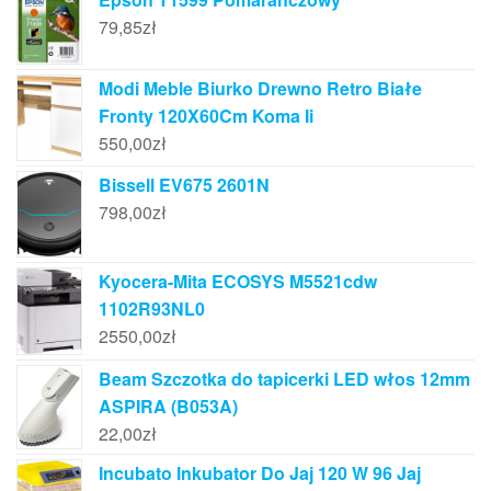
79,85
zł
Modi Meble Biurko Drewno Retro Białe
Fronty 120X60Cm Koma Ii
550,00
zł
Bissell EV675 2601N
798,00
zł
Kyocera-Mita ECOSYS M5521cdw
1102R93NL0
2550,00
zł
Beam Szczotka do tapicerki LED włos 12mm
ASPIRA (B053A)
22,00
zł
Incubato Inkubator Do Jaj 120 W 96 Jaj