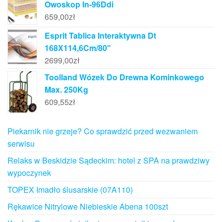
Owoskop In-96Ddi
659,00
zł
Esprit Tablica Interaktywna Dt
168X114,6Cm/80"
2699,00
zł
Toolland Wózek Do Drewna Kominkowego
Max. 250Kg
609,55
zł
Piekarnik nie grzeje? Co sprawdzić przed wezwaniem
serwisu
Relaks w Beskidzie Sądeckim: hotel z SPA na prawdziwy
wypoczynek
TOPEX Imadło ślusarskie (07A110)
Rękawice Nitrylowe Niebieskie Abena 100szt