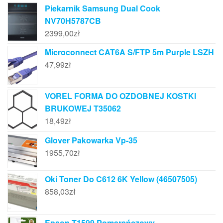
Piekarnik Samsung Dual Cook
NV70H5787CB
2399,00
zł
Microconnect CAT6A S/FTP 5m Purple LSZH
47,99
zł
VOREL FORMA DO OZDOBNEJ KOSTKI
BRUKOWEJ T35062
18,49
zł
Glover Pakowarka Vp-35
1955,70
zł
Oki Toner Do C612 6K Yellow (46507505)
858,03
zł
Epson T1599 Pomarańczowy