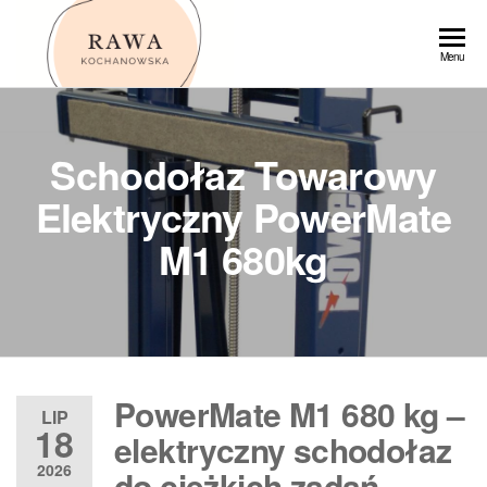
Przejdź
do
Rawa
Menu
treści
Schodołaz Towarowy
Elektryczny PowerMate
M1 680kg
PowerMate M1 680 kg –
LIP
18
elektryczny schodołaz
2026
do ciężkich zadań