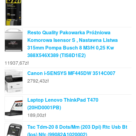
Resto Quality Pakowarka Próżniowa
Komorowa Isensor S , Nastawna Listwa
315mm Pompa Busch 8 M3/H 0,25 Kw
388X546X389 (TIS8D1E2)
11937,67
zł
Canon i-SENSYS MF445DW 3514C007
2792,43
zł
Laptop Lenovo ThinkPad T470
(20HD0001PB)
189,00
zł
Tsc Tdm-20 8 Dots/Mm (203 Dpi) Rtc Usb Bt
(Ios) Nfc (99082A1020002)