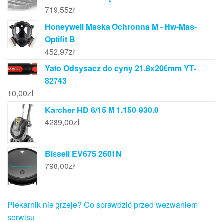
719,55
zł
Honeywell Maska Ochronna M - Hw-Mas-
Optifit B
452,97
zł
Yato Odsysacz do cyny 21.8x206mm YT-
82743
10,00
zł
Karcher HD 6/15 M 1.150-930.0
4289,00
zł
Bissell EV675 2601N
798,00
zł
Piekarnik nie grzeje? Co sprawdzić przed wezwaniem
serwisu