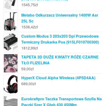
1545,75
zł
Metabo Odkurzacz Uniwersalny 1400W Asr
25L Sc
1538,42
zł
Custom Modus 3 203x203 Dpi Przewodowa
Termiczny Drukarka Pos (915LF010700300)
1812,99
zł
TAPETA 3D DUŻE KWIATY RÓŻE CZARNE
TŁO FLIZELINA
59,00
zł
HyperX Cloud Alpha Wireless (4P5D4AA)
689,00
zł
Eurokraftpro Taczka Transportowa Szufla Na
Paczki Szer X Głęb 430 450Mm