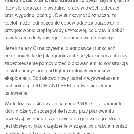
Ariston Clas X 24 Cf EU 3300308
sprawdzi się tam, gdzie
liczy się połączenie wydajnej pracy w dwóch obiegach
oraz wygodnej obsługi. Dwufunkcyjność oznacza, że
kocioł może jednocześnie odpowiadać za ogrzewanie i
przygotowanie ciepłej wody użytkowej, co ułatwia dobór
rozwiązania do typowego gospodarstwa domowego.
Jeżeli zależy Ci na czytelnej diagnostyce i funkcjach
ochronnych, takie jak ograniczanie ryzyka zamarzania czy
zabezpieczenie pompy przed blokowaniem, to konstrukcja
została pomyślana pod kątem realnych warunków
eksploatacji. Dodatkowo nowy panel z wyświetlaczem i
technologią TOUCH AND FEEL ułatwia codzienne
ustawienia.
Warto też zwrócić uwagę na cenę 2545 zł – to parametr,
który może być szczególnie istotny przy planowaniu
inwestycji w modernizację systemu grzewczego. Model
jest dostępny jako urządzenie wiszące, co ułatwia montaż
w wielu typach pomieszczeń technicznych.