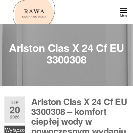
Przejdź
do
Rawa
Menu
treści
Ariston Clas X 24 Cf EU
3300308
Ariston Clas X 24 Cf EU
LIP
20
3300308 – komfort
2026
ciepłej wody w
nowoczesnym wydaniu
Wyłączo