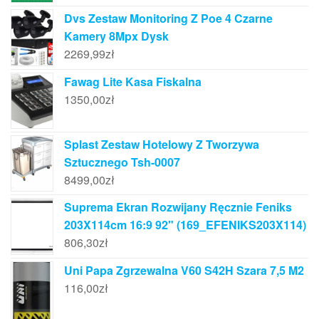
Dvs Zestaw Monitoring Z Poe 4 Czarne
Kamery 8Mpx Dysk
2269,99
zł
Fawag Lite Kasa Fiskalna
1350,00
zł
Splast Zestaw Hotelowy Z Tworzywa
Sztucznego Tsh-0007
8499,00
zł
Suprema Ekran Rozwijany Ręcznie Feniks
203X114cm 16:9 92" (169_EFENIKS203X114)
806,30
zł
Uni Papa Zgrzewalna V60 S42H Szara 7,5 M2
116,00
zł