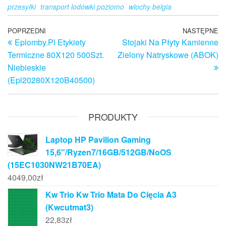
przesyłki
transport lodówki poziomo
wlochy belgia
Nawigacja
Poprzedni
POPRZEDNI
NASTĘPNE
N
Eplomby.Pl Etykiety
Stojaki Na Płyty Kamienne
wpis
w
wpisu
Termiczne 80X120 500Szt.
Zielony Natryskowe (ABOK)
Niebieskie
(Epl20280X120B40500)
PRODUKTY
Laptop HP Pavilion Gaming
15,6"/Ryzen7/16GB/512GB/NoOS
(15EC1030NW21B70EA)
4049,00
zł
Kw Trio Kw Trio Mata Do Cięcia A3
(Kwcutmat3)
22,83
zł