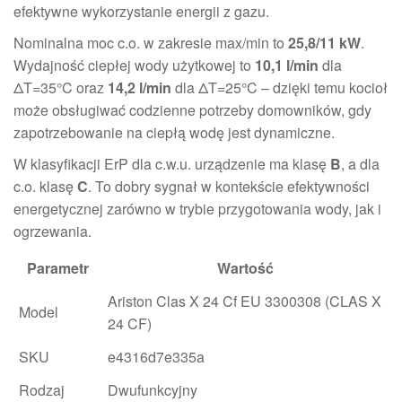
efektywne wykorzystanie energii z gazu.
Nominalna moc c.o. w zakresie max/min to
25,8/11 kW
.
Wydajność ciepłej wody użytkowej to
10,1 l/min
dla
ΔT=35°C oraz
14,2 l/min
dla ΔT=25°C – dzięki temu kocioł
może obsługiwać codzienne potrzeby domowników, gdy
zapotrzebowanie na ciepłą wodę jest dynamiczne.
W klasyfikacji ErP dla c.w.u. urządzenie ma klasę
B
, a dla
c.o. klasę
C
. To dobry sygnał w kontekście efektywności
energetycznej zarówno w trybie przygotowania wody, jak i
ogrzewania.
Parametr
Wartość
Ariston Clas X 24 Cf EU 3300308 (CLAS X
Model
24 CF)
SKU
e4316d7e335a
Rodzaj
Dwufunkcyjny