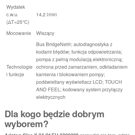
Wydatek
c.w.u.
14,2 l/min
(ΔT=25°C)
Mocowanie
Wiszący
Bus BridgeNet®; autodiagnostyka z
kodami błędów; funkcja odpowietrzania;
pompa z pełną modulacją elektroniczną;
Technologie
ochrona przed zamarzaniem, odkładaniem
i funkcje
kamienia i blokowaniem pompy;
podświetlany wyświetlacz LCD; TOUCH
AND FEEL; kodowany system przyłączy
elektrycznych
Dla kogo będzie dobrym
wyborem?