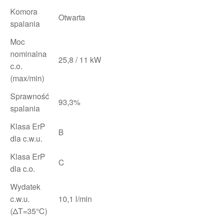
Komora
Otwarta
spalania
Moc
nominalna
25,8 / 11 kW
c.o.
(max/min)
Sprawność
93,3%
spalania
Klasa ErP
B
dla c.w.u.
Klasa ErP
C
dla c.o.
Wydatek
c.w.u.
10,1 l/min
(ΔT=35°C)