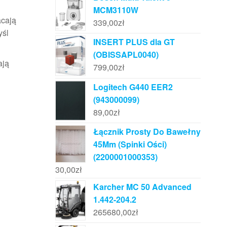
MCM3110W
acają
339,00
zł
yśl
INSERT PLUS dla GT
(OBISSAPL0040)
ają
799,00
zł
Logitech G440 EER2
(943000099)
89,00
zł
Łącznik Prosty Do Bawełny
45Mm (Spinki Ości)
(2200001000353)
30,00
zł
Karcher MC 50 Advanced
1.442-204.2
265680,00
zł