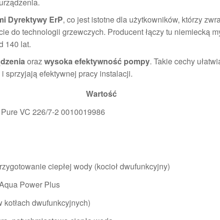
 urządzenia.
i Dyrektywy ErP
, co jest istotne dla użytkowników, którzy zwr
ie do technologii grzewczych. Producent łączy tu niemiecką m
 140 lat.
ądzenia
oraz
wysoka efektywność pompy
. Takie cechy ułatwi
 sprzyjają efektywnej pracy instalacji.
Wartość
c Pure VC 226/7-2 0010019986
rzygotowanie ciepłej wody (kocioł dwufunkcyjny)
 Aqua Power Plus
 kotłach dwufunkcyjnych)