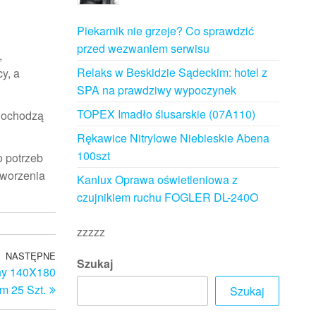
Piekarnik nie grzeje? Co sprawdzić
przed wezwaniem serwisu
,
Relaks w Beskidzie Sądeckim: hotel z
y, a
SPA na prawdziwy wypoczynek
TOPEX Imadło ślusarskie (07A110)
 dochodzą
Rękawice Nitrylowe Niebieskie Abena
100szt
o potrzeb
tworzenia
Kanlux Oprawa oświetleniowa z
czujnikiem ruchu FOGLER DL-240O
zzzzz
NASTĘPNE
Następny
Szukaj
ny 140X180
wpis
m 25 Szt.
Szukaj