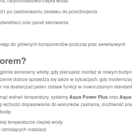
ura, natychmiastowa ciepła woda
31 po zastosowaniu zestawu do przezbrojenia
świetlacz oraz panel sterowania
ostęp do głównych komponentów podczas prac serwisowych
borem?
zególnie sensowny wtedy, gdy planujesz montaż w nowym budyn
zenie dobrze sprawdza się także w sytuacjach, gdy modernizac
e ma dostarczać pełen zestaw funkcji w nowoczesnym standard
niknąć wahań temperatury, systemy
Aqua Power Plus
oraz
Aqua
rę wchodzi dopasowanie do warunków zasilania, możliwość pra
obodę.
ałej temperaturze ciepłej wody
istniejących instalacji