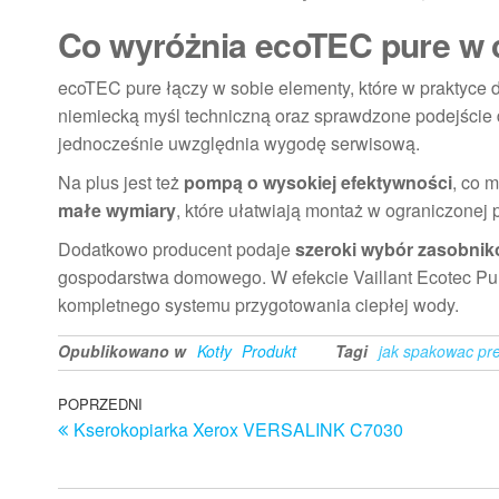
Co wyróżnia ecoTEC pure w c
ecoTEC pure łączy w sobie elementy, które w praktyce 
niemiecką myśl techniczną oraz sprawdzone podejście do
jednocześnie uwzględnia wygodę serwisową.
Na plus jest też
pompą o wysokiej efektywności
, co 
małe wymiary
, które ułatwiają montaż w ograniczonej p
Dodatkowo producent podaje
szeroki wybór zasobnik
gospodarstwa domowego. W efekcie Vaillant Ecotec P
kompletnego systemu przygotowania ciepłej wody.
Opublikowano w
Kotły
Produkt
Tagi
jak spakowac pr
Nawigacja
Poprzedni
POPRZEDNI
Kserokopiarka Xerox VERSALINK C7030
wpis
wpisu