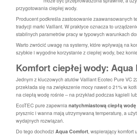
może być przeprowadzona sprawnie, a uży
przygotowania ciepłej wody.
Producent podkreśla zastosowanie zaawansowanych tech
tradycji marki Vaillant. W praktyce oznacza to urządze
stabilnych parametrów pracy w typowych warunkach d
Warto zwrócić uwagę na systemy, które wpływają na ko
szybkie i wygodne korzystanie z ciepłej wody, bez koni
Komfort ciepłej wody: Aqua 
Jednym z kluczowych atutów Vaillant Ecotec Pure VC 
przekłada się na zwiększenie mocy nawet o 21% w kot
na ciepłą wodę rośnie – na przykład podczas kąpieli lub
EcoTEC pure zapewnia
natychmiastową ciepłą wodę 
prysznic i wanna mają utrzymywaną temperaturę, a uży
wydajnych rozwiązań.
Do tego dochodzi
Aqua Comfort
, wspierający komfort 