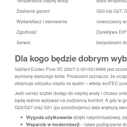
Temperatura ciepłej wody
stała temperat
Zasilanie gazem
G20 lub G27; G
Wyświetlacz i sterowanie
nowoczesny wy
Zgodność
Dyrektywa ErP
Serwis
bezpośredni d
Dla kogo będzie dobrym wy
Vaillant Ecotec Pure VC 226/7-2 0010019986 jest szc
wymianę starszego kotła. Producent zaznacza, że urząd
obejmuje odzysku ciepła ze spalin – wtedy ecoTEC pur
Jeśli cenisz szybki dostęp do ciepłej wody i chcesz u
będą realnie wpływać na codzienny komfort. A gdy w g
G20/G27 oraz G31 (po przezbrojeniu) daje większą sw
Wygoda użytkowania
dzięki natychmiastowej, st
Wsparcie w modernizacji
– łatwe podłączenie do 