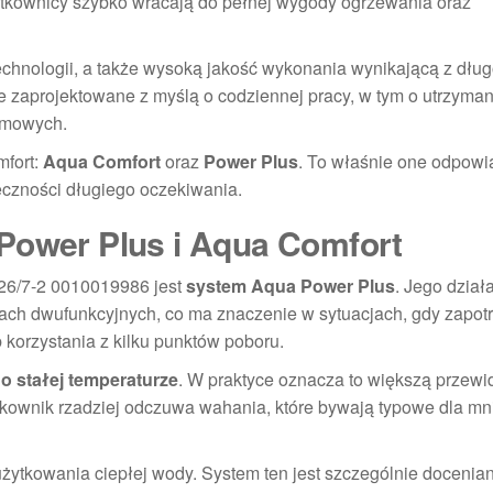
tkownicy szybko wracają do pełnej wygody ogrzewania oraz
nologii, a także wysoką jakość wykonania wynikającą z długo
nie zaprojektowane z myślą o codziennej pracy, w tym o utrzyman
omowych.
mfort:
Aqua Comfort
oraz
Power Plus
. To właśnie one odpowi
eczności długiego oczekiwania.
Power Plus i Aqua Comfort
226/7-2 0010019986 jest
system Aqua Power Plus
. Jego dział
łach dwufunkcyjnych, co ma znaczenie w sytuacjach, gdy zapo
 korzystania z kilku punktów poboru.
o stałej temperaturze
. W praktyce oznacza to większą przewi
tkownik rzadziej odczuwa wahania, które bywają typowe dla mn
użytkowania ciepłej wody. System ten jest szczególnie docenia