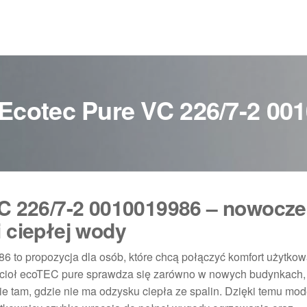
t Ecotec Pure VC 226/7-2 00
 VC 226/7-2 0010019986 – nowocz
i ciepłej wody
6 to propozycja dla osób, które chcą połączyć komfort użytkow
cioł ecoTEC pure sprawdza się zarówno w nowych budynkach, j
e tam, gdzie nie ma odzysku ciepła ze spalin. Dzięki temu mod