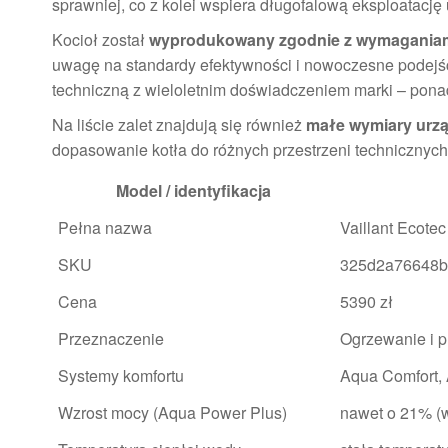
sprawniej, co z kolei wspiera długofalową eksploatację
Kocioł został
wyprodukowany zgodnie z wymaganiam
uwagę na standardy efektywności i nowoczesne podejśc
techniczną z wieloletnim doświadczeniem marki – ponad
Na liście zalet znajdują się również
małe wymiary urz
dopasowanie kotła do różnych przestrzeni technicznych i
Model / identyfikacja
Pełna nazwa
Vaillant Ecote
SKU
325d2a76648b
Cena
5390 zł
Przeznaczenie
Ogrzewanie i p
Systemy komfortu
Aqua Comfort,
Wzrost mocy (Aqua Power Plus)
nawet o 21% (w