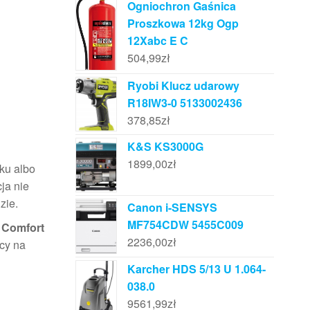
Ogniochron Gaśnica
Proszkowa 12kg Ogp
12Xabc E C
504,99
zł
Ryobi Klucz udarowy
R18IW3-0 5133002436
378,85
zł
K&S KS3000G
1899,00
zł
ku albo
ja nie
zie.
Canon i-SENSYS
MF754CDW 5455C009
 Comfort
2236,00
zł
cy na
Karcher HDS 5/13 U 1.064-
038.0
9561,99
zł