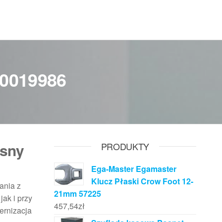
10019986
esny
PRODUKTY
Ega-Master Egamaster
Klucz Płaski Crow Foot 12-
ania z
21mm 57225
ak i przy
457,54
zł
ernizacja