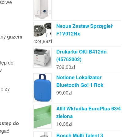
aściwe
Nexus Zestaw Sprzęgieł
F1V012Nx
lany
gazem
424,99
zł
Drukarka OKI B412dn
(45762002)
stęp do
739,00
zł
w
Notione Lokalizator
Bluetooth Go! 1 Rok
 przy
99,00
zł
Allit Wkładka EuroPlus 63/4
zielona
ostęp do
10,38
zł
egać
Bosch Multi Talent 3