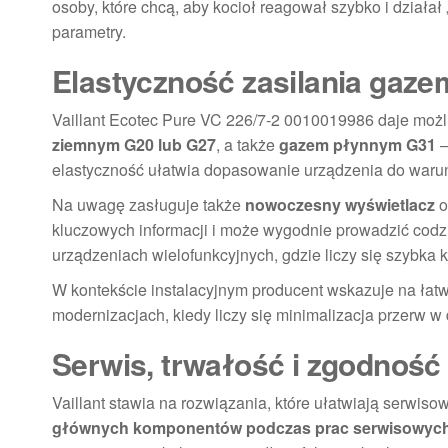
osoby, które chcą, aby kocioł reagował szybko i dział
parametry.
Elastyczność zasilania gaz
Vaillant Ecotec Pure VC 226/7-2 0010019986 daje możl
ziemnym G20 lub G27
, a także
gazem płynnym G31
–
elastyczność ułatwia dopasowanie urządzenia do war
Na uwagę zasługuje także
nowoczesny wyświetlacz
o
kluczowych informacji i może wygodnie prowadzić codzie
urządzeniach wielofunkcyjnych, gdzie liczy się szybka k
W kontekście instalacyjnym producent wskazuje na łat
modernizacjach, kiedy liczy się minimalizacja przerw 
Serwis, trwałość i zgodnoś
Vaillant stawia na rozwiązania, które ułatwiają serwi
głównych komponentów podczas prac serwisowyc