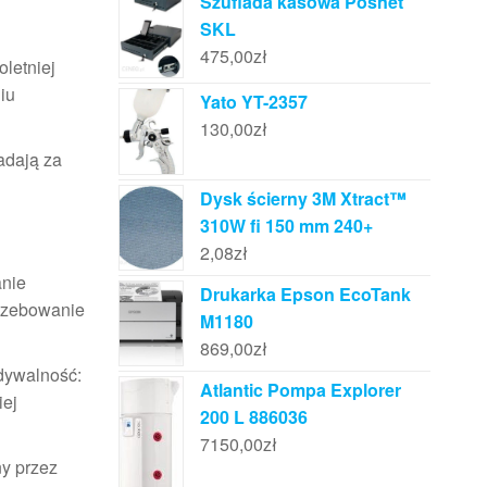
Szuflada kasowa Posnet
SKL
475,00
zł
letniej
iu
Yato YT-2357
130,00
zł
adają za
Dysk ścierny 3M Xtract™
310W fi 150 mm 240+
2,08
zł
anie
Drukarka Epson EcoTank
trzebowanie
M1180
869,00
zł
dywalność:
Atlantic Pompa Explorer
iej
200 L 886036
7150,00
zł
ny przez