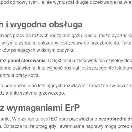
ał „pod domowy rytm”, a nie wymuszał długie oczekiwanie na wł
em i wygodna obsługa
iwość pracy na różnych rodzajach gazu. Kocioł może być zasi
 w tym przypadku potrzebny jest zestaw do przezbrojenia. Taka
unków panujących w danym budynku.
raz
panel sterowania
. Dzięki temu użytkownik ma czytelny do
nne ustawienia. Intuicyjność obsługi jest szczególnie istotna 
ontrola pracy kotła.
we podłączenie do istniejących rozwiązań. To ważne zwłaszcza
w działaniu systemu grzewczego.
ć z wymaganiami ErP
sowanie. W przypadku ecoTEC pure przewidziano
bezpośredni d
h
. Oznacza to, że przeglądy i ewentualne naprawy mogą przebi