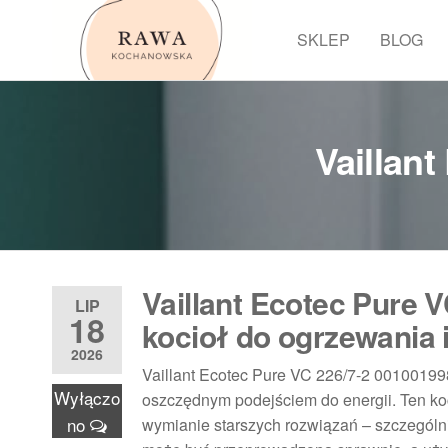
Przejdź
do
SKLEP
BLOG
Rawa
treści
Vaillan
Vaillant Ecotec Pure
LIP
18
kocioł do ogrzewania 
2026
Vaillant Ecotec Pure VC 226/7-2 001001998
Wyłączo
oszczędnym podejściem do energii. Ten ko
no
wymianie starszych rozwiązań – szczególni