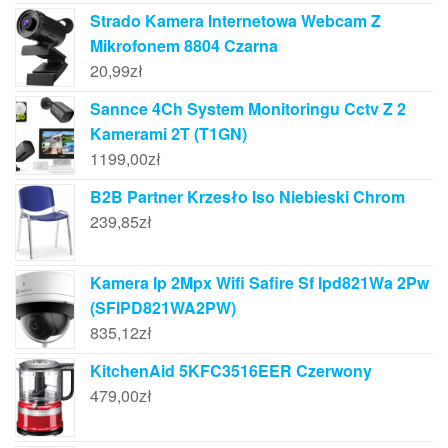
Strado Kamera Internetowa Webcam Z
Mikrofonem 8804 Czarna
20,99
zł
Sannce 4Ch System Monitoringu Cctv Z 2
Kamerami 2T (T1GN)
1199,00
zł
B2B Partner Krzesło Iso Niebieski Chrom
239,85
zł
Kamera Ip 2Mpx Wifi Safire Sf Ipd821Wa 2Pw
(SFIPD821WA2PW)
835,12
zł
KitchenAid 5KFC3516EER Czerwony
479,00
zł