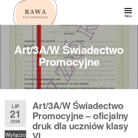
Przejdź
do
Rawa
Menu
treści
Art/3A/W Świadectwo
Promocyjne
Art/3A/W Świadectwo
LIP
21
Promocyjne – oficjalny
2026
druk dla uczniów klasy
VI
Wyłączo