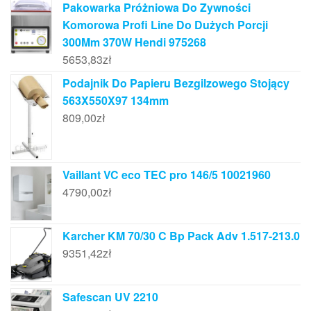
Pakowarka Próżniowa Do Zywności
Komorowa Profi Line Do Dużych Porcji
300Mm 370W Hendi 975268
5653,83
zł
Podajnik Do Papieru Bezgilzowego Stojący
563X550X97 134mm
809,00
zł
Vaillant VC eco TEC pro 146/5 10021960
4790,00
zł
Karcher KM 70/30 C Bp Pack Adv 1.517-213.0
9351,42
zł
Safescan UV 2210