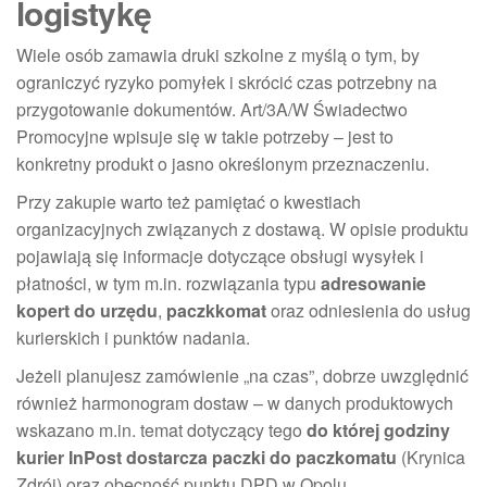
logistykę
Wiele osób zamawia druki szkolne z myślą o tym, by
ograniczyć ryzyko pomyłek i skrócić czas potrzebny na
przygotowanie dokumentów. Art/3A/W Świadectwo
Promocyjne wpisuje się w takie potrzeby – jest to
konkretny produkt o jasno określonym przeznaczeniu.
Przy zakupie warto też pamiętać o kwestiach
organizacyjnych związanych z dostawą. W opisie produktu
pojawiają się informacje dotyczące obsługi wysyłek i
płatności, w tym m.in. rozwiązania typu
adresowanie
kopert do urzędu
,
paczkkomat
oraz odniesienia do usług
kurierskich i punktów nadania.
Jeżeli planujesz zamówienie „na czas”, dobrze uwzględnić
również harmonogram dostaw – w danych produktowych
wskazano m.in. temat dotyczący tego
do której godziny
kurier InPost dostarcza paczki do paczkomatu
(Krynica
Zdrój) oraz obecność punktu DPD w Opolu.