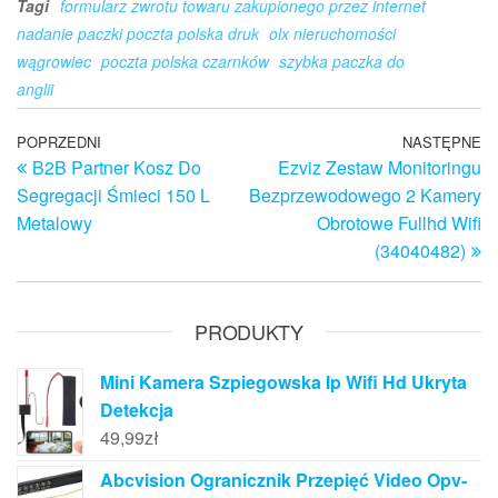
Tagi
formularz zwrotu towaru zakupionego przez internet
nadanie paczki poczta polska druk
olx nieruchomości
wągrowiec
poczta polska czarnków
szybka paczka do
anglii
Nawigacja
Poprzedni
POPRZEDNI
NASTĘPNE
N
B2B Partner Kosz Do
Ezviz Zestaw Monitoringu
wpis
w
wpisu
Segregacji Śmieci 150 L
Bezprzewodowego 2 Kamery
Metalowy
Obrotowe Fullhd Wifi
(34040482)
PRODUKTY
Mini Kamera Szpiegowska Ip Wifi Hd Ukryta
Detekcja
49,99
zł
Abcvision Ogranicznik Przepięć Video Opv-