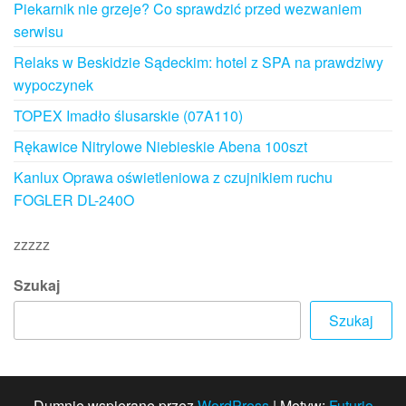
Piekarnik nie grzeje? Co sprawdzić przed wezwaniem
serwisu
Relaks w Beskidzie Sądeckim: hotel z SPA na prawdziwy
wypoczynek
TOPEX Imadło ślusarskie (07A110)
Rękawice Nitrylowe Niebieskie Abena 100szt
Kanlux Oprawa oświetleniowa z czujnikiem ruchu
FOGLER DL-240O
zzzzz
Szukaj
Szukaj
Dumnie wspierane przez
WordPress
|
Motyw:
Futurio