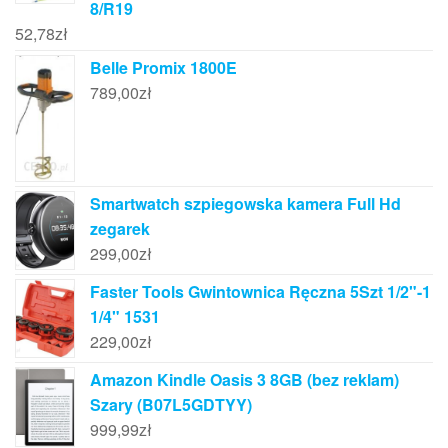
8/R19
52,78
zł
Belle Promix 1800E
789,00
zł
Smartwatch szpiegowska kamera Full Hd
zegarek
299,00
zł
Faster Tools Gwintownica Ręczna 5Szt 1/2"-1
1/4" 1531
229,00
zł
Amazon Kindle Oasis 3 8GB (bez reklam)
Szary (B07L5GDTYY)
999,99
zł