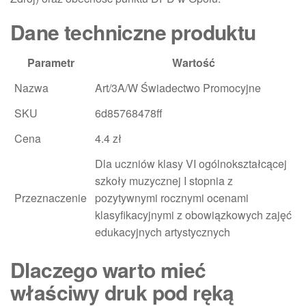
Dane techniczne produktu
Parametr
Wartość
Nazwa
Art/3A/W Świadectwo Promocyjne
SKU
6d85768478ff
Cena
4.4 zł
Dla uczniów klasy VI ogólnokształcącej
szkoły muzycznej I stopnia z
Przeznaczenie
pozytywnymi rocznymi ocenami
klasyfikacyjnymi z obowiązkowych zajęć
edukacyjnych artystycznych
Dlaczego warto mieć
właściwy druk pod ręką