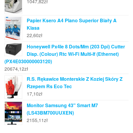
1047,82
zł
Papier Ksero A4 Plano Superior Biały A
Klasa
22,60
zł
Honeywell Px4Ie 8 Dots/Mm (203 Dpi) Cutter
Disp. (Colour) Rtc Wi-Fi Multi-If (Ethernet)
(PX4E030000003120)
20674,12
zł
R.S. Rękawice Monterskie Z Koziej Skóry Z
Rzepem Rs Eco Tec
17,10
zł
Monitor Samsung 43" Smart M7
(LS43BM700UUXEN)
2155,11
zł