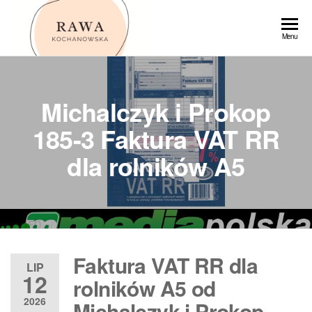
Przejdź
do
Rawa
Menu
treści
Michalczyk i Prokop
185-3 Faktura VAT RR
dla rolników A5
Faktura VAT RR dla
LIP
12
rolników A5 od
2026
Michalczyk i Prokop –