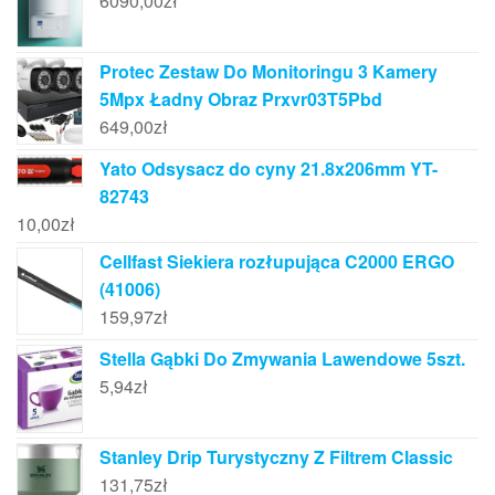
6090,00
zł
Protec Zestaw Do Monitoringu 3 Kamery
5Mpx Ładny Obraz Prxvr03T5Pbd
649,00
zł
Yato Odsysacz do cyny 21.8x206mm YT-
82743
10,00
zł
Cellfast Siekiera rozłupująca C2000 ERGO
(41006)
159,97
zł
Stella Gąbki Do Zmywania Lawendowe 5szt.
5,94
zł
Stanley Drip Turystyczny Z Filtrem Classic
131,75
zł