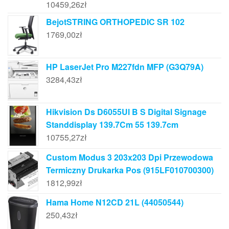
10459,26
zł
BejotSTRING ORTHOPEDIC SR 102
1769,00
zł
HP LaserJet Pro M227fdn MFP (G3Q79A)
3284,43
zł
Hikvision Ds D6055Ul B S Digital Signage
Standdisplay 139.7Cm 55 139.7cm
10755,27
zł
Custom Modus 3 203x203 Dpi Przewodowa
Termiczny Drukarka Pos (915LF010700300)
1812,99
zł
Hama Home N12CD 21L (44050544)
250,43
zł