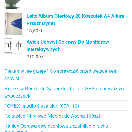
Leitz Album Ofertowy 20 Koszulek A4 Allura
Przeźr Dymn
13,80
zł
Avtek Uchwyt Ścienny Do Monitorów
Interaktywnych
219,00
zł
Piekarnik nie grzeje? Co sprawdzić przed wezwaniem
serwisu
Relaks w Beskidzie Sądeckim: hotel z SPA na prawdziwy
wypoczynek
TOPEX Imadło ślusarskie (07A110)
Rękawice Nitrylowe Niebieskie Abena 100szt
Kanlux Oprawa oświetleniowa z czujnikiem ruchu