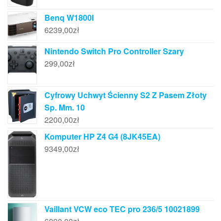
Benq W1800I
6239,00
zł
Nintendo Switch Pro Controller Szary
299,00
zł
Cyfrowy Uchwyt Ścienny S2 Z Pasem Złoty
Sp. Mm. 10
2200,00
zł
Komputer HP Z4 G4 (8JK45EA)
9349,00
zł
Vaillant VCW eco TEC pro 236/5 10021899