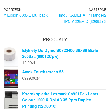
Nawigacja
Poprzedni
POPRZEDNI
NASTĘPNE
N
Epson 603XL Mulipack
Imou KAMERA IP Ranger2
wpis
w
wpisu
IPC-A22EP-D (32092)
PRODUKTY
Etykiety Do Dymo S0722400 36X89 Białe
260Szt. (99012Cpw)
12,99
zł
Avtek Touchscreen 55
6999,00
zł
Kserokopiarka Lexmark Cs921De - Laser
Colour 1200 X Dpi A3 35 Ppm Duplex
Printing (32C0010)