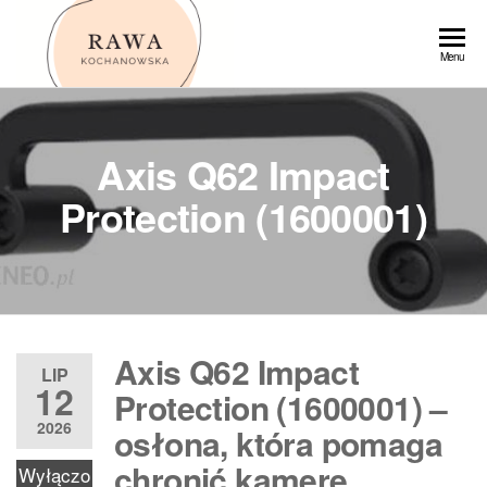
Przejdź
do
Rawa
Menu
treści
Axis Q62 Impact
Protection (1600001)
Axis Q62 Impact
LIP
12
Protection (1600001) –
2026
osłona, która pomaga
chronić kamerę
Wyłączo