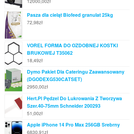
12000,00
zł
Pasza dla cieląt Biofeed granulat 25kg
72,98
zł
VOREL FORMA DO OZDOBNEJ KOSTKI
BRUKOWEJ T35062
18,49
zł
Dymo Pakiet Dla Cateringu Zaawansowany
(DGODEXG530CATSET)
2950,00
zł
Hert.Pl Pędzel Do Lukrowania Z Tworzywa
Szer.40-75mm Schneider 200293
51,00
zł
Apple iPhone 14 Pro Max 256GB Srebrny
6830,91
zł