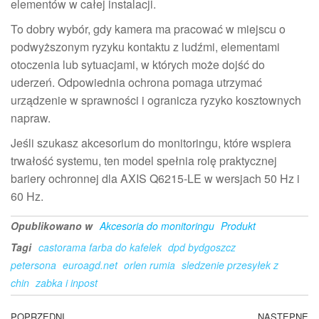
elementów w całej instalacji.
To dobry wybór, gdy kamera ma pracować w miejscu o
podwyższonym ryzyku kontaktu z ludźmi, elementami
otoczenia lub sytuacjami, w których może dojść do
uderzeń. Odpowiednia ochrona pomaga utrzymać
urządzenie w sprawności i ogranicza ryzyko kosztownych
napraw.
Jeśli szukasz akcesorium do monitoringu, które wspiera
trwałość systemu, ten model spełnia rolę praktycznej
bariery ochronnej dla AXIS Q6215-LE w wersjach 50 Hz i
60 Hz.
Opublikowano w
Akcesoria do monitoringu
Produkt
Tagi
castorama farba do kafelek
dpd bydgoszcz
petersona
euroagd.net
orlen rumia
sledzenie przesyłek z
chin
zabka i inpost
Poprzedni
POPRZEDNI
NASTĘPNE
N