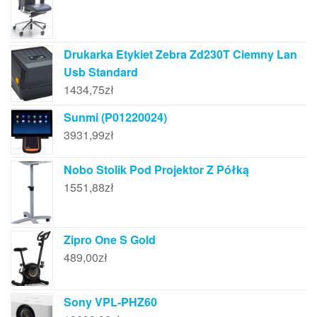
Drukarka Etykiet Zebra Zd230T Ciemny Lan
Usb Standard
1434,75
zł
Sunmi (P01220024)
3931,99
zł
Nobo Stolik Pod Projektor Z Półką
1551,88
zł
Zipro One S Gold
489,00
zł
Sony VPL-PHZ60