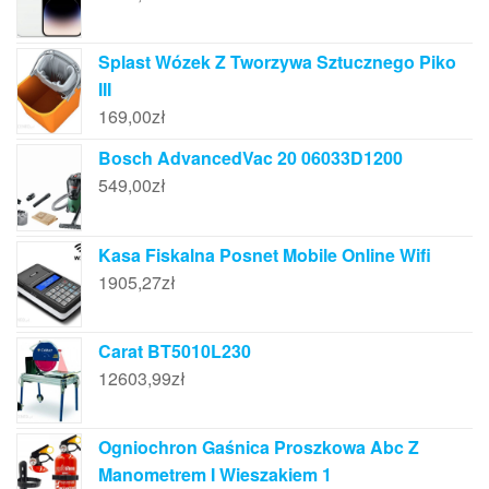
Splast Wózek Z Tworzywa Sztucznego Piko
III
169,00
zł
Bosch AdvancedVac 20 06033D1200
549,00
zł
Kasa Fiskalna Posnet Mobile Online Wifi
1905,27
zł
Carat BT5010L230
12603,99
zł
Ogniochron Gaśnica Proszkowa Abc Z
Manometrem I Wieszakiem 1