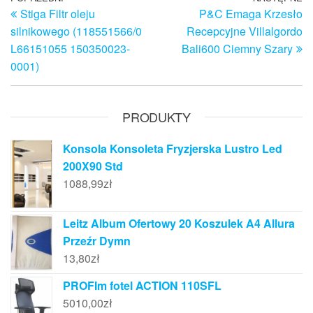
Nawigacja
Stiga Filtr oleju
P&C Emaga Krzesło
wpis
w
wpisu
silnikowego (118551566/0
Recepcyjne Villalgordo
L66151055 150350023-
Bali600 Ciemny Szary
0001)
PRODUKTY
Konsola Konsoleta Fryzjerska Lustro Led
200X90 Std
1088,99
zł
Leitz Album Ofertowy 20 Koszulek A4 Allura
Przeźr Dymn
13,80
zł
PROFIm fotel ACTION 110SFL
5010,00
zł