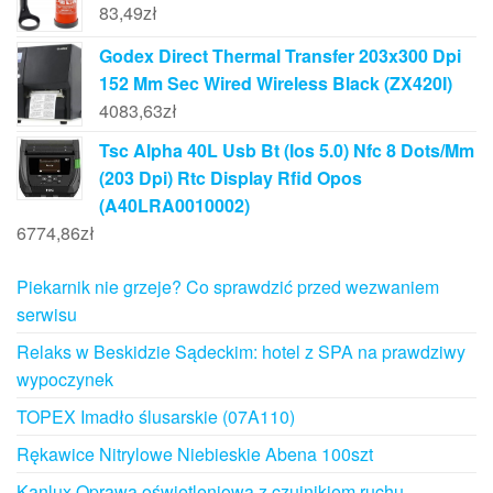
83,49
zł
Godex Direct Thermal Transfer 203x300 Dpi
152 Mm Sec Wired Wireless Black (ZX420I)
4083,63
zł
Tsc Alpha 40L Usb Bt (Ios 5.0) Nfc 8 Dots/Mm
(203 Dpi) Rtc Display Rfid Opos
(A40LRA0010002)
6774,86
zł
Piekarnik nie grzeje? Co sprawdzić przed wezwaniem
serwisu
Relaks w Beskidzie Sądeckim: hotel z SPA na prawdziwy
wypoczynek
TOPEX Imadło ślusarskie (07A110)
Rękawice Nitrylowe Niebieskie Abena 100szt
Kanlux Oprawa oświetleniowa z czujnikiem ruchu