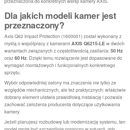
przeznaczona do konkretnych wersji kamery AXIS.
Dla jakich modeli kamer jest
przeznaczony?
Axis Q62 Impact Protection (1600001) został wykonany z
myślą o współpracy z kamerami
AXIS Q6215-LE
w dwóch
wariantach związanych z częstotliwością zasilania:
50 Hz
oraz
60 Hz
. Dzięki temu rozwiązanie jest dopasowane do
wymagań montażowych i funkcjonalnych konkretnego
sprzętu.
Wybór odpowiedniej osłony ma znaczenie nie tylko ze
względów mechanicznych, ale też praktycznych: właściwie
dobrany element ułatwia prawidłową instalację i pozwala
zachować założenia producenta dotyczące użytkowania
kamery.
Jeżeli planujesz rozbudowę lub modernizację systemu, ten
model może być szczególnie pomocny w sytuacji, gdy