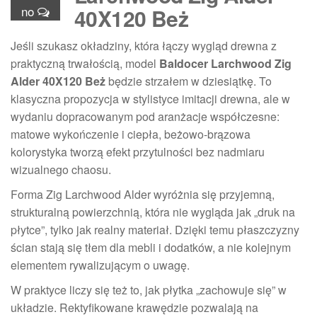
no
40X120 Beż
Jeśli szukasz okładziny, która łączy wygląd drewna z
praktyczną trwałością, model
Baldocer Larchwood Zig
Alder 40X120 Beż
będzie strzałem w dziesiątkę. To
klasyczna propozycja w stylistyce imitacji drewna, ale w
wydaniu dopracowanym pod aranżacje współczesne:
matowe wykończenie i ciepła, beżowo-brązowa
kolorystyka tworzą efekt przytulności bez nadmiaru
wizualnego chaosu.
Forma Zig Larchwood Alder wyróżnia się przyjemną,
strukturalną powierzchnią, która nie wygląda jak „druk na
płytce”, tylko jak realny materiał. Dzięki temu płaszczyzny
ścian stają się tłem dla mebli i dodatków, a nie kolejnym
elementem rywalizującym o uwagę.
W praktyce liczy się też to, jak płytka „zachowuje się” w
układzie. Rektyfikowane krawędzie pozwalają na