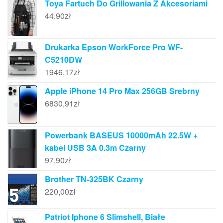
Toya Fartuch Do Grillowania Z Akcesoriami
44,90
zł
Drukarka Epson WorkForce Pro WF-
C5210DW
1946,17
zł
Apple iPhone 14 Pro Max 256GB Srebrny
6830,91
zł
Powerbank BASEUS 10000mAh 22.5W +
kabel USB 3A 0.3m Czarny
97,90
zł
Brother TN-325BK Czarny
220,00
zł
Patriot Iphone 6 Slimshell, Białe