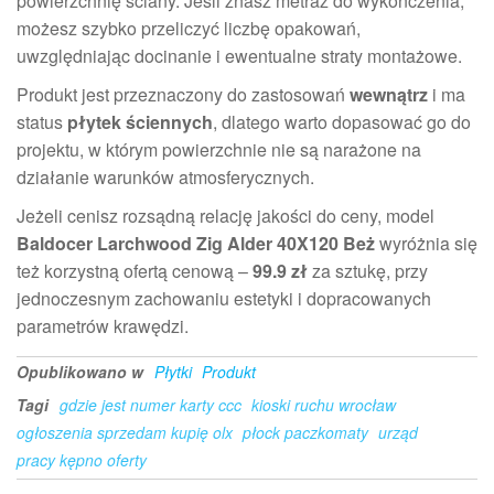
powierzchnię ściany. Jeśli znasz metraż do wykończenia,
możesz szybko przeliczyć liczbę opakowań,
uwzględniając docinanie i ewentualne straty montażowe.
Produkt jest przeznaczony do zastosowań
wewnątrz
i ma
status
płytek ściennych
, dlatego warto dopasować go do
projektu, w którym powierzchnie nie są narażone na
działanie warunków atmosferycznych.
Jeżeli cenisz rozsądną relację jakości do ceny, model
Baldocer Larchwood Zig Alder 40X120 Beż
wyróżnia się
też korzystną ofertą cenową –
99.9 zł
za sztukę, przy
jednoczesnym zachowaniu estetyki i dopracowanych
parametrów krawędzi.
Opublikowano w
Płytki
Produkt
Tagi
gdzie jest numer karty ccc
kioski ruchu wrocław
ogłoszenia sprzedam kupię olx
płock paczkomaty
urząd
pracy kępno oferty