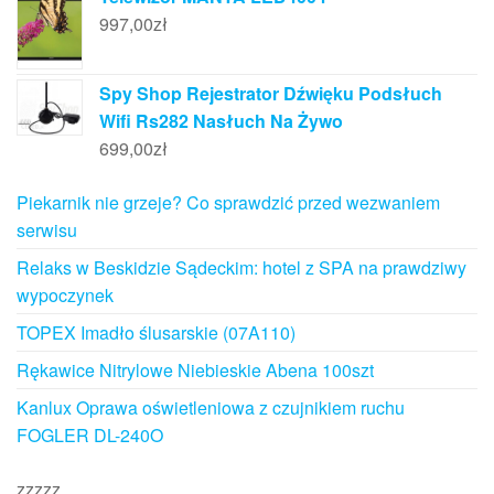
997,00
zł
Spy Shop Rejestrator Dźwięku Podsłuch
Wifi Rs282 Nasłuch Na Żywo
699,00
zł
Piekarnik nie grzeje? Co sprawdzić przed wezwaniem
serwisu
Relaks w Beskidzie Sądeckim: hotel z SPA na prawdziwy
wypoczynek
TOPEX Imadło ślusarskie (07A110)
Rękawice Nitrylowe Niebieskie Abena 100szt
Kanlux Oprawa oświetleniowa z czujnikiem ruchu
FOGLER DL-240O
zzzzz