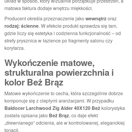
układ w sposób, który wizualnie porządkuje przestrzeń, a
matowa faktura dodaje wnętrzu miękkości.
Producent określa przeznaczenie jako
wewnątrz
oraz
rodzaj: ścienne
. W efekcie produkt sprawdza się tam,
gdzie liczy się estetyka i codzienna funkcjonalność – od
strefy prysznica w łazience po fragmenty salonu czy
korytarza.
Wykończenie matowe,
strukturalna powierzchnia i
kolor Beż Brąz
Matowe wykończenie to cecha, która szczególnie dobrze
komponuje się z ciepłymi aranżacjami. W przypadku
Baldocer Larchwood Zig Alder 40X120 Beż
kolorystyka
została opisana jako
Beż Brąz
, co daje efekt
„drewnianego” odcienia, ale w kontrolowanej, eleganckiej
tonacji.