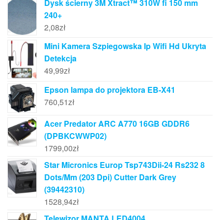
Dysk ścierny 3M Xtract™ 310W fi 150 mm
240+
2,08
zł
Mini Kamera Szpiegowska Ip Wifi Hd Ukryta
Detekcja
49,99
zł
Epson lampa do projektora EB-X41
760,51
zł
Acer Predator ARC A770 16GB GDDR6
(DPBKCWWP02)
1799,00
zł
Star Micronics Europ Tsp743Dii-24 Rs232 8
Dots/Mm (203 Dpi) Cutter Dark Grey
(39442310)
1528,94
zł
Telewizor MANTA LED4004