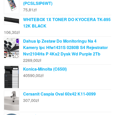
(PCSLSIP6WT)
75,81
zł
WHITEBOX 1X TONER DO KYOCERA TK-895
12K BLACK
106,30
zł
Dahua Ip Zestaw Do Monitoringu Na 4
Kamery Ipc Hfw1431S 0280B S4 Rejestrator
Nvr2104Hs P 4Ks2 Dysk Wd Purple 2Tb
2269,00
zł
Konica-Minolta (C650I)
40590,00
zł
Cersanit Caspia Oval 60x42 K11-0099
307,00
zł