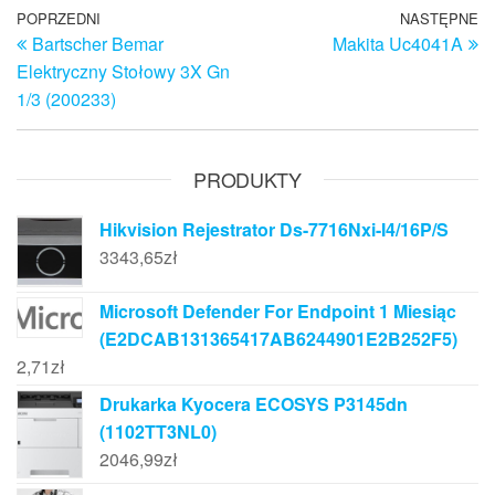
Nawigacja
Poprzedni
POPRZEDNI
NASTĘPNE
N
Bartscher Bemar
Makita Uc4041A
wpis
w
wpisu
Elektryczny Stołowy 3X Gn
1/3 (200233)
PRODUKTY
Hikvision Rejestrator Ds-7716Nxi-I4/16P/S
3343,65
zł
Microsoft Defender For Endpoint 1 Miesiąc
(E2DCAB131365417AB6244901E2B252F5)
2,71
zł
Drukarka Kyocera ECOSYS P3145dn
(1102TT3NL0)
2046,99
zł