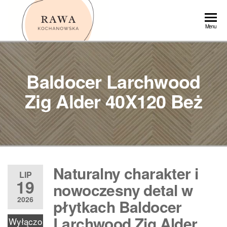
Przejdź
do
Rawa
Menu
treści
Baldocer Larchwood
Zig Alder 40X120 Beż
Naturalny charakter i
LIP
19
nowoczesny detal w
2026
płytkach Baldocer
Larchwood Zig Alder
Wyłączo