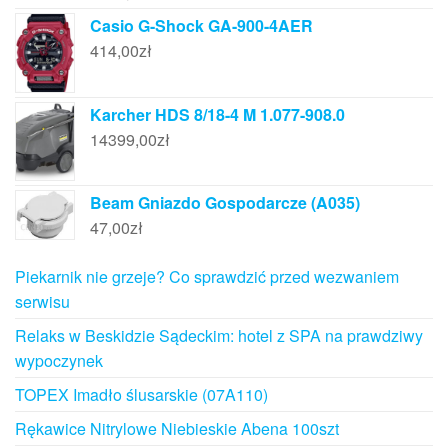
Casio G-Shock GA-900-4AER
414,00
zł
Karcher HDS 8/18-4 M 1.077-908.0
14399,00
zł
Beam Gniazdo Gospodarcze (A035)
47,00
zł
Piekarnik nie grzeje? Co sprawdzić przed wezwaniem
serwisu
Relaks w Beskidzie Sądeckim: hotel z SPA na prawdziwy
wypoczynek
TOPEX Imadło ślusarskie (07A110)
Rękawice Nitrylowe Niebieskie Abena 100szt