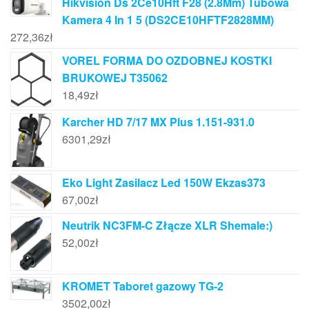
Hikvision Ds 2Ce10Hft F28 (2.8Mm) Tubowa
Kamera 4 In 1 5 (DS2CE10HFTF2828MM)
272,36
zł
VOREL FORMA DO OZDOBNEJ KOSTKI
BRUKOWEJ T35062
18,49
zł
Karcher HD 7/17 MX Plus 1.151-931.0
6301,29
zł
Eko Light Zasilacz Led 150W Ekzas373
67,00
zł
Neutrik NC3FM-C Złącze XLR Shemale:)
52,00
zł
KROMET Taboret gazowy TG-2
3502,00
zł