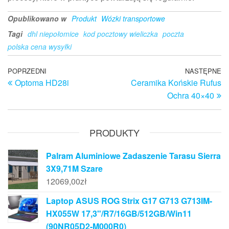
Opublikowano w
Produkt
Wózki transportowe
Tagi
dhl niepołomice
kod pocztowy wieliczka
poczta
polska cena wysyłki
Nawigacja
Poprzedni
POPRZEDNI
NASTĘPNE
N
Optoma HD28i
Ceramika Końskie Rufus
wpis
w
wpisu
Ochra 40×40
PRODUKTY
Palram Aluminiowe Zadaszenie Tarasu Sierra
3X9,71M Szare
12069,00
zł
Laptop ASUS ROG Strix G17 G713 G713IM-
HX055W 17,3"/R7/16GB/512GB/Win11
(90NR05D2-M000R0)