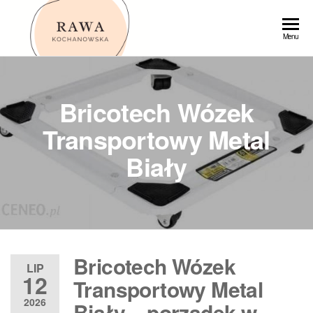
Przejdź
do
Rawa
Menu
treści
Bricotech Wózek
Transportowy Metal
Biały
Bricotech Wózek
LIP
12
Transportowy Metal
2026
Biały – porządek w