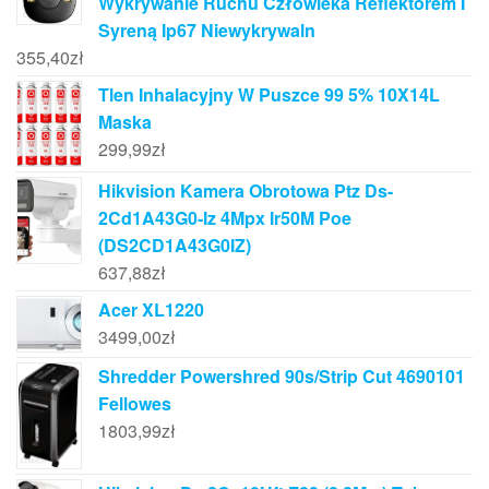
Wykrywanie Ruchu Człowieka Reflektorem I
Syreną Ip67 Niewykrywaln
355,40
zł
Tlen Inhalacyjny W Puszce 99 5% 10X14L
Maska
299,99
zł
Hikvision Kamera Obrotowa Ptz Ds-
2Cd1A43G0-Iz 4Mpx Ir50M Poe
(DS2CD1A43G0IZ)
637,88
zł
Acer XL1220
3499,00
zł
Shredder Powershred 90s/Strip Cut 4690101
Fellowes
1803,99
zł