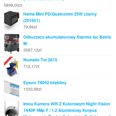
5899,00
zł
Hama Mini PD/Qualcomm 25W czarny
(201651)
79,99
zł
Odkurzacz akumulatorowy Starmix Isc Batrix
M
3587,12
zł
Numatic Tm 2815
712,17
zł
Epson T8042 błękitny
1333,98
zł
Imou Kamera Wifi Z Kolorowym Night Vision
1440P 4Mp F / 1.2 Aluminiowy Korpus