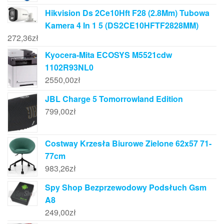
Hikvision Ds 2Ce10Hft F28 (2.8Mm) Tubowa
Kamera 4 In 1 5 (DS2CE10HFTF2828MM)
272,36
zł
Kyocera-Mita ECOSYS M5521cdw
1102R93NL0
2550,00
zł
JBL Charge 5 Tomorrowland Edition
799,00
zł
Costway Krzesła Biurowe Zielone 62x57 71-
77cm
983,26
zł
Spy Shop Bezprzewodowy Podsłuch Gsm
A8
249,00
zł