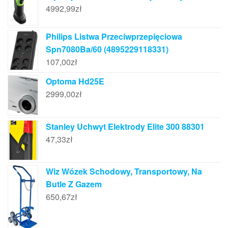
4992,99
zł
Philips Listwa Przeciwprzepięciowa
Spn7080Ba/60 (4895229118331)
107,00
zł
Optoma Hd25E
2999,00
zł
Stanley Uchwyt Elektrody Elite 300 88301
47,33
zł
Wiz Wózek Schodowy, Transportowy, Na
Butle Z Gazem
650,67
zł