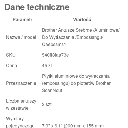
Dane techniczne
Parametr
Wartość
Brother Arkusze Srebrne /Aluminiowe/
Nazwa / model
Do Wytłaczania /Embossingu/
Caebssms1
SKU
540ff8faa73e
Cena
45 zł
Płytki aluminiowe do wytłaczania
Przeznaczenie
(embossingu) do ploterów Brother
ScanNcut
Liczba arkuszy
2 szt.
w zestawie
Wymiary
pojedynczego
7.9" x 6.1" (200 mm x 155 mm)