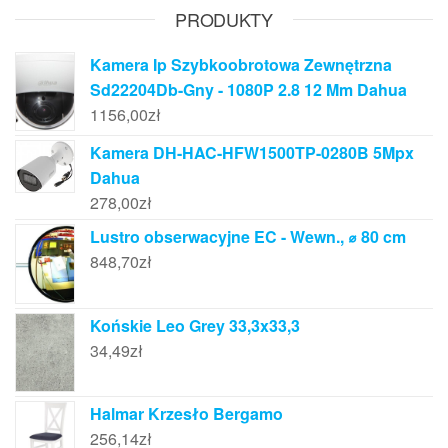
PRODUKTY
Kamera Ip Szybkoobrotowa Zewnętrzna
Sd22204Db-Gny - 1080P 2.8 12 Mm Dahua
1156,00
zł
Kamera DH-HAC-HFW1500TP-0280B 5Mpx
Dahua
278,00
zł
Lustro obserwacyjne EC - Wewn., ⌀ 80 cm
848,70
zł
Końskie Leo Grey 33,3x33,3
34,49
zł
Halmar Krzesło Bergamo
256,14
zł