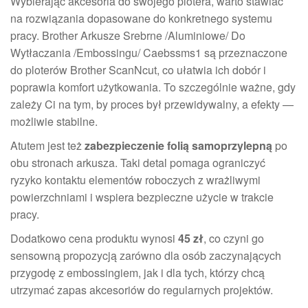
Wybierając akcesoria do swojego plotera, warto stawiać
na rozwiązania dopasowane do konkretnego systemu
pracy. Brother Arkusze Srebrne /Aluminiowe/ Do
Wytłaczania /Embossingu/ Caebssms1 są przeznaczone
do ploterów Brother ScanNcut, co ułatwia ich dobór i
poprawia komfort użytkowania. To szczególnie ważne, gdy
zależy Ci na tym, by proces był przewidywalny, a efekty —
możliwie stabilne.
Atutem jest też
zabezpieczenie folią samoprzylepną
po
obu stronach arkusza. Taki detal pomaga ograniczyć
ryzyko kontaktu elementów roboczych z wrażliwymi
powierzchniami i wspiera bezpieczne użycie w trakcie
pracy.
Dodatkowo cena produktu wynosi
45 zł
, co czyni go
sensowną propozycją zarówno dla osób zaczynających
przygodę z embossingiem, jak i dla tych, którzy chcą
utrzymać zapas akcesoriów do regularnych projektów.