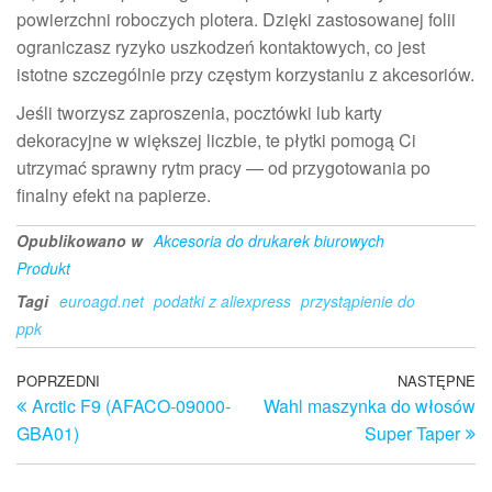
powierzchni roboczych plotera. Dzięki zastosowanej folii
ograniczasz ryzyko uszkodzeń kontaktowych, co jest
istotne szczególnie przy częstym korzystaniu z akcesoriów.
Jeśli tworzysz zaproszenia, pocztówki lub karty
dekoracyjne w większej liczbie, te płytki pomogą Ci
utrzymać sprawny rytm pracy — od przygotowania po
finalny efekt na papierze.
Opublikowano w
Akcesoria do drukarek biurowych
Produkt
Tagi
euroagd.net
podatki z aliexpress
przystąpienie do
ppk
Nawigacja
Poprzedni
POPRZEDNI
NASTĘPNE
N
Arctic F9 (AFACO-09000-
Wahl maszynka do włosów
wpis
w
wpisu
GBA01)
Super Taper