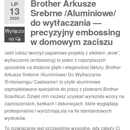
Brother Arkusze
LIP
13
Srebrne /Aluminiowe/
2026
do wytłaczania —
precyzyjny embossing
Wyłączo
no
w domowym zaciszu
Jeśli lubisz tworzyć papierowe projekty z efektem „wow”,
wytłaczanie (embossing) to jeden z najszybszych
sposobów na dodanie głębi i eleganckiej faktury. Brother
Arkusze Srebrne /Aluminiowe/ Do Wytłaczania
/Embossingu/ Caebssms1 to płytki aluminiowe
zaprojektowane specjalnie do pracy z ploterami Brother
ScanNcut. Dzięki nim możesz uzyskać wyraziste wzory na
zaproszeniach, kartkach i dekoracjach, które wyglądają
profesjonalnie i wyróżniają się na tle standardowych
wydruków.
To rozwiązanie jest szczególnie wygodne, gdy zależy Ci