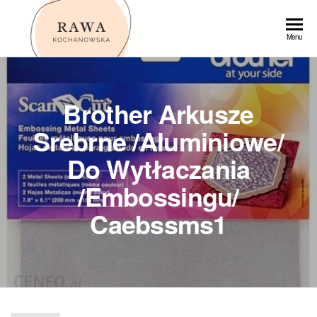
Przejdź
do
Rawa
Menu
treści
Brother Arkusze
Srebrne /Aluminiowe/
Do Wytłaczania
/Embossingu/
Caebssms1