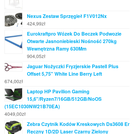
Nexus Zestaw Sprzęgieł F1V012Nx
424,99
zł
Eurokraftpro Wózek Do Beczek Podwozie
Otwarte Jasnoniebieski Nośność 270kg
Wewnętrzna Ramy 630Mm
904,05
zł
Jaguar Nożyczki Fryzjerskie Pastell Plus
Offset 5,75" White Line Berry Left
674,00
zł
Laptop HP Pavilion Gaming
15,6"/Ryzen7/16GB/512GB/NoOS
(15EC1030NW21B70EA)
4049,00
zł
Zebra Czytnik Kodów Kreskowych Ds3608 Er
Ręczny 1D/2D Laser Czarny Zielony