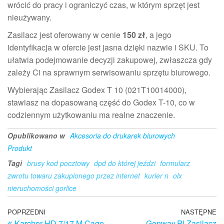
wrócić do pracy i ograniczyć czas, w którym sprzęt jest
nieużywany.
Zasilacz jest oferowany w cenie
150 zł
, a jego
identyfikacja w ofercie jest jasna dzięki nazwie i SKU. To
ułatwia podejmowanie decyzji zakupowej, zwłaszcza gdy
zależy Ci na sprawnym serwisowaniu sprzętu biurowego.
Wybierając Zasilacz Godex T 10 (021T10014000),
stawiasz na dopasowaną część do Godex T-10, co w
codziennym użytkowaniu ma realne znaczenie.
Opublikowano w
Akcesoria do drukarek biurowych
Produkt
Tagi
brusy kod pocztowy
dpd do której jeździ
formularz
zwrotu towaru zakupionego przez internet
kurier n
olx
nieruchomości gorlice
Nawigacja
Poprzedni
POPRZEDNI
NASTĘPNE
N
Karcher HD 7/17 M Cage
Genway.Pl Zasilacz