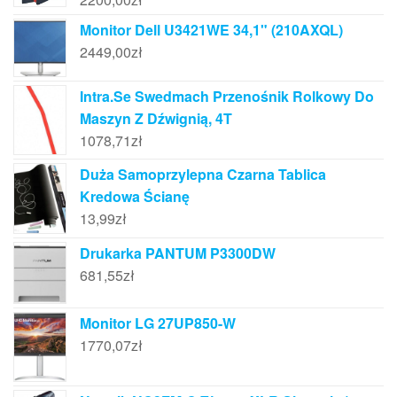
Monitor Dell U3421WE 34,1" (210AXQL)
2449,00
zł
Intra.Se Swedmach Przenośnik Rolkowy Do
Maszyn Z Dźwignią, 4T
1078,71
zł
Duża Samoprzylepna Czarna Tablica
Kredowa Ścianę
13,99
zł
Drukarka PANTUM P3300DW
681,55
zł
Monitor LG 27UP850-W
1770,07
zł