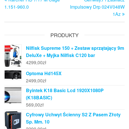
wpis
w
wpisu
1.151-960.0
Impulsowy Drp 024V048W
1Az
PRODUKTY
Nilfisk Supreme 150 + Zestaw sprzątający 9m
DeluXe + Myjka Nilfisk C120 bar
4299,00
zł
Optoma Hd145X
2499,00
zł
Byintek K18 Basic Lcd 1920X1080P
(K18BASIC)
569,00
zł
Cyfrowy Uchwyt Ścienny S2 Z Pasem Złoty
Sp. Mm. 10
2200,00
zł