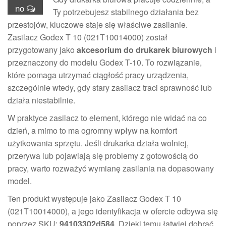
no
Ty potrzebujesz stabilnego działania bez
przestojów, kluczowe staje się właściwe zasilanie.
Zasilacz Godex T 10 (021T10014000) został
przygotowany jako
akcesorium do drukarek biurowych
i
przeznaczony do modelu Godex T-10. To rozwiązanie,
które pomaga utrzymać ciągłość pracy urządzenia,
szczególnie wtedy, gdy stary zasilacz traci sprawność lub
działa niestabilnie.
W praktyce zasilacz to element, którego nie widać na co
dzień, a mimo to ma ogromny wpływ na komfort
użytkowania sprzętu. Jeśli drukarka działa wolniej,
przerywa lub pojawiają się problemy z gotowością do
pracy, warto rozważyć wymianę zasilania na dopasowany
model.
Ten produkt występuje jako Zasilacz Godex T 10
(021T10014000), a jego identyfikacja w ofercie odbywa się
poprzez SKU:
94103302d584
. Dzięki temu łatwiej dobrać