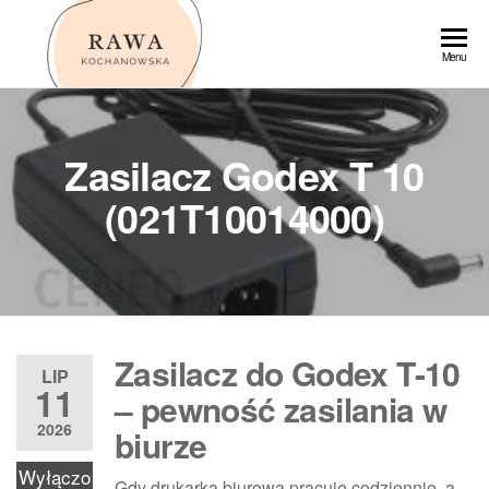
Przejdź
do
Rawa
Menu
treści
Zasilacz Godex T 10
(021T10014000)
Zasilacz do Godex T-10
LIP
11
– pewność zasilania w
2026
biurze
Wyłączo
Gdy drukarka biurowa pracuje codziennie, a