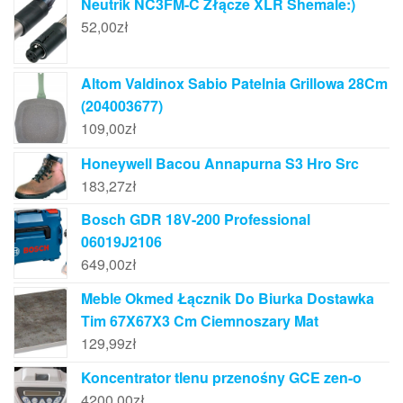
Neutrik NC3FM-C Złącze XLR Shemale:)
52,00
zł
Altom Valdinox Sabio Patelnia Grillowa 28Cm
(204003677)
109,00
zł
Honeywell Bacou Annapurna S3 Hro Src
183,27
zł
Bosch GDR 18V-200 Professional
06019J2106
649,00
zł
Meble Okmed Łącznik Do Biurka Dostawka
Tim 67X67X3 Cm Ciemnoszary Mat
129,99
zł
Koncentrator tlenu przenośny GCE zen-o
4200,00
zł