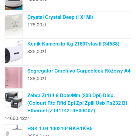
Crystal Crystal Deep (1X1Ml)
175,00
zł
Kenik Kamera Ip Kg 2160Tvfas Il (34588)
835,00
zł
Segregator Carchivo Carpeblock Różowy A4
138,00
zł
Zebra Zt411 8 Dots/Mm (203 Dpi) Disp.
(Colour) Rtc Rfid Epl Zpl Zplii Usb Rs232 Bt
Ethernet (ZT41142T0E00C0Z)
14660,42
zł
HSK 1.04 1002104RKB1KB5
3654,64
zł