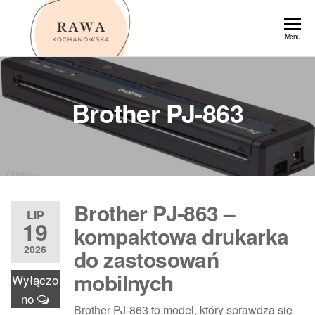
Przejdź
do
Rawa
Menu
treści
Brother PJ-863
Brother PJ-863 –
LIP
19
kompaktowa drukarka
2026
do zastosowań
mobilnych
Wyłączo
no
Brother PJ-863 to model, który sprawdza się