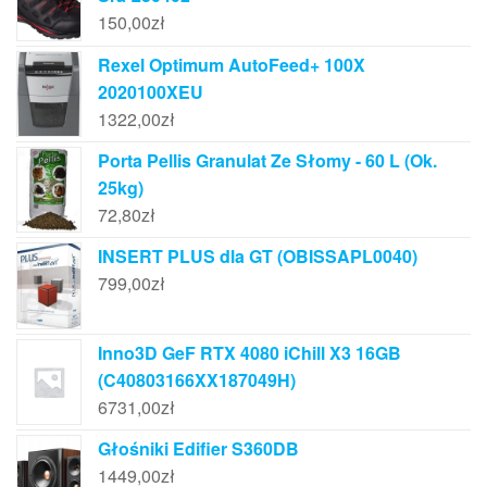
150,00
zł
Rexel Optimum AutoFeed+ 100X
2020100XEU
1322,00
zł
Porta Pellis Granulat Ze Słomy - 60 L (Ok.
25kg)
72,80
zł
INSERT PLUS dla GT (OBISSAPL0040)
799,00
zł
Inno3D GeF RTX 4080 iChill X3 16GB
(C40803166XX187049H)
6731,00
zł
Głośniki Edifier S360DB
1449,00
zł