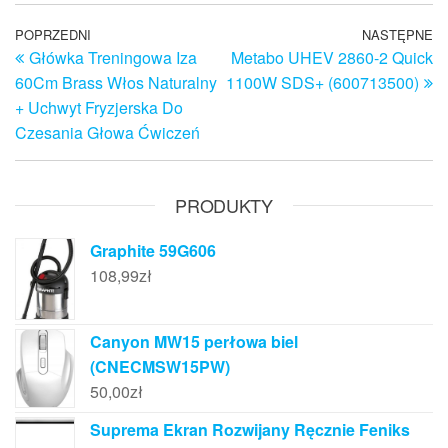
Nawigacja
Poprzedni
POPRZEDNI
NASTĘPNE
N
Główka Treningowa Iza
Metabo UHEV 2860-2 Quick
wpis
w
wpisu
60Cm Brass Włos Naturalny
1100W SDS+ (600713500)
+ Uchwyt Fryzjerska Do
Czesania Głowa Ćwiczeń
PRODUKTY
Graphite 59G606
108,99
zł
Canyon MW15 perłowa biel
(CNECMSW15PW)
50,00
zł
Suprema Ekran Rozwijany Ręcznie Feniks