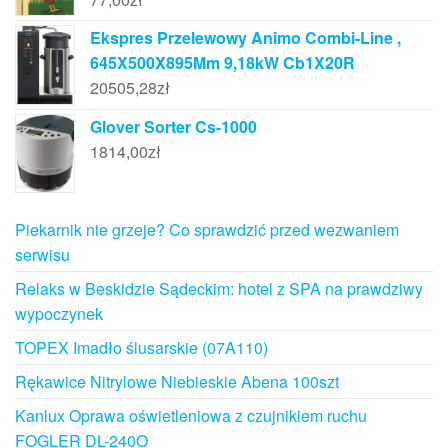
Ekspres Przelewowy Animo Combi-Line ,
645X500X895Mm 9,18kW Cb1X20R
20505,28
zł
Glover Sorter Cs-1000
1814,00
zł
Piekarnik nie grzeje? Co sprawdzić przed wezwaniem
serwisu
Relaks w Beskidzie Sądeckim: hotel z SPA na prawdziwy
wypoczynek
TOPEX Imadło ślusarskie (07A110)
Rękawice Nitrylowe Niebieskie Abena 100szt
Kanlux Oprawa oświetleniowa z czujnikiem ruchu
FOGLER DL-240O