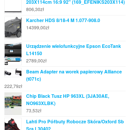
203X114cm 16:9 92" (169_EFENIKS203X114)
806,30
zł
Karcher HDS 8/18-4 M 1.077-908.0
14399,00
zł
Urządzenie wielofunkcyjne Epson EcoTank
L14150
2789,00
zł
Beam Adapter na worek papierowy Alliance
(t071c)
222,79
zł
Chip Black Tusz HP 963XL (3JA30AE,
NO963XLBK)
73,53
zł
Lahti Pro Półbuty Robocze Skóra/Oxford Sb
Sra L30402