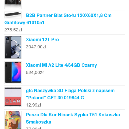
B2B Partner Blat Stołu 120X60X1,8 Cm
Grafitowy 6101051
275,52
zł
Xiaomi 12T Pro
3047,00
zł
Xiaomi Mi A2 Lite 4/64GB Czarny
524,00
zł
gfc Naszywka 3D Flaga Polski z napisem
"Poland" GFT 30 019844 G
12,99
zł
Pasza Dla Kur Niosek Sypka T51 Kokoszka
Smakoszka
77,00
zł