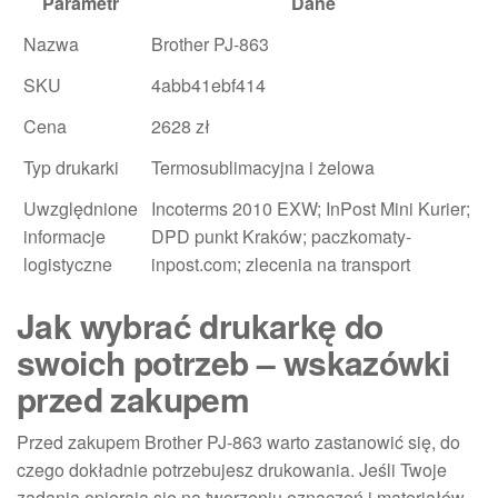
Parametr
Dane
Nazwa
Brother PJ-863
SKU
4abb41ebf414
Cena
2628 zł
Typ drukarki
Termosublimacyjna i żelowa
Uwzględnione
Incoterms 2010 EXW; InPost Mini Kurier;
informacje
DPD punkt Kraków; paczkomaty-
logistyczne
inpost.com; zlecenia na transport
Jak wybrać drukarkę do
swoich potrzeb – wskazówki
przed zakupem
Przed zakupem Brother PJ-863 warto zastanowić się, do
czego dokładnie potrzebujesz drukowania. Jeśli Twoje
zadania opierają się na tworzeniu oznaczeń i materiałów