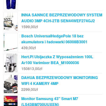
INNA SANNCE BEZPRZEWODOWY SYSTEM
AUDIO 3MP 4CH-2TB SEN44WEF274GJ2
1599,00
zł
Bosch UniversalHedgePole 18 bez
akumulatora i ładowarki 06008B3001
439,00
zł
Hert.Pl Ubijaczka Z Wyposażeniem 100L
Ar100 Varimixer BEA_M1000036
150813,00
zł
DAHUA BEZPRZEWODOWY MONITORING
WIFI 4 KAMERY 4MP
2299,00
zł
Monitor Samsung 43" Smart M7
(LS43BM700UUXEN)