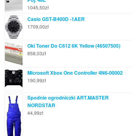
1045,50
zł
Casio GST-B400D -1AER
1709,00
zł
Oki Toner Do C612 6K Yellow (46507505)
858,03
zł
Microsoft Xbox One Controller 4N6-00002
190,99
zł
Spodnie ogrodniczki ART.MASTER
NORDSTAR
44,99
zł