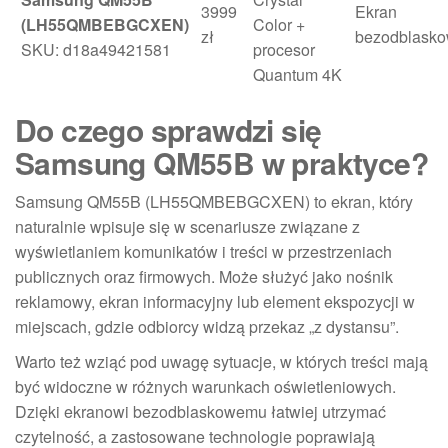
3999
Ekran
(LH55QMBEBGCXEN)
Color +
zł
bezodblask
SKU: d18a49421581
procesor
Quantum 4K
Do czego sprawdzi się
Samsung QM55B w praktyce?
Samsung QM55B (LH55QMBEBGCXEN) to ekran, który
naturalnie wpisuje się w scenariusze związane z
wyświetlaniem komunikatów i treści w przestrzeniach
publicznych oraz firmowych. Może służyć jako nośnik
reklamowy, ekran informacyjny lub element ekspozycji w
miejscach, gdzie odbiorcy widzą przekaz „z dystansu”.
Warto też wziąć pod uwagę sytuacje, w których treści mają
być widoczne w różnych warunkach oświetleniowych.
Dzięki ekranowi bezodblaskowemu łatwiej utrzymać
czytelność, a zastosowane technologie poprawiają