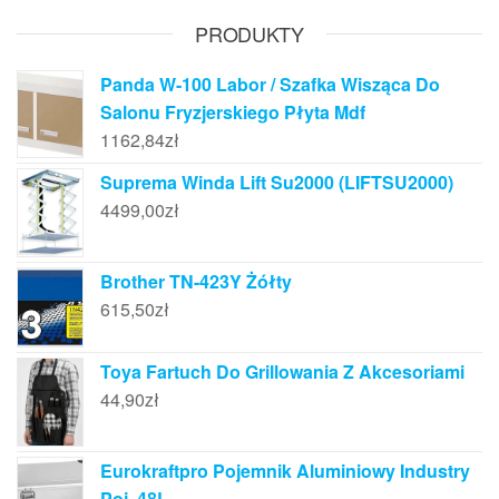
PRODUKTY
Panda W-100 Labor / Szafka Wisząca Do
Salonu Fryzjerskiego Płyta Mdf
1162,84
zł
Suprema Winda Lift Su2000 (LIFTSU2000)
4499,00
zł
Brother TN-423Y Żółty
615,50
zł
Toya Fartuch Do Grillowania Z Akcesoriami
44,90
zł
Eurokraftpro Pojemnik Aluminiowy Industry
Poj. 48L