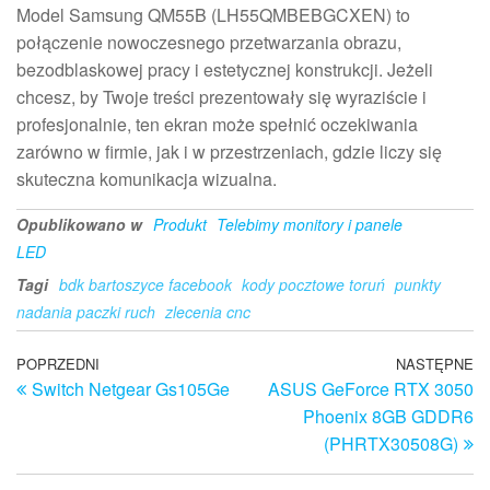
Model Samsung QM55B (LH55QMBEBGCXEN) to
połączenie nowoczesnego przetwarzania obrazu,
bezodblaskowej pracy i estetycznej konstrukcji. Jeżeli
chcesz, by Twoje treści prezentowały się wyraziście i
profesjonalnie, ten ekran może spełnić oczekiwania
zarówno w firmie, jak i w przestrzeniach, gdzie liczy się
skuteczna komunikacja wizualna.
Opublikowano w
Produkt
Telebimy monitory i panele
LED
Tagi
bdk bartoszyce facebook
kody pocztowe toruń
punkty
nadania paczki ruch
zlecenia cnc
Nawigacja
Poprzedni
POPRZEDNI
NASTĘPNE
N
Switch Netgear Gs105Ge
ASUS GeForce RTX 3050
wpis
w
wpisu
Phoenix 8GB GDDR6
(PHRTX30508G)