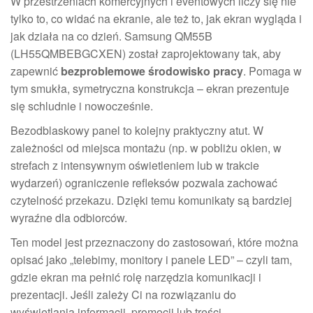
W przestrzeniach komercyjnych i eventowych liczy się nie
tylko to, co widać na ekranie, ale też to, jak ekran wygląda i
jak działa na co dzień. Samsung QM55B
(LH55QMBEBGCXEN) został zaprojektowany tak, aby
zapewnić
bezproblemowe środowisko pracy
. Pomaga w
tym smukła, symetryczna konstrukcja – ekran prezentuje
się schludnie i nowocześnie.
Bezodblaskowy panel to kolejny praktyczny atut. W
zależności od miejsca montażu (np. w pobliżu okien, w
strefach z intensywnym oświetleniem lub w trakcie
wydarzeń) ograniczenie refleksów pozwala zachować
czytelność przekazu. Dzięki temu komunikaty są bardziej
wyraźne dla odbiorców.
Ten model jest przeznaczony do zastosowań, które można
opisać jako „telebimy, monitory i panele LED” – czyli tam,
gdzie ekran ma pełnić rolę narzędzia komunikacji i
prezentacji. Jeśli zależy Ci na rozwiązaniu do
wyświetlania informacji, promocji lub treści