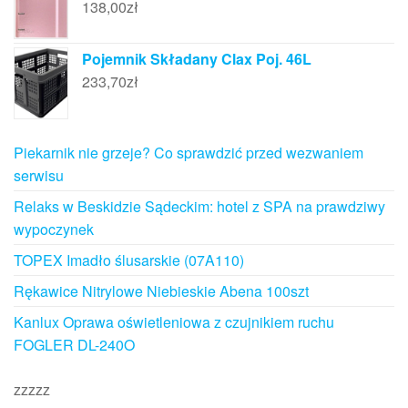
138,00
zł
Pojemnik Składany Clax Poj. 46L
233,70
zł
Piekarnik nie grzeje? Co sprawdzić przed wezwaniem
serwisu
Relaks w Beskidzie Sądeckim: hotel z SPA na prawdziwy
wypoczynek
TOPEX Imadło ślusarskie (07A110)
Rękawice Nitrylowe Niebieskie Abena 100szt
Kanlux Oprawa oświetleniowa z czujnikiem ruchu
FOGLER DL-240O
zzzzz