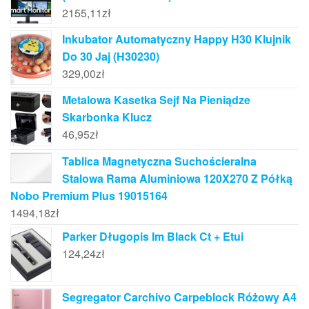
2155,11
zł
Inkubator Automatyczny Happy H30 Klujnik
Do 30 Jaj (H30230)
329,00
zł
Metalowa Kasetka Sejf Na Pieniądze
Skarbonka Klucz
46,95
zł
Tablica Magnetyczna Suchościeralna
Stalowa Rama Aluminiowa 120X270 Z Półką
Nobo Premium Plus 19015164
1494,18
zł
Parker Długopis Im Black Ct + Etui
124,24
zł
Segregator Carchivo Carpeblock Różowy A4