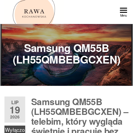
Przejdź
do
Rawa
Menu
treści
Samsung QM55B
(LH55QMBEBGCXEN)
Samsung QM55B
LIP
19
(LH55QMBEBGCXEN) –
2026
telebim, który wygląda
świetnie i pracuje bez
Wyłączo