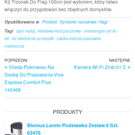
Kij Trzonek Do Flag 100cm jest wyborem, który łatwo
włączyć do przygotowań bez zbędnych domysłów.
Opublikowano w
Produkt
Symbole narodowe i flagi
Tagi
dpd nadaj
kłodawa kod pocztowy
messenger od ilu
lat
tnt sledzenie przesyłki
zabka bedzie placowka
medyczna
Nawigacja
Poprzedni
POPRZEDNI
NASTĘPNE
N
Vileda Pokrowiec Na
Kamera Wi-Fi Zmb-01 C
wpis
w
wpisu
Deskę Do Prasowania Viva
Express Comfort Plus
142468
PRODUKTY
Blomus Lareto Podstawka Zestaw 6 Szt.
63476