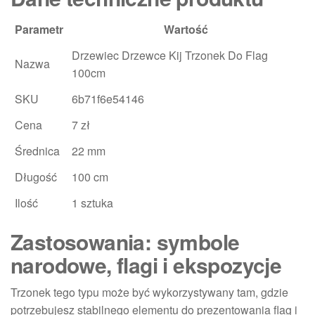
Parametr
Wartość
Drzewiec Drzewce Kij Trzonek Do Flag
Nazwa
100cm
SKU
6b71f6e54146
Cena
7 zł
Średnica
22 mm
Długość
100 cm
Ilość
1 sztuka
Zastosowania: symbole
narodowe, flagi i ekspozycje
Trzonek tego typu może być wykorzystywany tam, gdzie
potrzebujesz stabilnego elementu do prezentowania flag i