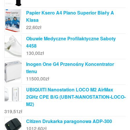
Papier Ksero A4 Plano Superior Biały A
Klasa
22,60
zł
Obuwie Medyczne Profilaktyczne Saboty
4458
130,00
zł
Inogen One G4 Przenośny Koncentrator
tlenu
11500,00
zł
UBIQUITI Nanostation LOCO M2 AirMax
2GHz CPE B/G (UBNT-NANOSTATION-LOCO-
M2)
319,51
zł
Citizen Drukarka paragonowa ADP-300
1012,60
zł