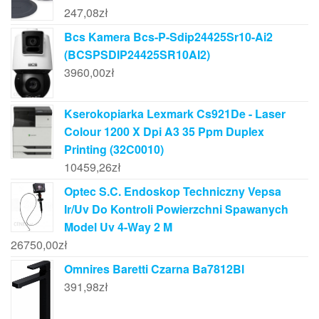
247,08
zł
Bcs Kamera Bcs-P-Sdip24425Sr10-Ai2
(BCSPSDIP24425SR10AI2)
3960,00
zł
Kserokopiarka Lexmark Cs921De - Laser
Colour 1200 X Dpi A3 35 Ppm Duplex
Printing (32C0010)
10459,26
zł
Optec S.C. Endoskop Techniczny Vepsa
Ir/Uv Do Kontroli Powierzchni Spawanych
Model Uv 4-Way 2 M
26750,00
zł
Omnires Baretti Czarna Ba7812Bl
391,98
zł