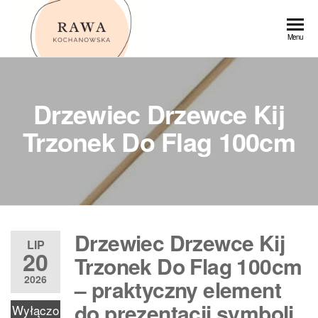
Przejdź
do
Rawa
Menu
treści
Drzewiec Drzewce Kij
Trzonek Do Flag 100cm
Drzewiec Drzewce Kij
LIP
20
Trzonek Do Flag 100cm
2026
– praktyczny element
do prezentacji symboli
Wyłączo