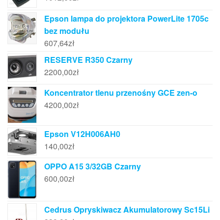
Epson lampa do projektora PowerLite 1705c
bez modułu
607,64
zł
RESERVE R350 Czarny
2200,00
zł
Koncentrator tlenu przenośny GCE zen-o
4200,00
zł
Epson V12H006AH0
140,00
zł
OPPO A15 3/32GB Czarny
600,00
zł
Cedrus Opryskiwacz Akumulatorowy Sc15Li