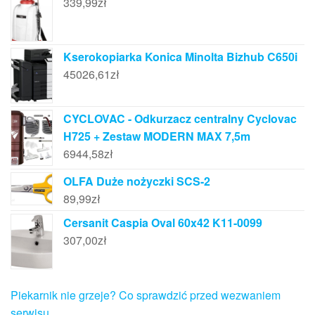
339,99
zł
Kserokopiarka Konica Minolta Bizhub C650i
45026,61
zł
CYCLOVAC - Odkurzacz centralny Cyclovac
H725 + Zestaw MODERN MAX 7,5m
6944,58
zł
OLFA Duże nożyczki SCS-2
89,99
zł
Cersanit Caspia Oval 60x42 K11-0099
307,00
zł
Piekarnik nie grzeje? Co sprawdzić przed wezwaniem
serwisu