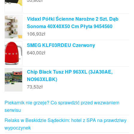
Vidaxl Półki Ścienne Narożne 2 Szt. Dąb
Sonoma 40X40X50 Cm Płyta 9454560
106,93
zł
SMEG KLF03RDEU Czerwony
640,00
zł
Chip Black Tusz HP 963XL (3JA30AE,
NO963XLBK)
73,53
zł
Piekarnik nie grzeje? Co sprawdzić przed wezwaniem
serwisu
Relaks w Beskidzie Sądeckim: hotel z SPA na prawdziwy
wypoczynek