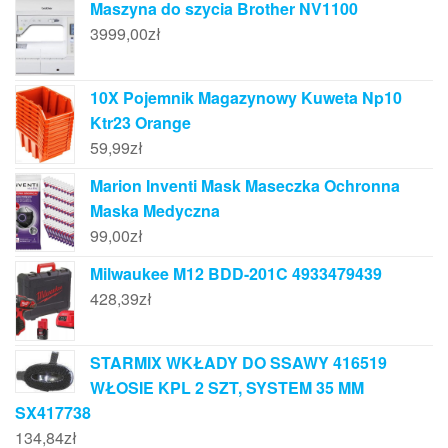
Maszyna do szycia Brother NV1100
3999,00
zł
10X Pojemnik Magazynowy Kuweta Np10
Ktr23 Orange
59,99
zł
Marion Inventi Mask Maseczka Ochronna
Maska Medyczna
99,00
zł
Milwaukee M12 BDD-201C 4933479439
428,39
zł
STARMIX WKŁADY DO SSAWY 416519
WŁOSIE KPL 2 SZT, SYSTEM 35 MM
SX417738
134,84
zł