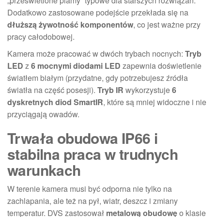
„prześwietlone plamy” typowe dla starszych rozwiązań.
Dodatkowo zastosowane podejście przekłada się na
dłuższą żywotność komponentów
, co jest ważne przy
pracy całodobowej.
Kamera może pracować w dwóch trybach nocnych:
Tryb
LED
z
6 mocnymi diodami LED
zapewnia doświetlenie
światłem białym (przydatne, gdy potrzebujesz źródła
światła na część posesji).
Tryb IR
wykorzystuje
6
dyskretnych diod SmartIR
, które są mniej widoczne i nie
przyciągają owadów.
Trwała obudowa IP66 i
stabilna praca w trudnych
warunkach
W terenie kamera musi być odporna nie tylko na
zachlapania, ale też na pył, wiatr, deszcz i zmiany
temperatur. DVS zastosował
metalową obudowę
o klasie