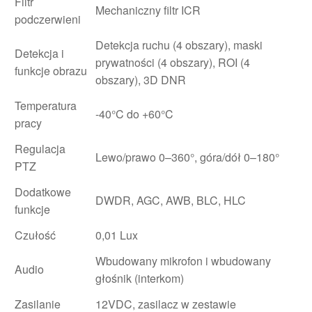
Filtr
Mechaniczny filtr ICR
podczerwieni
Detekcja ruchu (4 obszary), maski
Detekcja i
prywatności (4 obszary), ROI (4
funkcje obrazu
obszary), 3D DNR
Temperatura
-40°C do +60°C
pracy
Regulacja
Lewo/prawo 0–360°, góra/dół 0–180°
PTZ
Dodatkowe
DWDR, AGC, AWB, BLC, HLC
funkcje
Czułość
0,01 Lux
Wbudowany mikrofon i wbudowany
Audio
głośnik (interkom)
Zasilanie
12VDC, zasilacz w zestawie