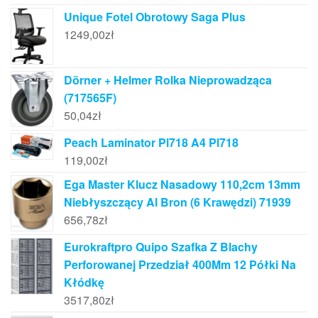
Unique Fotel Obrotowy Saga Plus
1249,00
zł
Dörner + Helmer Rolka Nieprowadząca
(717565F)
50,04
zł
Peach Laminator Pl718 A4 Pl718
119,00
zł
Ega Master Klucz Nasadowy 110,2cm 13mm
Niebłyszczący Al Bron (6 Krawędzi) 71939
656,78
zł
Eurokraftpro Quipo Szafka Z Blachy
Perforowanej Przedział 400Mm 12 Półki Na
Kłódkę
3517,80
zł