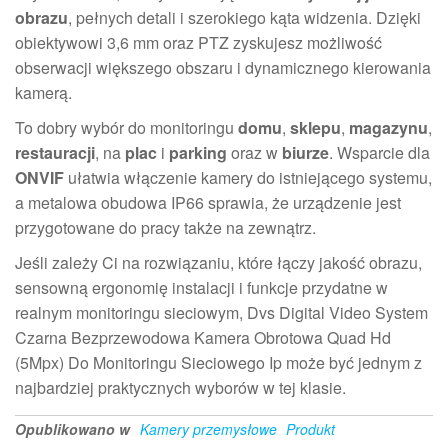
obrazu
, pełnych detali i szerokiego kąta widzenia. Dzięki
obiektywowi 3,6 mm oraz PTZ zyskujesz możliwość
obserwacji większego obszaru i dynamicznego kierowania
kamerą.
To dobry wybór do monitoringu
domu
,
sklepu
,
magazynu
,
restauracji
, na
plac
i
parking
oraz w
biurze
. Wsparcie dla
ONVIF
ułatwia włączenie kamery do istniejącego systemu,
a metalowa obudowa IP66 sprawia, że urządzenie jest
przygotowane do pracy także na zewnątrz.
Jeśli zależy Ci na rozwiązaniu, które łączy jakość obrazu,
sensowną ergonomię instalacji i funkcje przydatne w
realnym monitoringu sieciowym, Dvs Digital Video System
Czarna Bezprzewodowa Kamera Obrotowa Quad Hd
(5Mpx) Do Monitoringu Sieciowego Ip może być jednym z
najbardziej praktycznych wyborów w tej klasie.
Opublikowano w
Kamery przemysłowe
Produkt