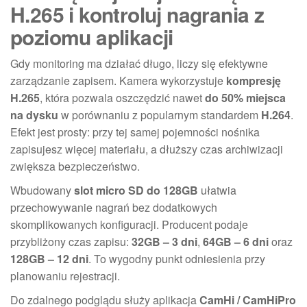
H.265 i kontroluj nagrania z
poziomu aplikacji
Gdy monitoring ma działać długo, liczy się efektywne
zarządzanie zapisem. Kamera wykorzystuje
kompresję
H.265
, która pozwala oszczędzić nawet
do 50% miejsca
na dysku
w porównaniu z popularnym standardem
H.264
.
Efekt jest prosty: przy tej samej pojemności nośnika
zapisujesz więcej materiału, a dłuższy czas archiwizacji
zwiększa bezpieczeństwo.
Wbudowany
slot micro SD do 128GB
ułatwia
przechowywanie nagrań bez dodatkowych
skomplikowanych konfiguracji. Producent podaje
przybliżony czas zapisu:
32GB – 3 dni
,
64GB – 6 dni
oraz
128GB – 12 dni
. To wygodny punkt odniesienia przy
planowaniu rejestracji.
Do zdalnego podglądu służy aplikacja
CamHi / CamHiPro