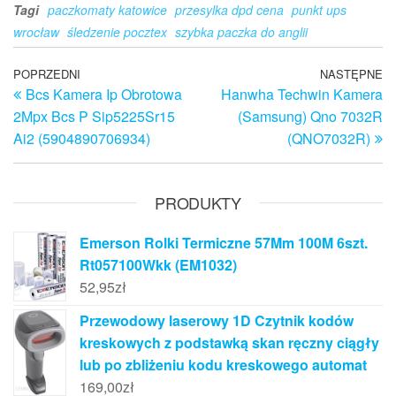
Tagi
paczkomaty katowice
przesylka dpd cena
punkt ups
wrocław
śledzenie pocztex
szybka paczka do anglii
Nawigacja
Poprzedni
POPRZEDNI
NASTĘPNE
N
Bcs Kamera Ip Obrotowa
Hanwha Techwin Kamera
wpis
w
wpisu
2Mpx Bcs P Sip5225Sr15
(Samsung) Qno 7032R
Ai2 (5904890706934)
(QNO7032R)
PRODUKTY
Emerson Rolki Termiczne 57Mm 100M 6szt.
Rt057100Wkk (EM1032)
52,95
zł
Przewodowy laserowy 1D Czytnik kodów
kreskowych z podstawką skan ręczny ciągły
lub po zbliżeniu kodu kreskowego automat
169,00
zł