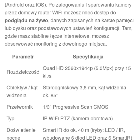
(Android oraz iOS). Po zalogowaniu i sparowaniu kamery
przez domowy router WiFi możesz mieć dostęp do
podglądu na żywo
, danych zapisanych na karcie pamięci
lub dysku oraz podstawowych ustawień konfiguracji. Tam,
gdzie masz stabilne łącze internetowe, możesz
obserwować monitoring z dowolnego miejsca.
Parametr
Specyfikacja
Quad HD 2560x1944p (5.0Mpx) przy 15
Rozdzielczość
kl./s
Obiektyw / kąt
Stałoogniskowy 3,6 mm, kąt widzenia
widzenia
ok. 85°
Przetwornik
1/3″ Progressive Scan CMOS
Typ
IP WiFi PTZ (kamera obrotowa)
Doświetlenie
Smart IR do ok. 40 m (tryby: LED / IR,
nocne
wbudowane 6 diod LED oraz 6 SmartIR)