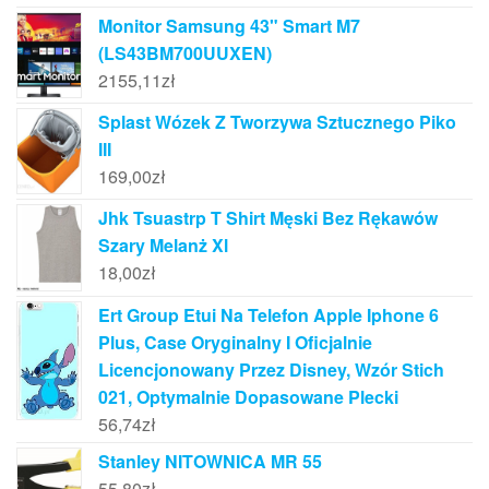
Monitor Samsung 43" Smart M7
(LS43BM700UUXEN)
2155,11
zł
Splast Wózek Z Tworzywa Sztucznego Piko
III
169,00
zł
Jhk Tsuastrp T Shirt Męski Bez Rękawów
Szary Melanż Xl
18,00
zł
Ert Group Etui Na Telefon Apple Iphone 6
Plus, Case Oryginalny I Oficjalnie
Licencjonowany Przez Disney, Wzór Stich
021, Optymalnie Dopasowane Plecki
56,74
zł
Stanley NITOWNICA MR 55
55,80
zł