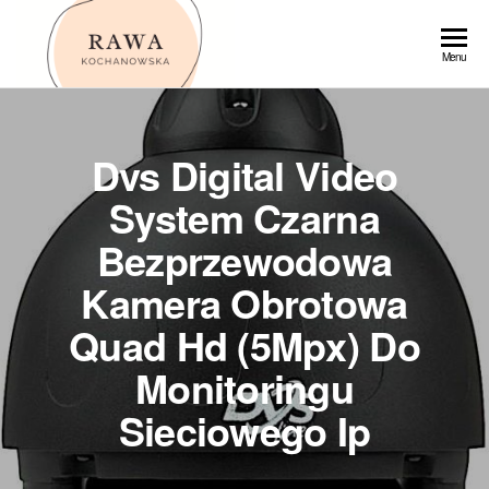
Przejdź
do
Rawa
Menu
treści
Dvs Digital Video
System Czarna
Bezprzewodowa
Kamera Obrotowa
Quad Hd (5Mpx) Do
Monitoringu
Sieciowego Ip