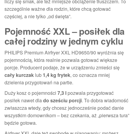
liczy się smak, ale też mniejsze obciążenie tłuszczem. To
szczególnie ważne dla rodzin, które chcą gotować
częściej, a nie tylko „od święta”.
Pojemność XXL – posiłek dla
całej rodziny w jednym cyklu
PHILIPS Premium Airfryer XXL HD9650/90 wyróżnia się
pojemnością, która realnie pozwala gotować większe
porcje. Producent podaje, że w urządzeniu zmieści się
cały kurczak
lub
1,4 kg frytek
, co oznacza mniej
dzielenia przygotowań na partie.
Duży kosz o pojemności
7,3 l
pozwala przygotować
posiłek nawet dla
do sześciu porcji
. To dobra wiadomość
zwłaszcza wtedy, gdy chcesz jednocześnie podać danie
wszystkim domownikom – bez czekania, aż „pierwsza tura”
będzie gotowa.
Airfryer XXL daje też swobodę w planowaniu: możesz