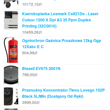
10172,10
zł
Kserokopiarka Lexmark Cs921De - Laser
Colour 1200 X Dpi A3 35 Ppm Duplex
Printing (32C0010)
10459,26
zł
Ogniochron Gaśnica Proszkowa 12kg Ogp
12Xabc E C
504,99
zł
Bissell EV675 2601N
798,00
zł
Przenośny Koncentrator Tlenu Lovego 102P
Black 5L/Min (Dostępny Od Ręki)
3999,00
zł