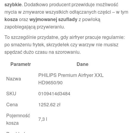
szybkie
. Dodatkowo producent przewiduje możliwość
mycia w zmywarce wszystkich odłączanych części – w tym
kosza
oraz
wyjmowanej szuflady
z powłoką
zapobiegającą przywieraniu.
To szczególnie przydatne, gdy airfryer pracuje regularnie:
po smażeniu frytek, skrzydełek czy warzyw nie musisz
spędzać dużo czasu na szorowaniu.
Parametr
Dane
PHILIPS Premium Airfryer XXL
Nazwa
HD9650/90
SKU
0109414d3484
Cena
1252.62 zł
Pojemność
7,3 l
kosza