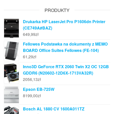
PRODUKTY
Drukarka HP LaserJet Pro P1606dn Printer
(CE749A#BAZ)
649,99
zł
Fellowes Podstawka na dokumenty z MEMO
BOARD Office Suites Fellowes (FE-104)
61,29
zł
Inno3D GeForce RTX 2060 Twin X2 OC 12GB
GDDR6 (N20602-12D6X-1713VA32R)
2056,13
zł
Epson EB-725W
8199,00
zł
Bosch AL 1880 CV 1600A011TZ