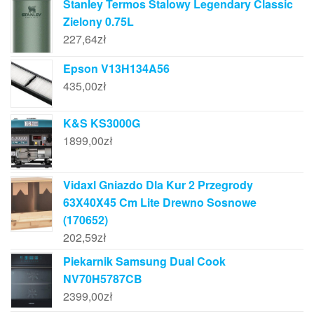
Stanley Termos Stalowy Legendary Classic
Zielony 0.75L
227,64
zł
Epson V13H134A56
435,00
zł
K&S KS3000G
1899,00
zł
Vidaxl Gniazdo Dla Kur 2 Przegrody
63X40X45 Cm Lite Drewno Sosnowe
(170652)
202,59
zł
Piekarnik Samsung Dual Cook
NV70H5787CB
2399,00
zł