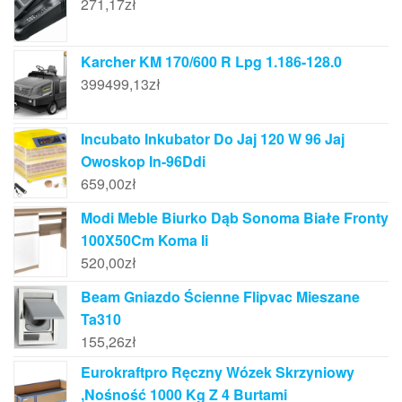
271,17
zł
Karcher KM 170/600 R Lpg 1.186-128.0
399499,13
zł
Incubato Inkubator Do Jaj 120 W 96 Jaj
Owoskop In-96Ddi
659,00
zł
Modi Meble Biurko Dąb Sonoma Białe Fronty
100X50Cm Koma Ii
520,00
zł
Beam Gniazdo Ścienne Flipvac Mieszane
Ta310
155,26
zł
Eurokraftpro Ręczny Wózek Skrzyniowy
,Nośność 1000 Kg Z 4 Burtami