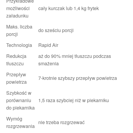
Przykładowe
możliwości
cały kurczak lub 1,4 kg frytek
załadunku
Maks. liczba
do sześciu porcji
porcji
Technologia
Rapid Air
Redukcja
aż do 90% mniej tłuszczu podczas
tłuszczu
smażenia
Przepływ
7-krotnie szybszy przepływ powietrza
powietrza
Szybkość w
porównaniu
1,5 raza szybciej niż w piekarniku
do piekarnika
Wymóg
nie trzeba rozgrzewać
rozgrzewania