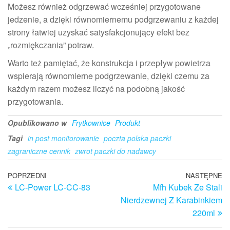
Możesz również odgrzewać wcześniej przygotowane
jedzenie, a dzięki równomiernemu podgrzewaniu z każdej
strony łatwiej uzyskać satysfakcjonujący efekt bez
„rozmiękczania” potraw.
Warto też pamiętać, że konstrukcja i przepływ powietrza
wspierają równomierne podgrzewanie, dzięki czemu za
każdym razem możesz liczyć na podobną jakość
przygotowania.
Opublikowano w
Frytkownice
Produkt
Tagi
in post monitorowanie
poczta polska paczki
zagraniczne cennik
zwrot paczki do nadawcy
Nawigacja
Poprzedni
POPRZEDNI
NASTĘPNE
N
LC-Power LC-CC-83
Mfh Kubek Ze Stali
wpis
w
wpisu
Nierdzewnej Z Karabinkiem
220ml