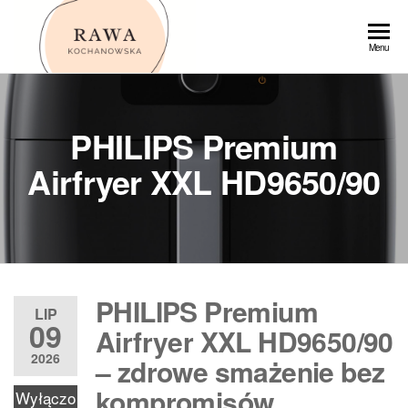
Przejdź
do
Rawa
Menu
treści
PHILIPS Premium
Airfryer XXL HD9650/90
PHILIPS Premium
LIP
09
Airfryer XXL HD9650/90
2026
– zdrowe smażenie bez
kompromisów
Wyłączo