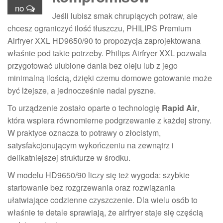
no
Jeśli lubisz smak chrupiących potraw, ale
chcesz ograniczyć ilość tłuszczu, PHILIPS Premium
Airfryer XXL HD9650/90 to propozycja zaprojektowana
właśnie pod takie potrzeby. Philips Airfryer XXL pozwala
przygotować ulubione dania bez oleju lub z jego
minimalną ilością, dzięki czemu domowe gotowanie może
być lżejsze, a jednocześnie nadal pyszne.
To urządzenie zostało oparte o technologię
Rapid Air
,
która wspiera równomierne podgrzewanie z każdej strony.
W praktyce oznacza to potrawy o złocistym,
satysfakcjonującym wykończeniu na zewnątrz i
delikatniejszej strukturze w środku.
W modelu HD9650/90 liczy się też wygoda: szybkie
startowanie bez rozgrzewania oraz rozwiązania
ułatwiające codzienne czyszczenie. Dla wielu osób to
właśnie te detale sprawiają, że airfryer staje się częścią