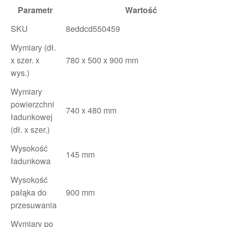
Parametr
Wartość
SKU
8eddcd550459
Wymiary (dł.
x szer. x
780 x 500 x 900 mm
wys.)
Wymiary
powierzchni
740 x 480 mm
ładunkowej
(dł. x szer.)
Wysokość
145 mm
ładunkowa
Wysokość
pałąka do
900 mm
przesuwania
Wymiary po