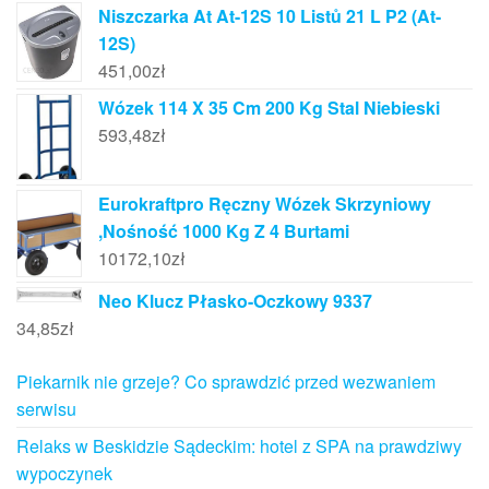
Niszczarka At At-12S 10 Listů 21 L P2 (At-
12S)
451,00
zł
Wózek 114 X 35 Cm 200 Kg Stal Niebieski
593,48
zł
Eurokraftpro Ręczny Wózek Skrzyniowy
,Nośność 1000 Kg Z 4 Burtami
10172,10
zł
Neo Klucz Płasko-Oczkowy 9337
34,85
zł
Piekarnik nie grzeje? Co sprawdzić przed wezwaniem
serwisu
Relaks w Beskidzie Sądeckim: hotel z SPA na prawdziwy
wypoczynek