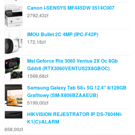
Canon i-SENSYS MF445DW 3514C007
2792,43
zł
IMOU Bullet 2C 4MP (IPC-F42P)
172,18
zł
Msi Geforce Rtx 3060 Ventus 2X Oc 8Gb
Gddr6 (RTX3060VENTUS2X8GBOC)
1568,68
zł
Samsung Galaxy Tab S8+ 5G 12.4" 8/128GB
Grafitowy (SM-X806BZAAEUB)
5199,00
zł
HIKVISION REJESTRATOR IP DS-7604NI-
K1(C)/ALARM
658,00
zł