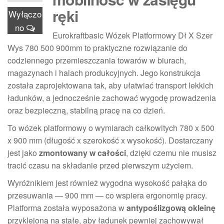
ręki
Wyłączo
no
Eurokraftbasic Wózek Platformowy Dł X Szer
Wys 780 500 900mm to praktyczne rozwiązanie do
codziennego przemieszczania towarów w biurach,
magazynach i halach produkcyjnych. Jego konstrukcja
została zaprojektowana tak, aby ułatwiać transport lekkich
ładunków, a jednocześnie zachować wygodę prowadzenia
oraz bezpieczną, stabilną pracę na co dzień.
To wózek platformowy o wymiarach całkowitych 780 x 500
x 900 mm (długość x szerokość x wysokość). Dostarczany
jest jako
zmontowany w całości
, dzięki czemu nie musisz
tracić czasu na składanie przed pierwszym użyciem.
Wyróżnikiem jest również wygodna wysokość pałąka do
przesuwania — 900 mm — co wspiera ergonomię pracy.
Platforma została wyposażona w
antypoślizgową okleinę
przyklejoną na stałe, aby ładunek pewniej zachowywał