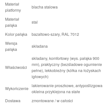
Materiał
blacha stalowa
platformy
Materiał
stal
pałąka
Kolor pałąka
bazaltowo-szary, RAL 7012
Wersja
składana
pałąka
składany, komfortowy (wys. pałąka 900
mm), praktyczny (bezśladowe ogumienie
Właściwości
pełne), lekkobieżny (kółka na łożyskach
igłowych)
lakierowanie proszkowe, antypoślizgowa
Wykończenie
okleina przyklejona na stałe
Dostawa
zmontowane / w całości