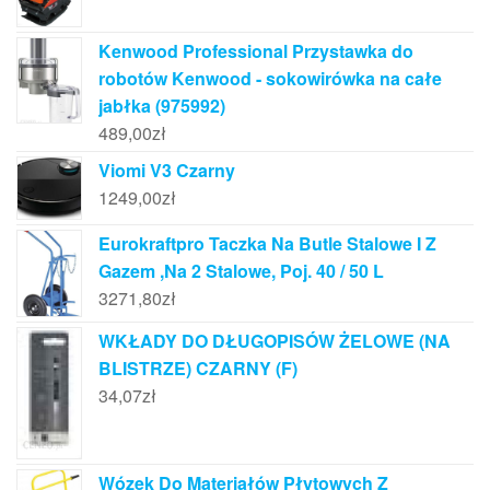
Kenwood Professional Przystawka do
robotów Kenwood - sokowirówka na całe
jabłka (975992)
489,00
zł
Viomi V3 Czarny
1249,00
zł
Eurokraftpro Taczka Na Butle Stalowe I Z
Gazem ,Na 2 Stalowe, Poj. 40 / 50 L
3271,80
zł
WKŁADY DO DŁUGOPISÓW ŻELOWE (NA
BLISTRZE) CZARNY (F)
34,07
zł
Wózek Do Materiałów Płytowych Z