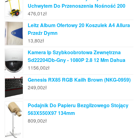
Uchwytem Do Przenoszenia Nośność 200
476,01
zł
Leitz Album Ofertowy 20 Koszulek A4 Allura
Przeźr Dymn
13,80
zł
Kamera Ip Szybkoobrotowa Zewnętrzna
Sd22204Db-Gny - 1080P 2.8 12 Mm Dahua
1156,00
zł
Genesis RX85 RGB Kailh Brown (NKG-0959)
249,00
zł
Podajnik Do Papieru Bezgilzowego Stojący
563X550X97 134mm
809,00
zł