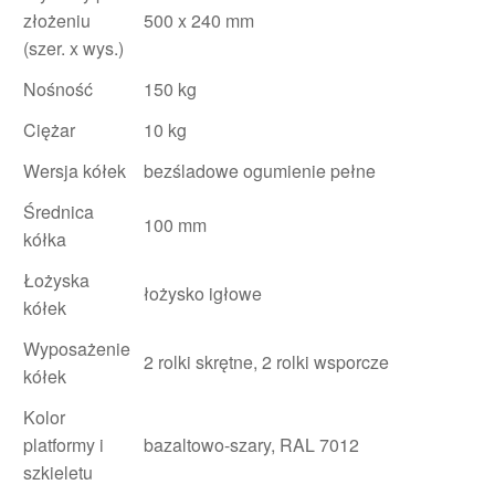
złożeniu
500 x 240 mm
(szer. x wys.)
Nośność
150 kg
Ciężar
10 kg
Wersja kółek
bezśladowe ogumienie pełne
Średnica
100 mm
kółka
Łożyska
łożysko igłowe
kółek
Wyposażenie
2 rolki skrętne, 2 rolki wsporcze
kółek
Kolor
platformy i
bazaltowo-szary, RAL 7012
szkieletu