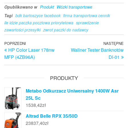
Opublikowano w
Produkt
Wózki transportowe
Tagi
bdk bartoszyce facebook
firma transportowa cennik
ile idzie paczka pocztowa priorytetowa
sprawdzenie
zawartości przesyłki
zwrot paczki do nadawcy
Nawigacja
Poprzedni
POPRZEDNI
NASTĘPNE
N
HP Color Laser 178nw
Wallner Tester Banknotów
wpis
w
wpisu
MFP (4ZB96A)
Dl-01
PRODUKTY
Metabo Odkurzacz Uniwersalny 1400W Asr
25L Sc
1538,42
zł
Altrad Belle RPX 35/50D
23837,40
zł