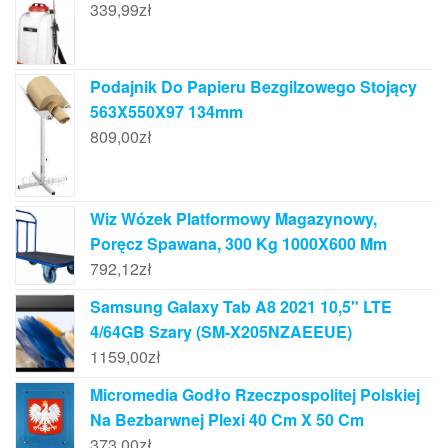
339,99
zł
Podajnik Do Papieru Bezgilzowego Stojący
563X550X97 134mm
809,00
zł
Wiz Wózek Platformowy Magazynowy,
Poręcz Spawana, 300 Kg 1000X600 Mm
792,12
zł
Samsung Galaxy Tab A8 2021 10,5" LTE
4/64GB Szary (SM-X205NZAEEUE)
1159,00
zł
Micromedia Godło Rzeczpospolitej Polskiej
Na Bezbarwnej Plexi 40 Cm X 50 Cm
373,00
zł