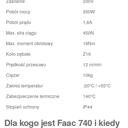
Zasilanie
230V
Pobór mocy
350W
Pobór prądu
1,6A
Max. siła ciągu
450N
Max. moment obrotowy
18Nm
Koło zębate
Z16
Prędkość przesuwu
12 m/min
Ciężar
10kg
Zakres temperatur
-20°C / +55°C
Zabezpieczenie termiczne
140°C
Stopień ochrony
IP44
Dla kogo jest Faac 740 i kiedy