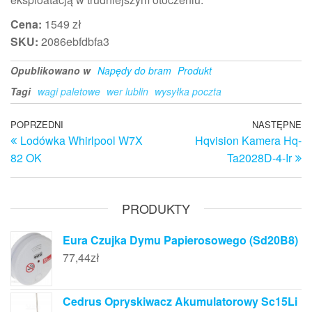
Cena:
1549 zł
SKU:
2086ebfdbfa3
Opublikowano w
Napędy do bram
Produkt
Tagi
wagi paletowe
wer lublin
wysyłka poczta
Nawigacja
Poprzedni
POPRZEDNI
NASTĘPNE
N
Lodówka Whirlpool W7X
Hqvision Kamera Hq-
wpis
w
wpisu
82 OK
Ta2028D-4-Ir
PRODUKTY
Eura Czujka Dymu Papierosowego (Sd20B8)
77,44
zł
Cedrus Opryskiwacz Akumulatorowy Sc15Li