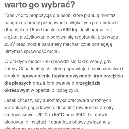
warto go wybrać?
Faac 740 to propozycja dla osób, które planują montaż
napędu do bramy przesuwnej o większych parametrach:
długości do
15 m
i masie do
500 kg
. Jeśli brama jest
ciężka, a użytkowanie odbywa się regularnie, przewaga
230V oraz mocne parametry mechaniczne pomagają
utrzymać sprawność ruchu.
W praktyce model 740 sprawdzi się także wtedy, gdy
zależy Ci na funkcjach, które poprawiają bezpieczeństwo i
komfort:
spowolnienie i wyhamowywanie
,
tryb przejścia
dla pieszych
oraz informowanie o
przeglądzie
okresowym
w oparciu o liczbę cykli.
Jeżeli chcesz, aby automatyka pracowała w różnych
warunkach pogodowych, docenisz również parametry
środowiskowe:
-20°C / +55°C
oraz
IP44
. To ułatwia
planowanie instalacji i ogranicza obawy związane z
eksploatacją w trudniejszym otoczeniu.