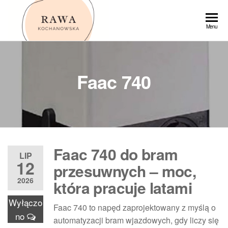
Przejdź
do
Rawa
Menu
treści
Faac 740
Faac 740 do bram
LIP
12
przesuwnych – moc,
2026
która pracuje latami
Wyłączo
Faac 740 to napęd zaprojektowany z myślą o
no
automatyzacji bram wjazdowych, gdy liczy się