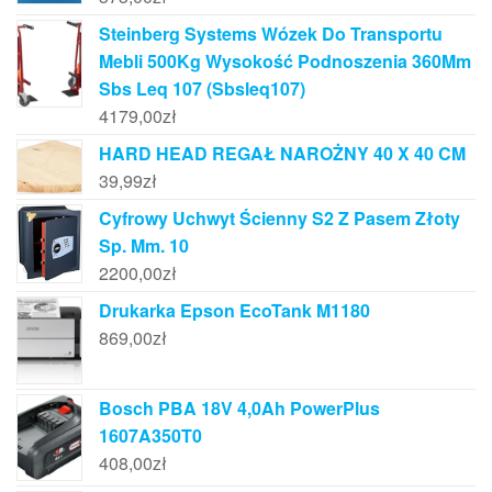
Steinberg Systems Wózek Do Transportu
Mebli 500Kg Wysokość Podnoszenia 360Mm
Sbs Leq 107 (Sbsleq107)
4179,00
zł
HARD HEAD REGAŁ NAROŻNY 40 X 40 CM
39,99
zł
Cyfrowy Uchwyt Ścienny S2 Z Pasem Złoty
Sp. Mm. 10
2200,00
zł
Drukarka Epson EcoTank M1180
869,00
zł
Bosch PBA 18V 4,0Ah PowerPlus
1607A350T0
408,00
zł