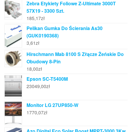
Zebra Etykiety Foliowe Z-Ultimate 3000T
57X19 - 3300 Szt.
185,17
zł
Pelikan Gumka Do Ścierania As30
(GUK0190368)
3,61
zł
Hirschmann Mab 8100 S Złącze Żeńskie Do
Obudowy 8-Pin
18,00
zł
Epson SC-T5400M
23049,00
zł
Monitor LG 27UP850-W
1770,07
zł
Azo Digital Eco Solar Boost MPPT-3000 3Kw