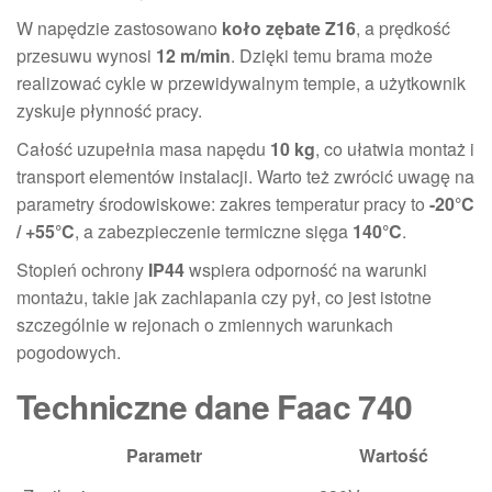
W napędzie zastosowano
koło zębate Z16
, a prędkość
przesuwu wynosi
12 m/min
. Dzięki temu brama może
realizować cykle w przewidywalnym tempie, a użytkownik
zyskuje płynność pracy.
Całość uzupełnia masa napędu
10 kg
, co ułatwia montaż i
transport elementów instalacji. Warto też zwrócić uwagę na
parametry środowiskowe: zakres temperatur pracy to
-20°C
/ +55°C
, a zabezpieczenie termiczne sięga
140°C
.
Stopień ochrony
IP44
wspiera odporność na warunki
montażu, takie jak zachlapania czy pył, co jest istotne
szczególnie w rejonach o zmiennych warunkach
pogodowych.
Techniczne dane Faac 740
Parametr
Wartość