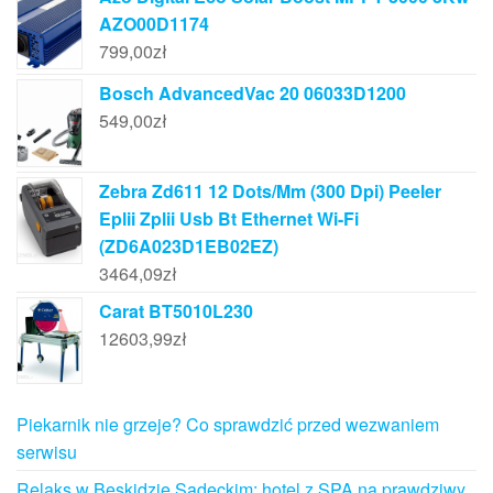
AZO00D1174
799,00
zł
Bosch AdvancedVac 20 06033D1200
549,00
zł
Zebra Zd611 12 Dots/Mm (300 Dpi) Peeler
Eplii Zplii Usb Bt Ethernet Wi-Fi
(ZD6A023D1EB02EZ)
3464,09
zł
Carat BT5010L230
12603,99
zł
Piekarnik nie grzeje? Co sprawdzić przed wezwaniem
serwisu
Relaks w Beskidzie Sądeckim: hotel z SPA na prawdziwy