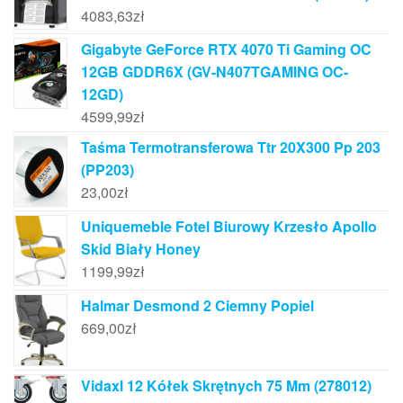
4083,63
zł
Gigabyte GeForce RTX 4070 Ti Gaming OC
12GB GDDR6X (GV-N407TGAMING OC-
12GD)
4599,99
zł
Taśma Termotransferowa Ttr 20X300 Pp 203
(PP203)
23,00
zł
Uniquemeble Fotel Biurowy Krzesło Apollo
Skid Biały Honey
1199,99
zł
Halmar Desmond 2 Ciemny Popiel
669,00
zł
Vidaxl 12 Kółek Skrętnych 75 Mm (278012)