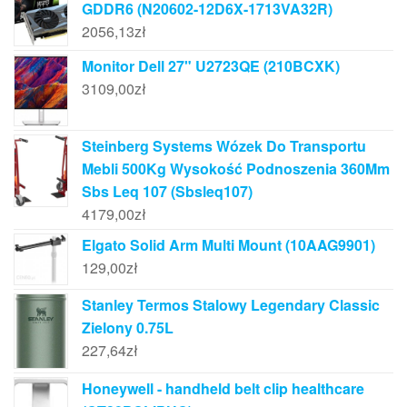
GDDR6 (N20602-12D6X-1713VA32R)
2056,13
zł
Monitor Dell 27" U2723QE (210BCXK)
3109,00
zł
Steinberg Systems Wózek Do Transportu
Mebli 500Kg Wysokość Podnoszenia 360Mm
Sbs Leq 107 (Sbsleq107)
4179,00
zł
Elgato Solid Arm Multi Mount (10AAG9901)
129,00
zł
Stanley Termos Stalowy Legendary Classic
Zielony 0.75L
227,64
zł
Honeywell - handheld belt clip healthcare