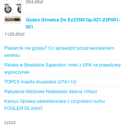
264,69
zł
Godex Głowica Do Ez2350I Gp-021-23P001-
001
1120,00
zł
Piekarnik nie grzeje? Co sprawdzić przed wezwaniem
serwisu
Relaks w Beskidzie Sądeckim: hotel z SPA na prawdziwy
wypoczynek
TOPEX Imadło ślusarskie (07A110)
Rękawice Nitrylowe Niebieskie Abena 100szt
Kanlux Oprawa oświetleniowa z czujnikiem ruchu
FOGLER DL-240O
zzzzz