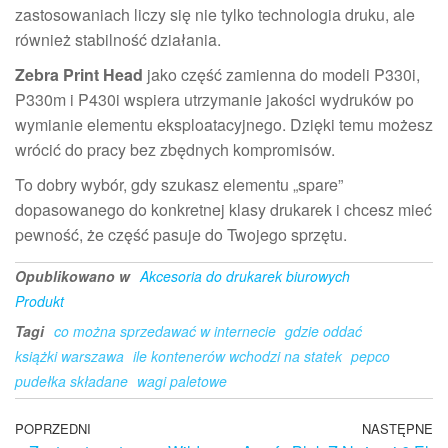
zastosowaniach liczy się nie tylko technologia druku, ale
również stabilność działania.
Zebra Print Head
jako część zamienna do modeli P330i,
P330m i P430i wspiera utrzymanie jakości wydruków po
wymianie elementu eksploatacyjnego. Dzięki temu możesz
wrócić do pracy bez zbędnych kompromisów.
To dobry wybór, gdy szukasz elementu „spare”
dopasowanego do konkretnej klasy drukarek i chcesz mieć
pewność, że część pasuje do Twojego sprzętu.
Opublikowano w
Akcesoria do drukarek biurowych
Produkt
Tagi
co można sprzedawać w internecie
gdzie oddać
książki warszawa
ile kontenerów wchodzi na statek
pepco
pudełka składane
wagi paletowe
Nawigacja
Poprzedni
POPRZEDNI
NASTĘPNE
N