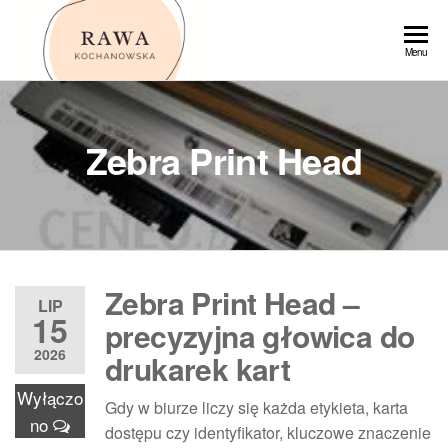
Przejdź
do
Rawa
Menu
treści
Zebra Print Head
Zebra Print Head –
LIP
15
precyzyjna głowica do
2026
drukarek kart
Wyłączo
Gdy w biurze liczy się każda etykieta, karta
no
dostępu czy identyfikator, kluczowe znaczenie