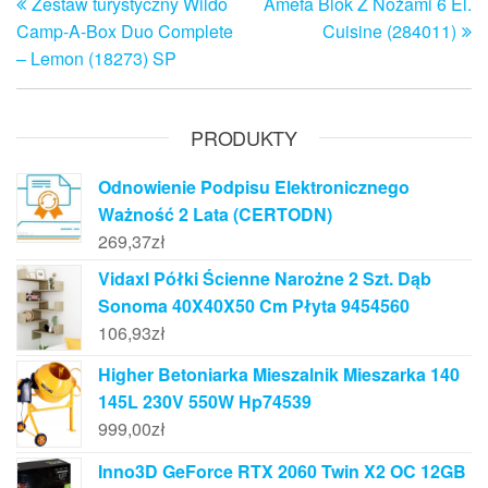
Zestaw turystyczny Wildo
Amefa Blok Z Nożami 6 El.
wpis
w
wpisu
Camp-A-Box Duo Complete
Cuisine (284011)
– Lemon (18273) SP
PRODUKTY
Odnowienie Podpisu Elektronicznego
Ważność 2 Lata (CERTODN)
269,37
zł
Vidaxl Półki Ścienne Narożne 2 Szt. Dąb
Sonoma 40X40X50 Cm Płyta 9454560
106,93
zł
Higher Betoniarka Mieszalnik Mieszarka 140
145L 230V 550W Hp74539
999,00
zł
Inno3D GeForce RTX 2060 Twin X2 OC 12GB