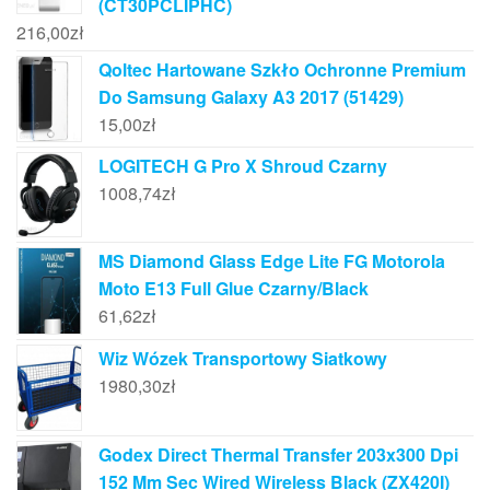
(CT30PCLIPHC)
216,00
zł
Qoltec Hartowane Szkło Ochronne Premium
Do Samsung Galaxy A3 2017 (51429)
15,00
zł
LOGITECH G Pro X Shroud Czarny
1008,74
zł
MS Diamond Glass Edge Lite FG Motorola
Moto E13 Full Glue Czarny/Black
61,62
zł
Wiz Wózek Transportowy Siatkowy
1980,30
zł
Godex Direct Thermal Transfer 203x300 Dpi
152 Mm Sec Wired Wireless Black (ZX420I)