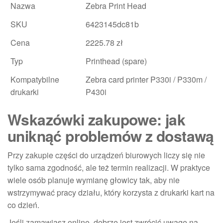
Nazwa
Zebra Print Head
SKU
6423145dc81b
Cena
2225.78 zł
Typ
Printhead (spare)
Kompatybilne
Zebra card printer P330i / P330m /
drukarki
P430i
Wskazówki zakupowe: jak
uniknąć problemów z dostawą
Przy zakupie części do urządzeń biurowych liczy się nie
tylko sama zgodność, ale też termin realizacji. W praktyce
wiele osób planuje wymianę głowicy tak, aby nie
wstrzymywać pracy działu, który korzysta z drukarki kart na
co dzień.
Jeśli zamawiasz online, dobrze jest zwrócić uwagę na