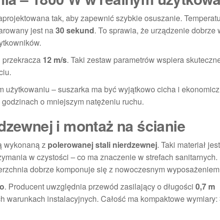
aprojektowana tak, aby zapewnić szybkie osuszanie. Temperat
larowany jest na
30 sekund
. To sprawia, że urządzenie dobrze 
żytkowników.
u przekracza
12 m/s
. Taki zestaw parametrów wspiera skuteczn
ciu.
m użytkowaniu – suszarka ma być wyjątkowo cicha i ekonomiczn
 godzinach o mniejszym natężeniu ruchu.
dzewnej i montaż na ścianie
ą wykonaną z
polerowanej stali nierdzewnej
. Taki materiał je
zymania w czystości – co ma znaczenie w strefach sanitarnych. 
wierzchnia dobrze komponuje się z nowoczesnym wyposażeniem
o
. Producent uwzględnia przewód zasilający o długości
0,7 m
ch warunkach instalacyjnych. Całość ma kompaktowe wymiary: