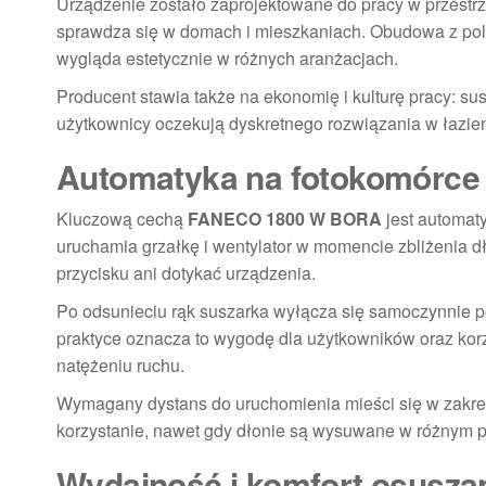
Urządzenie zostało zaprojektowane do pracy w przestrze
sprawdza się w domach i mieszkaniach. Obudowa z poler
wygląda estetycznie w różnych aranżacjach.
Producent stawia także na ekonomię i kulturę pracy: su
użytkownicy oczekują dyskretnego rozwiązania w łazie
Automatyka na fotokomórce 
Kluczową cechą
FANECO 1800 W BORA
jest automat
uruchamia grzałkę i wentylator w momencie zbliżenia dł
przycisku ani dotykać urządzenia.
Po odsunieciu rąk suszarka wyłącza się samoczynnie p
praktyce oznacza to wygodę dla użytkowników oraz korz
natężeniu ruchu.
Wymagany dystans do uruchomienia mieści się w zakr
korzystanie, nawet gdy dłonie są wysuwane w różnym p
Wydajność i komfort osusza