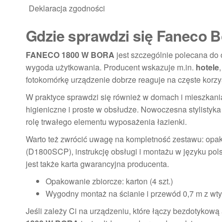
Deklaracja zgodności
Gdzie sprawdzi się Faneco Bo
FANECO 1800 W BORA
jest szczególnie polecana do o
wygoda użytkowania. Producent wskazuje m.in.
hotele
fotokomórkę urządzenie dobrze reaguje na częste korzy
W praktyce sprawdzi się również w domach i mieszkania
higieniczne i proste w obsłudze. Nowoczesna stylistyka
rolę trwałego elementu wyposażenia łazienki.
Warto też zwrócić uwagę na kompletność zestawu: opa
(D1800SCP), instrukcję obsługi i montażu w języku po
jest także karta gwarancyjna producenta.
Opakowanie zbiorcze: karton (4 szt.)
Wygodny montaż na ścianie i przewód 0,7 m z wt
Jeśli zależy Ci na urządzeniu, które łączy bezdotykową