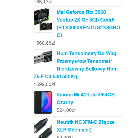
185,17
zł
Msi Geforce Rtx 3060
Ventus 2X Oc 8Gb Gddr6
(RTX3060VENTUS2X8GBO
C)
1568,68
zł
Hbm Tensometry Do Wag
Przemysłow Tensometr
Nierdzewny Belkowy Hbm
Z6 F C3 500 500Kg
1599,00
zł
Xiaomi Mi A2 Lite 4/64GB
Czarny
524,00
zł
Neutrik NC3FM-C Złącze
XLR Shemale:)
52,00
zł