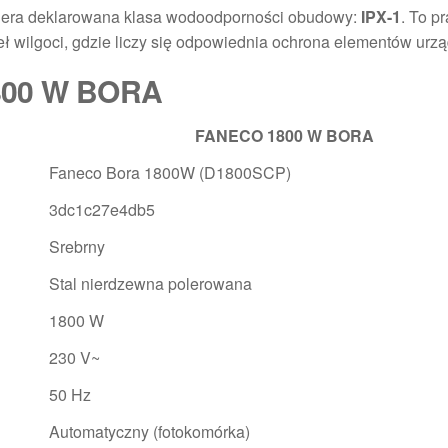
iera deklarowana klasa wodoodporności obudowy:
IPX-1
. To p
eł wilgoci, gdzie liczy się odpowiednia ochrona elementów urzą
800 W BORA
FANECO 1800 W BORA
Faneco Bora 1800W (D1800SCP)
3dc1c27e4db5
Srebrny
Stal nierdzewna polerowana
1800 W
230 V~
50 Hz
Automatyczny (fotokomórka)