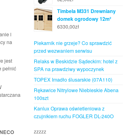
Timbela M331 Drewniany
domek ogrodowy 12m²
6330,00
zł
anie i
acy na
Piekarnik nie grzeje? Co sprawdzić
przed wezwaniem serwisu
e jest
Relaks w Beskidzie Sądeckim: hotel z
e pełnić
SPA na prawdziwy wypoczynek
TOPEX Imadło ślusarskie (07A110)
W
Rękawice Nitrylowe Niebieskie Abena
starczana
100szt
Kanlux Oprawa oświetleniowa z
czujnikiem ruchu FOGLER DL-240O
zzzzz
NECO