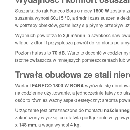
Suszarka do rąk Faneco Bora o mocy
1800 W
została z
suszenia wynosi
60±15 °C
, a średni czas suszenia dek
w potrzeby obiektów, gdzie liczy się płynny przepływ u
Wydmuch powietrza to
2,8 m²/min
, a szybkość nawiew
wilgoci z dłoni i przyspiesza powrót do komfortu po umy
Poziom hałasu to
70 dB
. Warto to docenić w codzienny
istotne zwłaszcza w mniejszych pomieszczeniach lub w
Trwała obudowa ze stali nier
Wariant
FANECO 1800 W BORA
wyróżnia się obudow
na codzienne użytkowanie, a jednocześnie łatwy do utr
osób to również ważny aspekt estetyczny: srebrna po
Urządzenie jest przeznaczone do montażu
naścienneg
zakończony wtyczką, co ułatwia podłączenie w typowy
x 148 mm
, a waga wynosi
4 kg
.