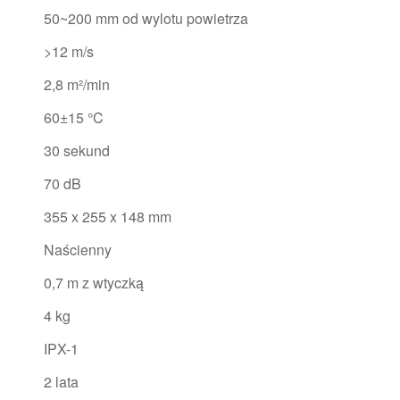
50~200 mm od wylotu powietrza
>12 m/s
2,8 m²/min
60±15 °C
30 sekund
70 dB
355 x 255 x 148 mm
Naścienny
0,7 m z wtyczką
4 kg
IPX-1
2 lata