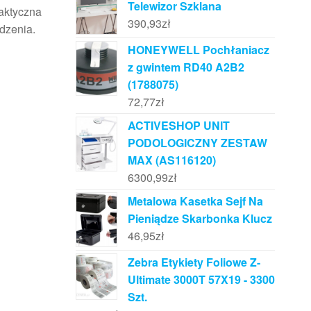
Telewizor Szklana
raktyczna
390,93
zł
dzenia.
HONEYWELL Pochłaniacz
z gwintem RD40 A2B2
(1788075)
72,77
zł
ACTIVESHOP UNIT
PODOLOGICZNY ZESTAW
MAX (AS116120)
6300,99
zł
Metalowa Kasetka Sejf Na
Pieniądze Skarbonka Klucz
46,95
zł
Zebra Etykiety Foliowe Z-
Ultimate 3000T 57X19 - 3300
Szt.