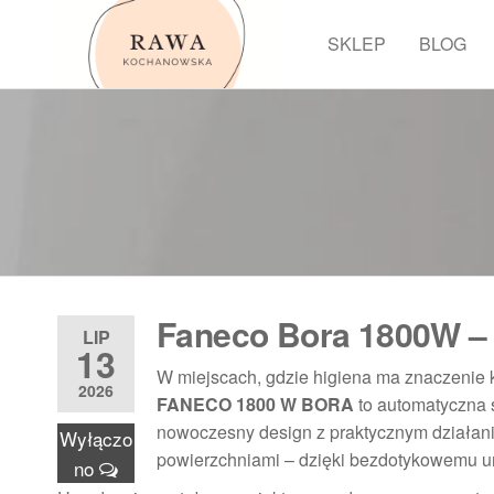
Przejdź
do
SKLEP
BLOG
Rawa
treści
Faneco Bora 1800W – h
LIP
13
W miejscach, gdzie higiena ma znaczenie ka
2026
FANECO 1800 W BORA
to automatyczna s
nowoczesny design z praktycznym działanie
Wyłączo
powierzchniami – dzięki bezdotykowemu u
no