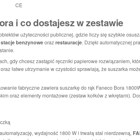
CE
ra i co dostajesz w zestawie
biektów użyteczności publicznej, gdzie liczy się szybkie osusz
,
stacje benzynowe
oraz
restauracje
. Dzięki automatycznej pr
stanie.
ch, gdy chcesz zastąpić ręczniki papierowe rozwiązaniem, któr
 oraz łatwe utrzymanie w czystości sprawiają, że suszarka moż
kowanie fabryczne zawiera suszarkę do rąk Faneco Bora 1800
lskim oraz elementy montażowe (zestaw kołków z wkrętami). Do
yczką
 automatyzację, wydajność 1800 W i trwałą stal nierdzewną,
FA