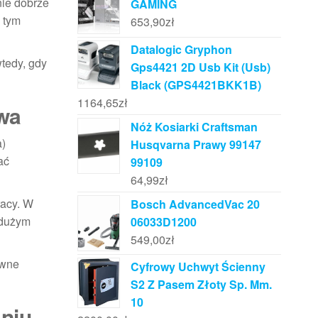
nie dobrze
GAMING
 tym
653,90
zł
Datalogic Gryphon
wtedy, gdy
Gps4421 2D Usb Kit (Usb)
Black (GPS4421BKK1B)
1164,65
zł
wa
Nóż Kosiarki Craftsman
a)
Husqvarna Prawy 99147
ać
99109
64,99
zł
racy. W
Bosch AdvancedVac 20
 dużym
06033D1200
549,00
zł
awne
Cyfrowy Uchwyt Ścienny
S2 Z Pasem Złoty Sp. Mm.
10
niu