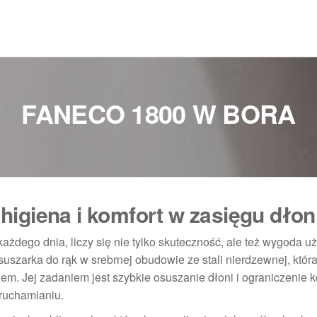
FANECO 1800 W BORA
igiena i komfort w zasięgu dłon
żdego dnia, liczy się nie tylko skuteczność, ale też wygoda u
uszarka do rąk w srebrnej obudowie ze stali nierdzewnej, która
m. Jej zadaniem jest szybkie osuszanie dłoni i ograniczenie k
ruchamianiu.