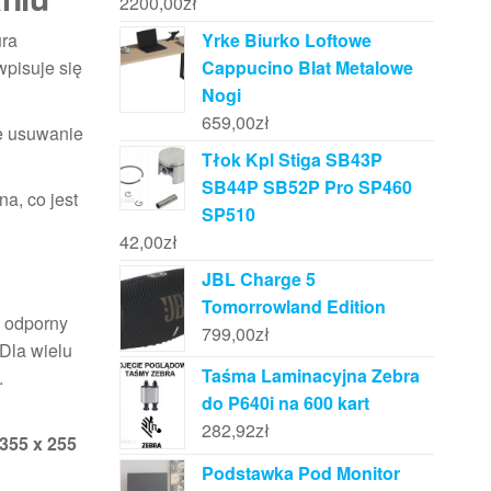
2200,00
zł
Yrke Biurko Loftowe
ura
Cappucino Blat Metalowe
wpisuje się
Nogi
659,00
zł
e usuwanie
Tłok Kpl Stiga SB43P
SB44P SB52P Pro SP460
a, co jest
SP510
42,00
zł
JBL Charge 5
Tomorrowland Edition
st odporny
799,00
zł
Dla wielu
Taśma Laminacyjna Zebra
.
do P640i na 600 kart
282,92
zł
355 x 255
Podstawka Pod Monitor