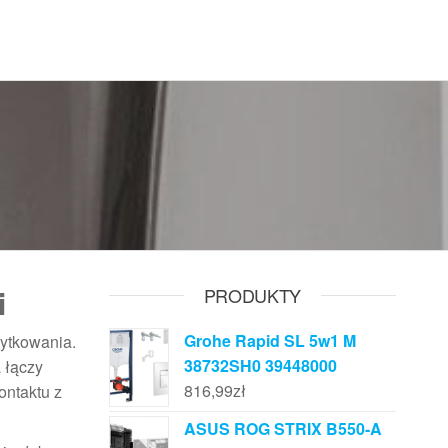
i
PRODUKTY
Grohe Rapid SL 5w1 M
żytkowania.
38732SH0 39448000
 łączy
816,99
zł
ontaktu z
ASUS ROG STRIX B550-A