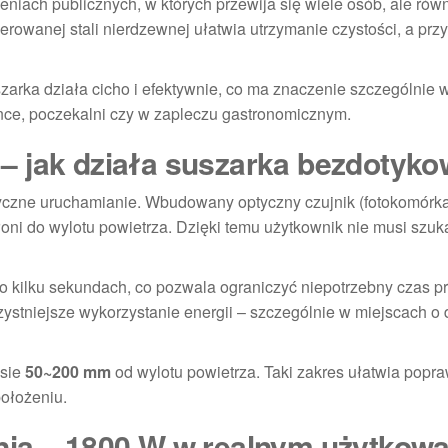
niach publicznych, w których przewija się wiele osób, ale rów
owanej stali nierdzewnej ułatwia utrzymanie czystości, a przy
szarka działa cicho i efektywnie, co ma znaczenie szczególnie 
nce, poczekalni czy w zapleczu gastronomicznym.
– jak działa suszarka bezdotyko
yczne uruchamianie. Wbudowany optyczny czujnik (fotokomórk
oni do wylotu powietrza. Dzięki temu użytkownik nie musi szuk
o kilku sekundach, co pozwala ograniczyć niepotrzebny czas p
ystniejsze wykorzystanie energii – szczególnie w miejscach o
esie
50~200 mm
od wylotu powietrza. Taki zakres ułatwia popr
ołożeniu.
nia – 1800 W w realnym użytkowa