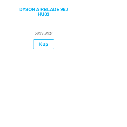
DYSON AIRBLADE 9kJ
HU03
5939,99
zł
Kup