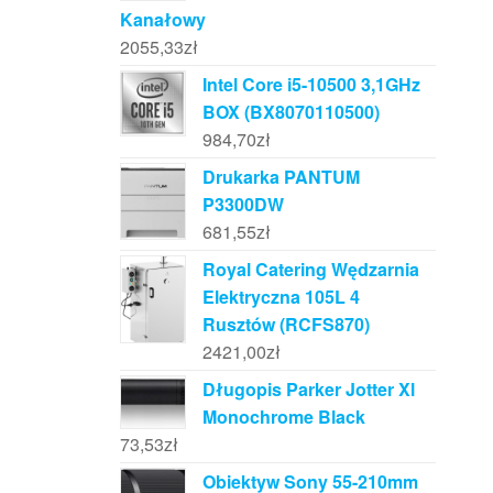
Kanałowy
2055,33
zł
Intel Core i5-10500 3,1GHz
BOX (BX8070110500)
984,70
zł
Drukarka PANTUM
P3300DW
681,55
zł
Royal Catering Wędzarnia
Elektryczna 105L 4
Rusztów (RCFS870)
2421,00
zł
Długopis Parker Jotter Xl
Monochrome Black
73,53
zł
Obiektyw Sony 55-210mm