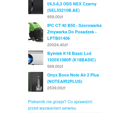
f/4,5-6,3 OSS NEX Czarny
(SEL55210B.AE)
959,00
zł
IPC CT 40 B50 - Szorowarka
Zmywarka Do Posadzek -
LPTB01406
20024,40
zł
Byintek K18 Basic Lcd
1920X1080P (K18BASIC)
569,00
zł
Onyx Boox Note Air 2 Plus
(NOTEAIR2PLUS)
2539,00
zł
Piekarnik nie grzeje? Co sprawdzić
przed wezwaniem serwisu