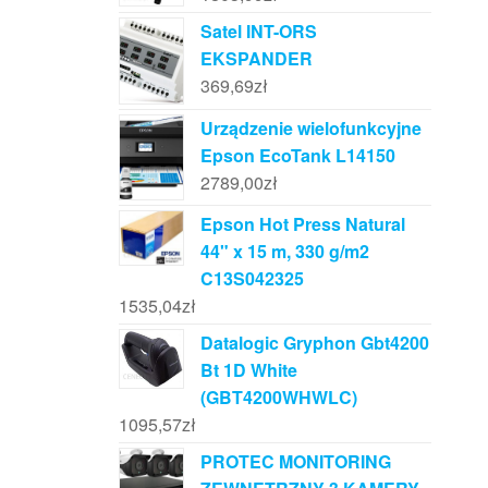
Satel INT-ORS
EKSPANDER
369,69
zł
Urządzenie wielofunkcyjne
Epson EcoTank L14150
2789,00
zł
Epson Hot Press Natural
44" x 15 m, 330 g/m2
C13S042325
1535,04
zł
Datalogic Gryphon Gbt4200
Bt 1D White
(GBT4200WHWLC)
1095,57
zł
PROTEC MONITORING