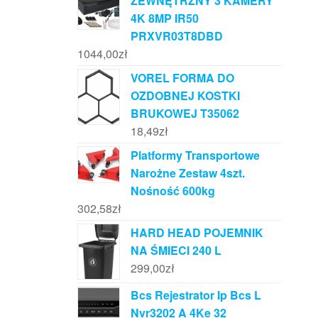
ZEWNĘTRZNY 3 KAMERY
4K 8MP IR50
PRXVR03T8DBD
1044,00
zł
VOREL FORMA DO
OZDOBNEJ KOSTKI
BRUKOWEJ T35062
18,49
zł
Platformy Transportowe
Narożne Zestaw 4szt.
Nośność 600kg
302,58
zł
HARD HEAD POJEMNIK
NA ŚMIECI 240 L
299,00
zł
Bcs Rejestrator Ip Bcs L
Nvr3202 A 4Ke 32