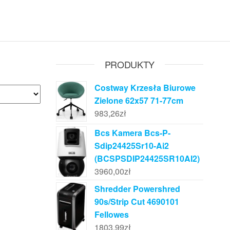
PRODUKTY
Costway Krzesła Biurowe
Zielone 62x57 71-77cm
983,26
zł
Bcs Kamera Bcs-P-
Sdip24425Sr10-Ai2
(BCSPSDIP24425SR10AI2)
3960,00
zł
Shredder Powershred
90s/Strip Cut 4690101
Fellowes
1803,99
zł